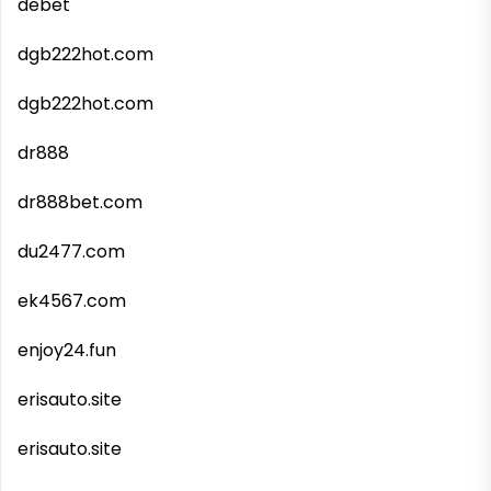
debet
dgb222hot.com
dgb222hot.com
dr888
dr888bet.com
du2477.com
ek4567.com
enjoy24.fun
erisauto.site
erisauto.site