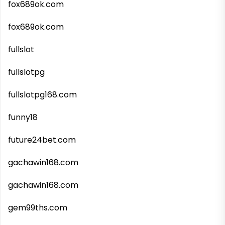
fox689ok.com
fox689ok.com
fullslot
fullslotpg
fullslotpg168.com
funny18
future24bet.com
gachawin168.com
gachawin168.com
gem99ths.com