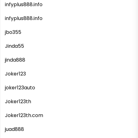
infyplus888.info
infyplus888.info
jbo355
Jinda55
jinda888
Joker123
joker123auto
Joker123th
Joker123th.com
juad888