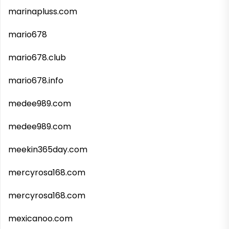
marinapluss.com
mario678
mario678.club
mario678.info
medee989.com
medee989.com
meekin365day.com
mercyrosa168.com
mercyrosa168.com
mexicanoo.com