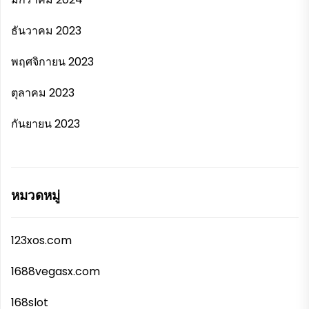
ธันวาคม 2023
พฤศจิกายน 2023
ตุลาคม 2023
กันยายน 2023
หมวดหมู่
123xos.com
1688vegasx.com
168slot