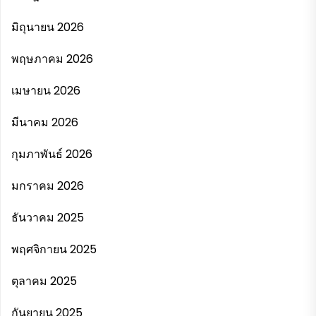
มิถุนายน 2026
พฤษภาคม 2026
เมษายน 2026
มีนาคม 2026
กุมภาพันธ์ 2026
มกราคม 2026
ธันวาคม 2025
พฤศจิกายน 2025
ตุลาคม 2025
กันยายน 2025