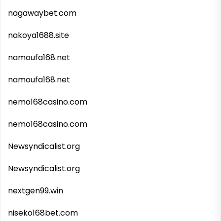
nagawaybet.com
nakoya1688.site
namoufa168.net
namoufa168.net
nemo168casino.com
nemo168casino.com
Newsyndicalist.org
Newsyndicalist.org
nextgen99.win
niseko168bet.com