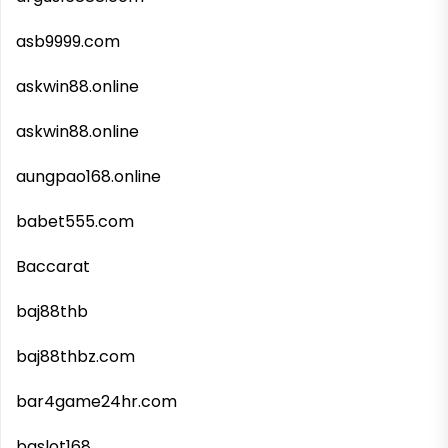
asb9999.com
askwin88.online
askwin88.online
aungpao168.online
babet555.com
Baccarat
baj88thb
baj88thbz.com
bar4game24hr.com
baslot168