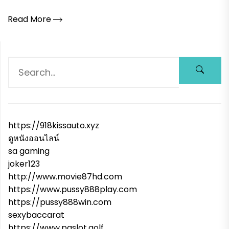
Read More
https://918kissauto.xyz
ดูหนังออนไลน์
sa gaming
joker123
http://www.movie87hd.com
https://www.pussy888play.com
https://pussy888win.com
sexybaccarat
https://www.pgslot.golf