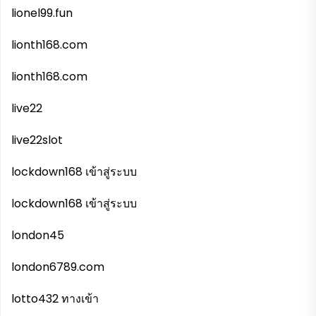
lionel99.fun
lionth168.com
lionth168.com
live22
live22slot
lockdown168 เข้าสู่ระบบ
lockdown168 เข้าสู่ระบบ
london45
london6789.com
lotto432 ทางเข้า