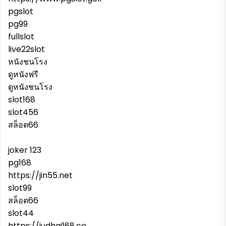
pgslot
pg99
fullslot
live22slot
หนังชนโรง
ดูหนังฟรี
ดูหนังชนโรง
slot168
slot456
สล็อต66
joker 123
pg168
https://jin55.net
slot99
สล็อต66
slot44
https://judhai168.co