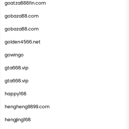
goatza888fin.com
gobaza88.com
gobaza88.com
golden4566.net
gowingo
gta668.vip
gta668.vip
happy168
hengheng9899.com
hengjing168