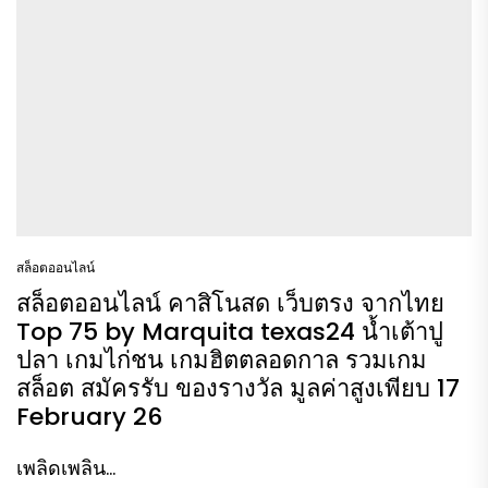
สล็อตออนไลน์
สล็อตออนไลน์ คาสิโนสด เว็บตรง จากไทย
Top 75 by Marquita texas24 น้ำเต้าปู
ปลา เกมไก่ชน เกมฮิตตลอดกาล รวมเกม
สล็อต สมัครรับ ของรางวัล มูลค่าสูงเพียบ 17
February 26
เพลิดเพลิน...