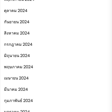
ตุลาคม 2024
กันยายน 2024
สิงหาคม 2024
กรกฎาคม 2024
มิถุนายน 2024
พฤษภาคม 2024
เมษายน 2024
มีนาคม 2024
กุมภาพันธ์ 2024
มกราคม 2024