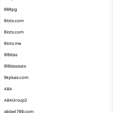
888pg
8lots.com
8lots.com
8lots.me
918Kiss
918kissauto
9kpluss.com
ABA
ABAGroup2
abbet789.com