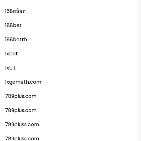
168สล็อต
188bet
188betth
1xbet
1xbit
1xgameth.com
789plus.com
789plus.com
789pluss.com
789pluss.com