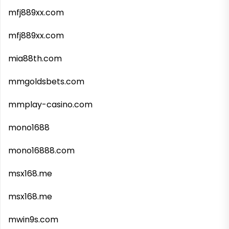
mfj889xx.com
mfj889xx.com
mia88th.com
mmgoldsbets.com
mmplay-casino.com
mono1688
mono16888.com
msx168.me
msx168.me
mwin9s.com