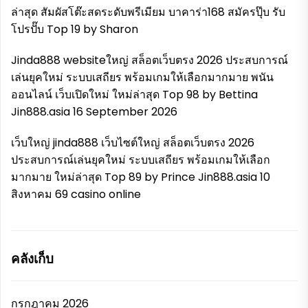
ล่าสุด สัมผัสโต๊ะสดระดับพรีเมียม บาคาร่า168 สมัครปุ๊บ รับ
โปรปั๊บ Top 19 by Sharon
Jinda888 websiteใหญ่ สล็อตเว็บตรง 2026 ประสบการณ์
เล่นยุคใหม่ ระบบเสถียร พร้อมเกมให้เลือกมากมาย พนัน
ออนไลน์ เว็บเปิดใหม่ ใหม่ล่าสุด Top 98 by Bettina
Jin888.asia 16 September 2026
เว็บใหญ่ jinda888 เว็บไซต์ใหญ่ สล็อตเว็บตรง 2026
ประสบการณ์เล่นยุคใหม่ ระบบเสถียร พร้อมเกมให้เลือก
มากมาย ใหม่ล่าสุด Top 89 by Prince Jin888.asia 10
สิงหาคม 69 casino online
คลังเก็บ
กรกฎาคม 2026