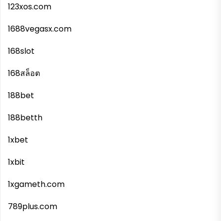
123xos.com
1688vegasx.com
168slot
168สล็อต
188bet
188betth
1xbet
1xbit
1xgameth.com
789plus.com