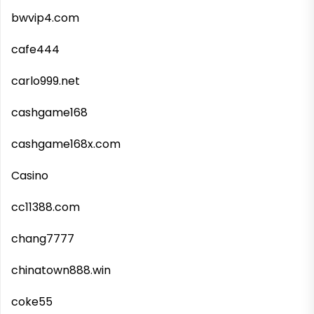
bwvip4.com
cafe444
carlo999.net
cashgame168
cashgame168x.com
Casino
cc11388.com
chang7777
chinatown888.win
coke55