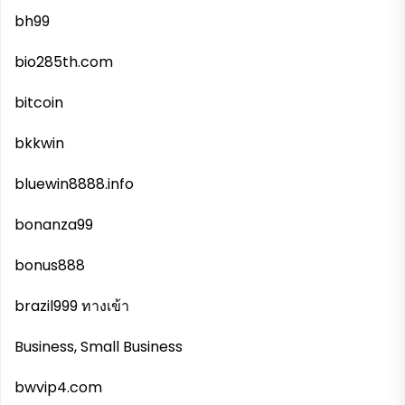
bh99
bio285th.com
bitcoin
bkkwin
bluewin8888.info
bonanza99
bonus888
brazil999 ทางเข้า
Business, Small Business
bwvip4.com