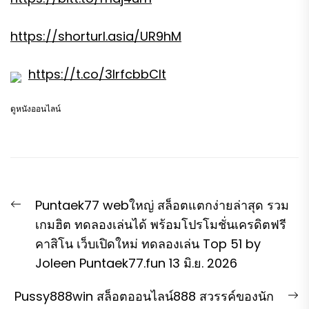
https://shorturl.asia/UR9hM
https://t.co/3IrfcbbClt
ดูหนังออนไลน์
แนะแนว
Previous
Puntaek77 webใหญ่ สล็อตแตกง่ายล่าสุด รวม
เรื่อง
post:
เกมฮิต ทดลองเล่นได้ พร้อมโปรโมชั่นเครดิตฟรี
คาสิโน เว็บเปิดใหม่ ทดลองเล่น Top 51 by
Joleen Puntaek77.fun 13 มิ.ย. 2026
N
Pussy888win สล็อตออนไลน์888 สวรรค์ของนัก