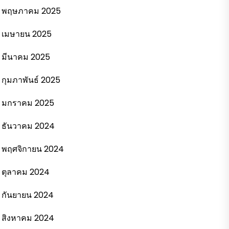
พฤษภาคม 2025
เมษายน 2025
มีนาคม 2025
กุมภาพันธ์ 2025
มกราคม 2025
ธันวาคม 2024
พฤศจิกายน 2024
ตุลาคม 2024
กันยายน 2024
สิงหาคม 2024