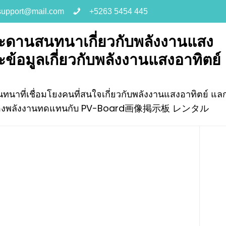
support@mail.com
+5263 5454 445
นสนทนาเกี่ยวกับพลังงานแสง
ละข้อมูลเกี่ยวกับพลังงานแสงอาทิตย์
ที่เชื่อมโยงคนที่สนใจเกี่ยวกับพลังงานแสงอาทิตย์ แล
ในโลกของพลังงานทดแทนกับ PV-Board画像掲示板 レンタル