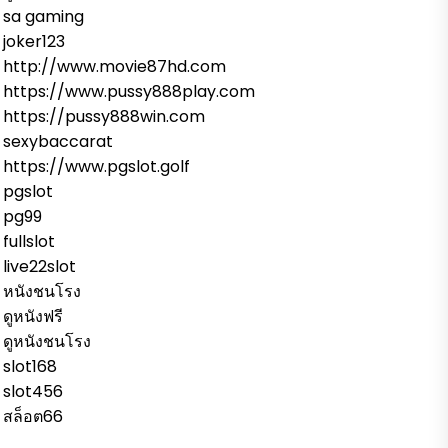
sa gaming
joker123
http://www.movie87hd.com
https://www.pussy888play.com
https://pussy888win.com
sexybaccarat
https://www.pgslot.golf
pgslot
pg99
fullslot
live22slot
หนังชนโรง
ดูหนังฟรี
ดูหนังชนโรง
slot168
slot456
สล็อต66