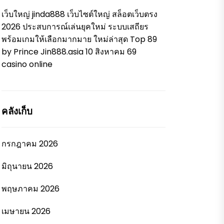
เว็บใหญ่ jinda888 เว็บไซต์ใหญ่ สล็อตเว็บตรง
2026 ประสบการณ์เล่นยุคใหม่ ระบบเสถียร
พร้อมเกมให้เลือกมากมาย ใหม่ล่าสุด Top 89
by Prince Jin888.asia 10 สิงหาคม 69
casino online
คลังเก็บ
กรกฎาคม 2026
มิถุนายน 2026
พฤษภาคม 2026
เมษายน 2026