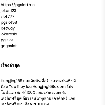
https://pgslotth.io
joker 123
slot777
pgslot88
betway
jokerasia
pg slot
gogoslot
เรื่องล่าสุด
Hengjing168 เกมเดิมพัน ที่สร้างความบันเทิง ดี
ที่สุด Top 11 by Ida Hengjing168d.com โปร
โมชั่นเครดิตฟรี 100% กล่องสุ่มเฮงเฮง รับ
เครดิตฟรี ยูสเดียว เล่นได้ทุกเกม เครดิตฟรี แจก
เครดิตฟรี เยอะที่สุด 21 JUL 69