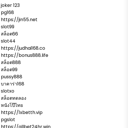
joker 123
pg168
https://jin55.net
slot99
สล็อต66
slot44
https://judhai168.co
https://bonus888.life
สล็อต888
สล็อต99
pussy888
บาคาร่า168
slotxo
สล็อตทดลอง
หนังโป๊ไทย
https://1xbetth.vip
pgslot
https://allbet24hr.win