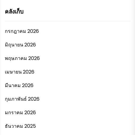
คลังเก็บ
กรกฎาคม 2026
มิถุนายน 2026
พฤษภาคม 2026
เมษายน 2026
มีนาคม 2026
กุมภาพันธ์ 2026
มกราคม 2026
ธันวาคม 2025