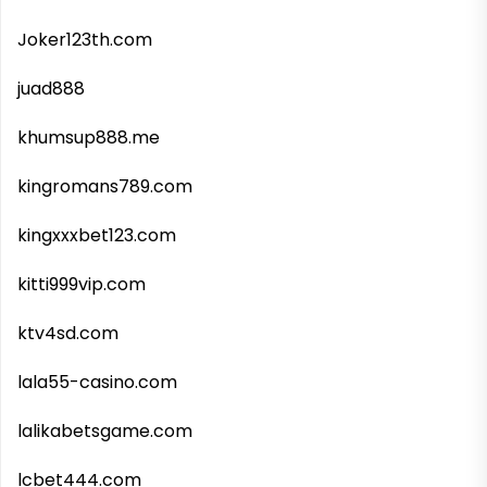
Joker123th.com
juad888
khumsup888.me
kingromans789.com
kingxxxbet123.com
kitti999vip.com
ktv4sd.com
lala55-casino.com
lalikabetsgame.com
lcbet444.com