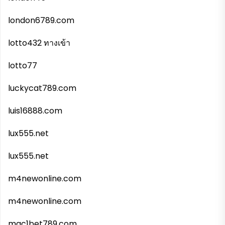
london6789.com
lotto432 ทางเข้า
lotto77
luckycat789.com
luis16888.com
lux555.net
lux555.net
m4newonline.com
m4newonline.com
mac1bet789.com