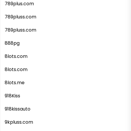
789plus.com
789pluss.com
789pluss.com
888pg
8lots.com
8lots.com
8lots.me
918Kiss
918kissauto
9kpluss.com