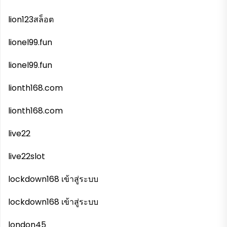
lion123สล็อต
lionel99.fun
lionel99.fun
lionth168.com
lionth168.com
live22
live22slot
lockdown168 เข้าสู่ระบบ
lockdown168 เข้าสู่ระบบ
london45