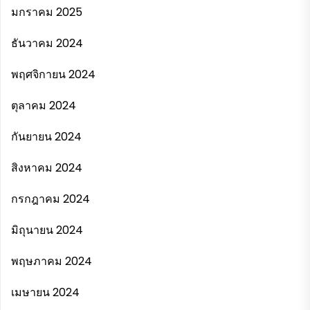
มกราคม 2025
ธันวาคม 2024
พฤศจิกายน 2024
ตุลาคม 2024
กันยายน 2024
สิงหาคม 2024
กรกฎาคม 2024
มิถุนายน 2024
พฤษภาคม 2024
เมษายน 2024