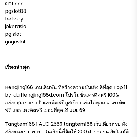
slot777
pgslot88
betway
jokerasia
pg slot
gogoslot
เรื่องล่าสุด
Hengjing168 เกมเดิมพัน ที่สร้างความบันเทิง ดีที่สุด Top 11
by Ida Hengjing168d.com โปรโมชั่นเครดิตฟรี 100%
กล่องสุ่มเฮงเฮง รับเครดิตฟรี ยูสเดียว เล่นได้ทุกเกม เครดิต
ฟรี แจก เครดิตฟรี เยอะที่สุด 21 JUL 69
Tangtem168 1 AUG 2569 tangtem168 เว็บเดียวครบ ทั้ง
สล็อตและบาคาร่า วันเกิดนี้พี่จัดให้ 300 ฝาก-ถอน อัตโนมัติ