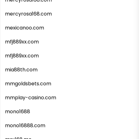
mercyrosa168.com
mexicanoo.com
mfj889xx.com
mfj889xx.com
mia88th.com
mmgoldsbets.com
mmplay-casino.com
mono1688
mono16888.com