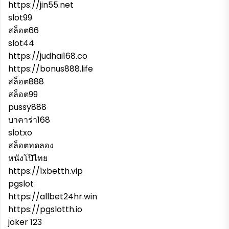
https://jin55.net
slot99
สล็อต66
slot44
https://judhai168.co
https://bonus888.life
สล็อต888
สล็อต99
pussy888
บาคาร่า168
slotxo
สล็อตทดลอง
หนังโป๊ไทย
https://1xbetth.vip
pgslot
https://allbet24hr.win
https://pgslotth.io
joker 123