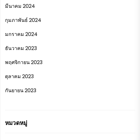
มีนาคม 2024
กุมภาพันธ์ 2024
มกราคม 2024
ธันวาคม 2023
พฤศจิกายน 2023
ตุลาคม 2023
กันยายน 2023
หมวดหมู่