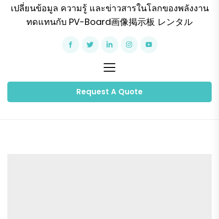
เปลี่ยนข้อมูล ความรู้ และข่าวสารในโลกของพลังงาน
ทดแทนกับ PV-Board画像掲示板 レンタル
Request A Quote