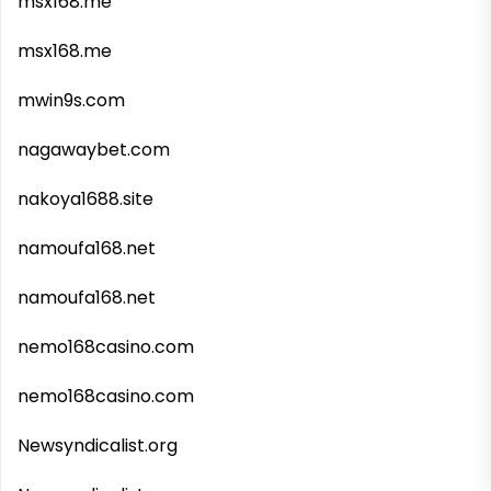
msx168.me
msx168.me
mwin9s.com
nagawaybet.com
nakoya1688.site
namoufa168.net
namoufa168.net
nemo168casino.com
nemo168casino.com
Newsyndicalist.org