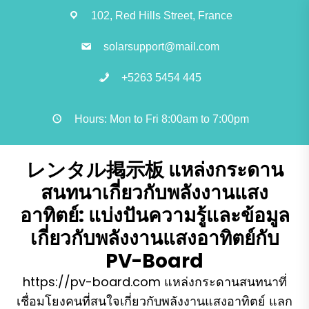
Skip
102, Red Hills Street, France
to
the
solarsupport@mail.com
content
+5263 5454 445
Hours: Mon to Fri 8:00am to 7:00pm
レンタル掲示板 แหล่งกระดาน
สนทนาเกี่ยวกับพลังงานแสง
อาทิตย์: แบ่งปันความรู้และข้อมูล
เกี่ยวกับพลังงานแสงอาทิตย์กับ
PV-Board
https://pv-board.com แหล่งกระดานสนทนาที่
เชื่อมโยงคนที่สนใจเกี่ยวกับพลังงานแสงอาทิตย์ แลก