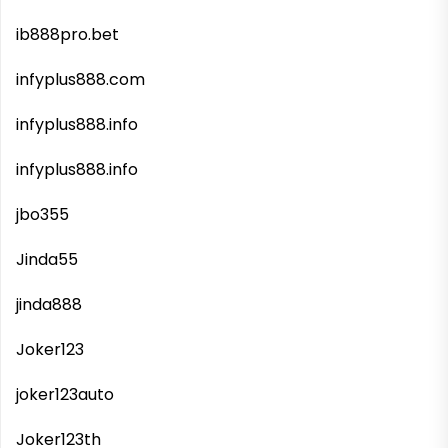
ib888pro.bet
infyplus888.com
infyplus888.info
infyplus888.info
jbo355
Jinda55
jinda888
Joker123
joker123auto
Joker123th