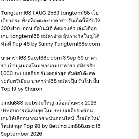
Tangtem168 1 AUG 2569 tangtem168 เว็บ
เดียวครบ ทั้งสล็อตและบาคาร่า วันเกิดนี้พี่จัดให้
300 ฝาก-ถอน อัตโนมัติ คัดมาแล้ว เล่นได้ทุก
เกม tangtem168 สมัครง่าย ลุ้นรางวัลใหญ่ได้
ทันที Top 46 by Sunny Tangtem168e.com
บาคาร่า168 Sexy168c.com 3 Sep 69 บาคา
ร่า เปิดมุมมองใหม่ของเกมบาคาร่า สมัครรับ
1,000 ระบบเสถียร อัปเดตล่าสุด สัมผัสโต๊ะสด
ระดับพรีเมียม บาคาร่า168 สมัครปุ๊บ รับโปรปั๊บ
Top 19 by Sharon
Jinda888 websiteใหญ่ สล็อตเว็บตรง 2026
ประสบการณ์เล่นยุคใหม่ ระบบเสถียร พร้อม
เกมให้เลือกมากมาย พนันออนไลน์ เว็บเปิดใหม่
ใหม่ล่าสุด Top 98 by Bettina Jin888.asia 16
September 2026