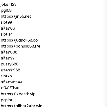
joker 123
pg168
https://jin55.net
slot99
สล็อต66
slot44
https://judhai168.co
https://bonus888.life
สล็อต888
สล็อต99
pussy888
บาคาร่า168
slotxo
สล็อตทดลอง
หนังโป๊ไทย
https://1xbetth.vip
pgslot
https://allbet24hr.win