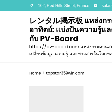
Skip
102, Red Hills Street, France
solar
to
the
レンタル掲示板 แหล่งกระดา
content
อาทิตย์: แบ่งปันความรู้แ
กับ PV-Board
https://pv-board.com แหล่งกระดานสนทนา
เปลี่ยนข้อมูล ความรู้ และข่าวสาร
Home
topstar359win.com