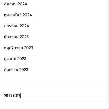
มีนาคม 2024
กุมภาพันธ์ 2024
มกราคม 2024
ธันวาคม 2023
พฤศจิกายน 2023
ตุลาคม 2023
กันยายน 2023
หมวดหมู่