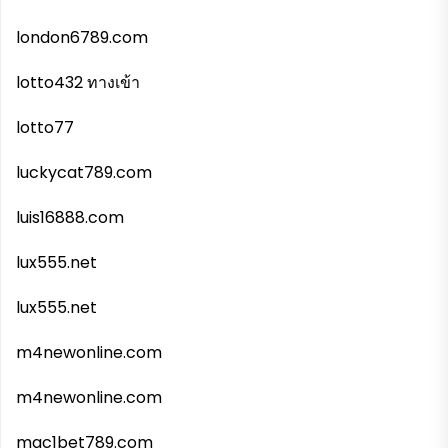
london6789.com
lotto432 ทางเข้า
lotto77
luckycat789.com
luis16888.com
lux555.net
lux555.net
m4newonline.com
m4newonline.com
mac1bet789.com