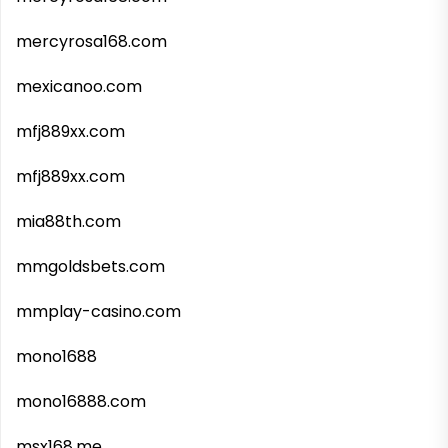
mercyrosa168.com
mexicanoo.com
mfj889xx.com
mfj889xx.com
mia88th.com
mmgoldsbets.com
mmplay-casino.com
mono1688
mono16888.com
msx168.me