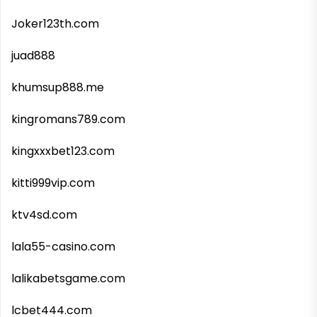
Joker123th.com
juad888
khumsup888.me
kingromans789.com
kingxxxbet123.com
kitti999vip.com
ktv4sd.com
lala55-casino.com
lalikabetsgame.com
lcbet444.com