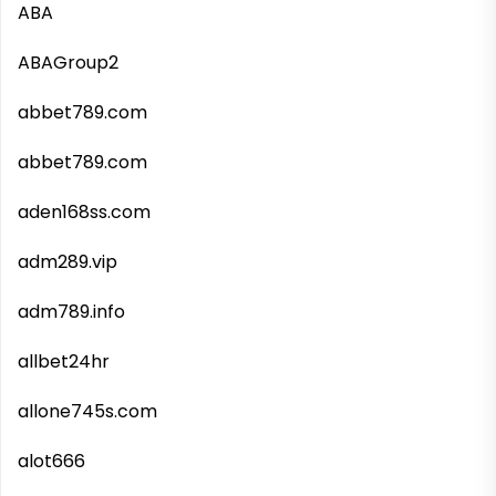
ABA
ABAGroup2
abbet789.com
abbet789.com
aden168ss.com
adm289.vip
adm789.info
allbet24hr
allone745s.com
alot666