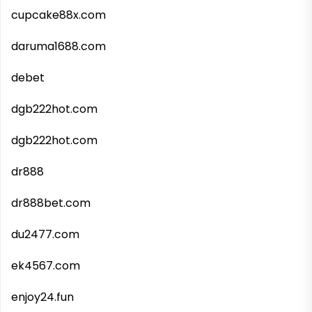
cupcake88x.com
daruma1688.com
debet
dgb222hot.com
dgb222hot.com
dr888
dr888bet.com
du2477.com
ek4567.com
enjoy24.fun