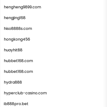
hengheng9899.com
hengjing168
hiso8888s.com
hongkong456
huayhit88
hubbet168.com
hubbet168.com
hydra888
hyperclub-casino.com
ib888pro.bet