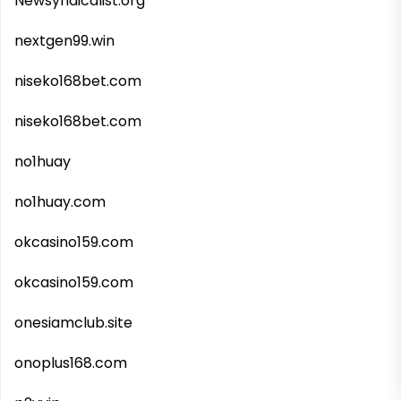
Newsyndicalist.org
nextgen99.win
niseko168bet.com
niseko168bet.com
no1huay
no1huay.com
okcasino159.com
okcasino159.com
onesiamclub.site
onoplus168.com