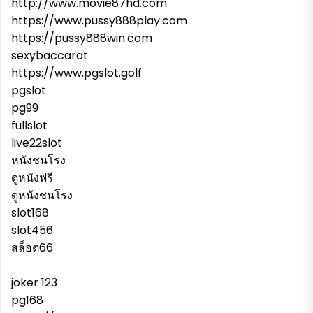
http://www.movie87hd.com
https://www.pussy888play.com
https://pussy888win.com
sexybaccarat
https://www.pgslot.golf
pgslot
pg99
fullslot
live22slot
หนังชนโรง
ดูหนังฟรี
ดูหนังชนโรง
slot168
slot456
สล็อต66
joker 123
pg168