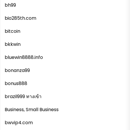
bh99
bio285th.com
bitcoin
bkkwin
bluewin8888.info
bonanza99
bonus888
brazil999 ทางเข้า
Business, Small Business
bwvip4.com