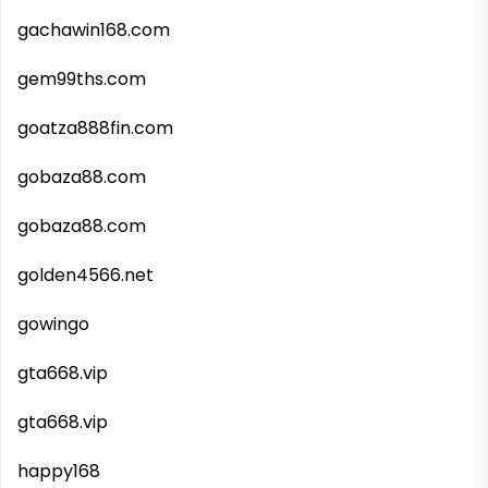
gachawin168.com
gem99ths.com
goatza888fin.com
gobaza88.com
gobaza88.com
golden4566.net
gowingo
gta668.vip
gta668.vip
happy168