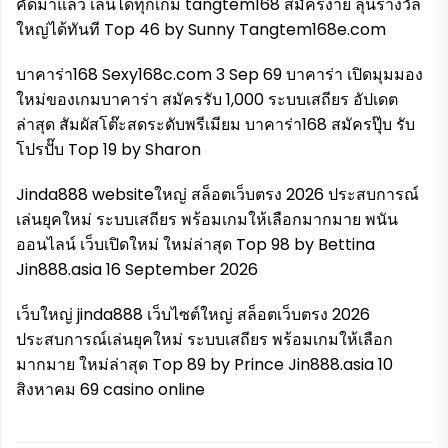
คัดมาแล้ว เล่นได้ทุกเกม tangtem168 สมัครง่าย ลุ้นรางวัล
ใหญ่ได้ทันที Top 46 by Sunny Tangtem168e.com
บาคาร่า168 Sexy168c.com 3 Sep 69 บาคาร่า เปิดมุมมอง
ใหม่ของเกมบาคาร่า สมัครรับ 1,000 ระบบเสถียร อัปเดต
ล่าสุด สัมผัสโต๊ะสดระดับพรีเมียม บาคาร่า168 สมัครปุ๊บ รับ
โปรปั๊บ Top 19 by Sharon
Jinda888 websiteใหญ่ สล็อตเว็บตรง 2026 ประสบการณ์
เล่นยุคใหม่ ระบบเสถียร พร้อมเกมให้เลือกมากมาย พนัน
ออนไลน์ เว็บเปิดใหม่ ใหม่ล่าสุด Top 98 by Bettina
Jin888.asia 16 September 2026
เว็บใหญ่ jinda888 เว็บไซต์ใหญ่ สล็อตเว็บตรง 2026
ประสบการณ์เล่นยุคใหม่ ระบบเสถียร พร้อมเกมให้เลือก
มากมาย ใหม่ล่าสุด Top 89 by Prince Jin888.asia 10
สิงหาคม 69 casino online