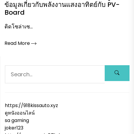
ข้อมูลเกี่ยวกับพลังงานแสงอาทิตย์กับ PV-
Board
ติดโซล่าเซ...
Read More
https://918kissauto.xyz
ดูหนังออนไลน์
sa gaming
joker123