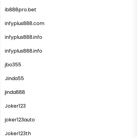
ib888pro.bet
infyplus888.com
infyplus888.info
infyplus888.info
jbo355
Jinda55
jinda888
Joker123
joker123auto
Joker123th