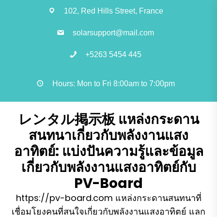
Skip
102, Red Hills Street, France
to
the
solarsupport@mail.com
content
+5263 5454 445
Hours: Mon to Fri 8:00am to 7:00pm
レンタル掲示板 แหล่งกระดาน
สนทนาเกี่ยวกับพลังงานแสง
อาทิตย์: แบ่งปันความรู้และข้อมูล
เกี่ยวกับพลังงานแสงอาทิตย์กับ
PV-Board
https://pv-board.com แหล่งกระดานสนทนาที่
เชื่อมโยงคนที่สนใจเกี่ยวกับพลังงานแสงอาทิตย์ แลก