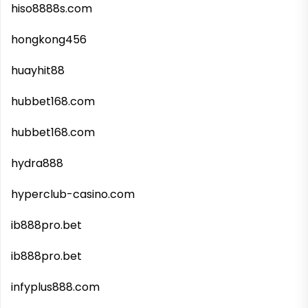
hiso8888s.com
hongkong456
huayhit88
hubbet168.com
hubbet168.com
hydra888
hyperclub-casino.com
ib888pro.bet
ib888pro.bet
infyplus888.com