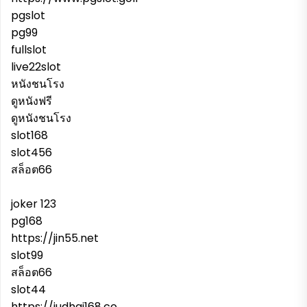
pgslot
pg99
fullslot
live22slot
หนังชนโรง
ดูหนังฟรี
ดูหนังชนโรง
slot168
slot456
สล็อต66
joker 123
pg168
https://jin55.net
slot99
สล็อต66
slot44
https://judhai168.co