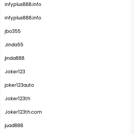
infyplus888.info
infyplus888.info
jbo355
Jinda55
jinda888
Joker123
joker123auto
Joker123th
Joker123th.com
juad888