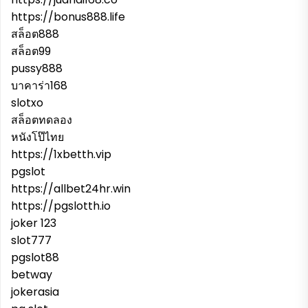
https://bonus888.life
สล็อต888
สล็อต99
pussy888
บาคาร่า168
slotxo
สล็อตทดลอง
หนังโป๊ไทย
https://1xbetth.vip
pgslot
https://allbet24hr.win
https://pgslotth.io
joker 123
slot777
pgslot88
betway
jokerasia