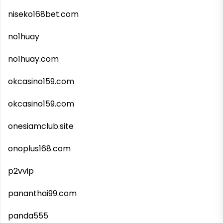
niseko168bet.com
no1huay
no1huay.com
okcasino159.com
okcasino159.com
onesiamclub.site
onoplus168.com
p2vvip
pananthai99.com
panda555