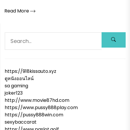
Read More
https://918kissauto.xyz
ดูหนังออนไลน์
sa gaming
joker123
http://www.movie87hd.com
https://www.pussy888play.com
https://pussy888win.com
sexybaccarat
https://www.pgslot.golf