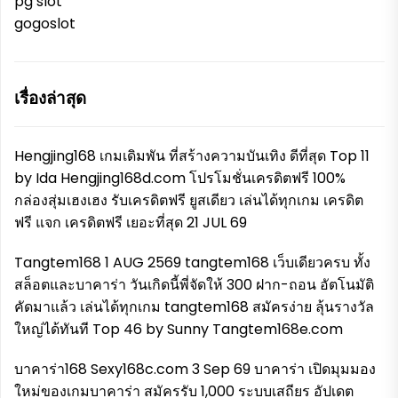
pg slot
gogoslot
เรื่องล่าสุด
Hengjing168 เกมเดิมพัน ที่สร้างความบันเทิง ดีที่สุด Top 11
by Ida Hengjing168d.com โปรโมชั่นเครดิตฟรี 100%
กล่องสุ่มเฮงเฮง รับเครดิตฟรี ยูสเดียว เล่นได้ทุกเกม เครดิต
ฟรี แจก เครดิตฟรี เยอะที่สุด 21 JUL 69
Tangtem168 1 AUG 2569 tangtem168 เว็บเดียวครบ ทั้ง
สล็อตและบาคาร่า วันเกิดนี้พี่จัดให้ 300 ฝาก-ถอน อัตโนมัติ
คัดมาแล้ว เล่นได้ทุกเกม tangtem168 สมัครง่าย ลุ้นรางวัล
ใหญ่ได้ทันที Top 46 by Sunny Tangtem168e.com
บาคาร่า168 Sexy168c.com 3 Sep 69 บาคาร่า เปิดมุมมอง
ใหม่ของเกมบาคาร่า สมัครรับ 1,000 ระบบเสถียร อัปเดต