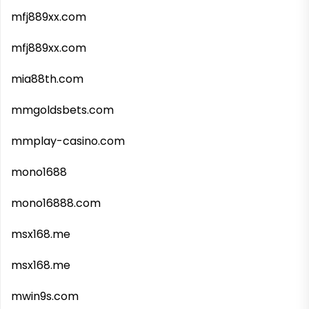
mfj889xx.com
mfj889xx.com
mia88th.com
mmgoldsbets.com
mmplay-casino.com
mono1688
mono16888.com
msx168.me
msx168.me
mwin9s.com