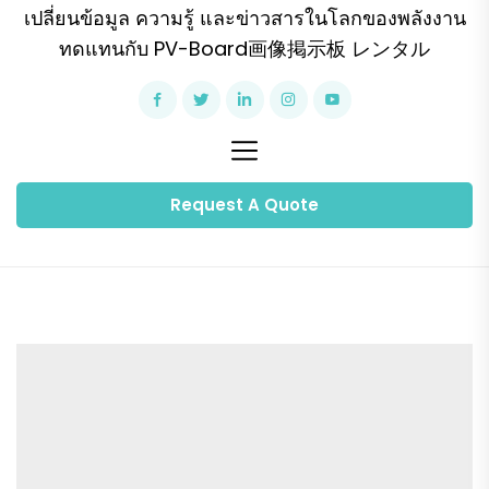
เปลี่ยนข้อมูล ความรู้ และข่าวสารในโลกของพลังงาน
ทดแทนกับ PV-Board画像掲示板 レンタル
Request A Quote