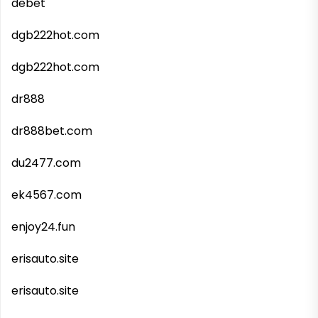
debet
dgb222hot.com
dgb222hot.com
dr888
dr888bet.com
du2477.com
ek4567.com
enjoy24.fun
erisauto.site
erisauto.site