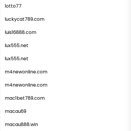
lotto77
luckycat789.com
luis16888.com
lux555.net
lux555.net
m4newonline.com
m4newonline.com
mac1bet789.com
macau69
macau888.win