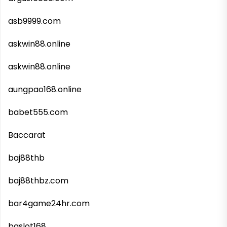
asb9999.com
askwin88.online
askwin88.online
aungpao168.online
babet555.com
Baccarat
baj88thb
baj88thbz.com
bar4game24hr.com
baslot168