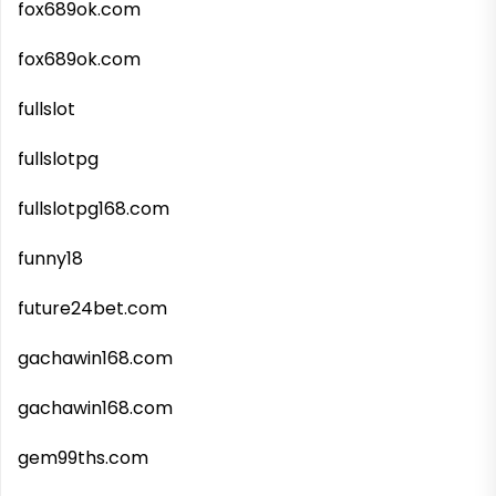
fox689ok.com
fox689ok.com
fullslot
fullslotpg
fullslotpg168.com
funny18
future24bet.com
gachawin168.com
gachawin168.com
gem99ths.com