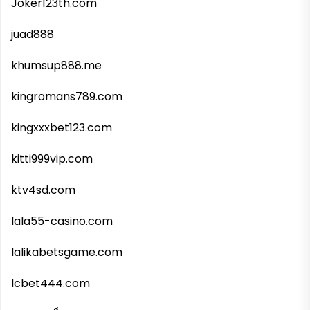
Joker123th.com
juad888
khumsup888.me
kingromans789.com
kingxxxbet123.com
kitti999vip.com
ktv4sd.com
lala55-casino.com
lalikabetsgame.com
lcbet444.com