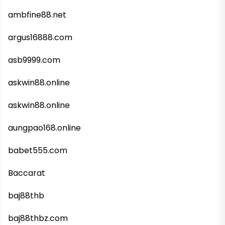
ambfine88.net
argus16888.com
asb9999.com
askwin88.online
askwin88.online
aungpao168.online
babet555.com
Baccarat
baj88thb
baj88thbz.com