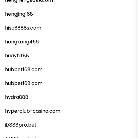
hengheng9899.com
hengjing168
hiso8888s.com
hongkong456
huayhit88
hubbet168.com
hubbet168.com
hydra888
hyperclub-casino.com
ib888pro.bet