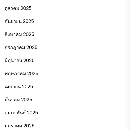
ตุลาคม 2025
กันยายน 2025
สิงหาคม 2025
กรกฎาคม 2025
มิถุนายน 2025
พฤษภาคม 2025
เมษายน 2025
มีนาคม 2025
กุมภาพันธ์ 2025
มกราคม 2025