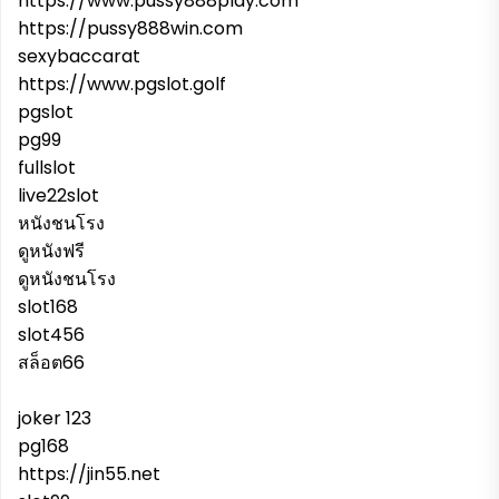
https://www.pussy888play.com
https://pussy888win.com
sexybaccarat
https://www.pgslot.golf
pgslot
pg99
fullslot
live22slot
หนังชนโรง
ดูหนังฟรี
ดูหนังชนโรง
slot168
slot456
สล็อต66
joker 123
pg168
https://jin55.net