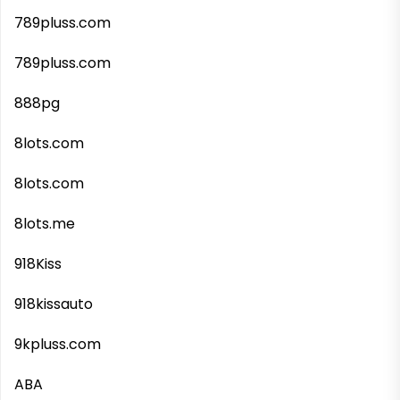
789pluss.com
789pluss.com
888pg
8lots.com
8lots.com
8lots.me
918Kiss
918kissauto
9kpluss.com
ABA