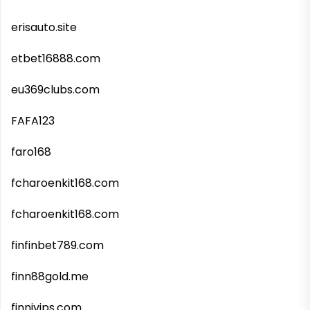
erisauto.site
etbet16888.com
eu369clubs.com
FAFA123
faro168
fcharoenkit168.com
fcharoenkit168.com
finfinbet789.com
finn88gold.me
finnivips.com