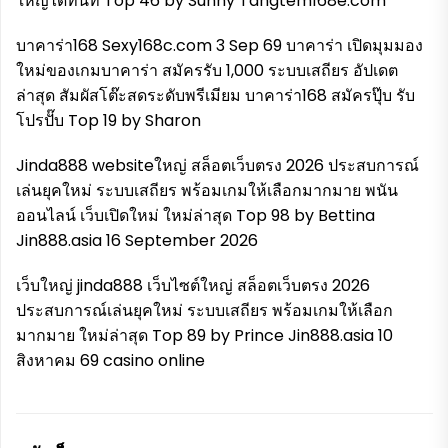
ใหญ่ได้ทันที Top 46 by Sunny Tangtem168e.com
บาคาร่า168 Sexy168c.com 3 Sep 69 บาคาร่า เปิดมุมมอง
ใหม่ของเกมบาคาร่า สมัครรับ 1,000 ระบบเสถียร อัปเดต
ล่าสุด สัมผัสโต๊ะสดระดับพรีเมียม บาคาร่า168 สมัครปุ๊บ รับ
โปรปั๊บ Top 19 by Sharon
Jinda888 websiteใหญ่ สล็อตเว็บตรง 2026 ประสบการณ์
เล่นยุคใหม่ ระบบเสถียร พร้อมเกมให้เลือกมากมาย พนัน
ออนไลน์ เว็บเปิดใหม่ ใหม่ล่าสุด Top 98 by Bettina
Jin888.asia 16 September 2026
เว็บใหญ่ jinda888 เว็บไซต์ใหญ่ สล็อตเว็บตรง 2026
ประสบการณ์เล่นยุคใหม่ ระบบเสถียร พร้อมเกมให้เลือก
มากมาย ใหม่ล่าสุด Top 89 by Prince Jin888.asia 10
สิงหาคม 69 casino online