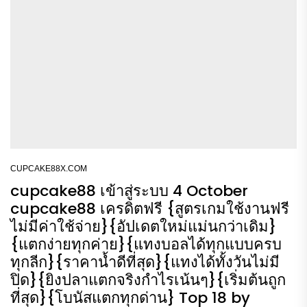
CUPCAKE88X.COM
cupcake88 เข้าสู่ระบบ 4 October
cupcake88 เครดิตฟรี {สูตรเกมใช้งานฟรี
ไม่มีค่าใช้จ่าย}{อัปเดตใหม่แม่นกว่าเดิม}
{แตกง่ายทุกค่าย}{แทงบอลได้ทุกแบบครบ
ทุกลีก}{ราคาน้ำดีที่สุด}{แทงได้ทั้งวันไม่มี
ปิด}{ยิงปลาแตกจริงกำไรเน้นๆ}{เริ่มต้นถูก
ที่สุด}{โบนัสแตกทุกด่าน} Top 18 by