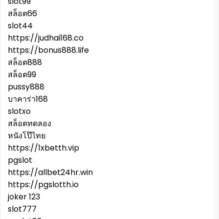
slot99
สล็อต66
slot44
https://judhai168.co
https://bonus888.life
สล็อต888
สล็อต99
pussy888
บาคาร่า168
slotxo
สล็อตทดลอง
หนังโป๊ไทย
https://1xbetth.vip
pgslot
https://allbet24hr.win
https://pgslotth.io
joker 123
slot777