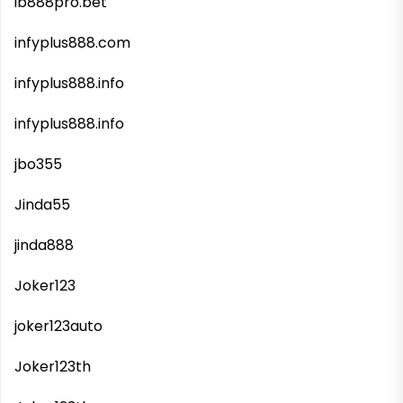
ib888pro.bet
infyplus888.com
infyplus888.info
infyplus888.info
jbo355
Jinda55
jinda888
Joker123
joker123auto
Joker123th