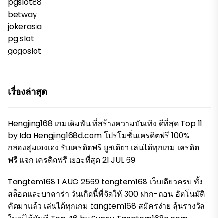
pgslot88
betway
jokerasia
pg slot
gogoslot
เรื่องล่าสุด
Hengjing168 เกมเดิมพัน ที่สร้างความบันเทิง ดีที่สุด Top 11
by Ida Hengjing168d.com โปรโมชั่นเครดิตฟรี 100%
กล่องสุ่มเฮงเฮง รับเครดิตฟรี ยูสเดียว เล่นได้ทุกเกม เครดิต
ฟรี แจก เครดิตฟรี เยอะที่สุด 21 JUL 69
Tangtem168 1 AUG 2569 tangtem168 เว็บเดียวครบ ทั้ง
สล็อตและบาคาร่า วันเกิดนี้พี่จัดให้ 300 ฝาก-ถอน อัตโนมัติ
คัดมาแล้ว เล่นได้ทุกเกม tangtem168 สมัครง่าย ลุ้นรางวัล