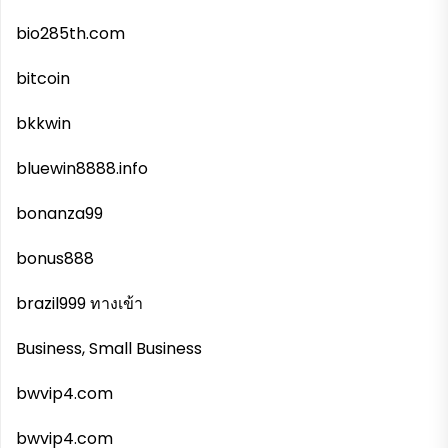
bio285th.com
bitcoin
bkkwin
bluewin8888.info
bonanza99
bonus888
brazil999 ทางเข้า
Business, Small Business
bwvip4.com
bwvip4.com