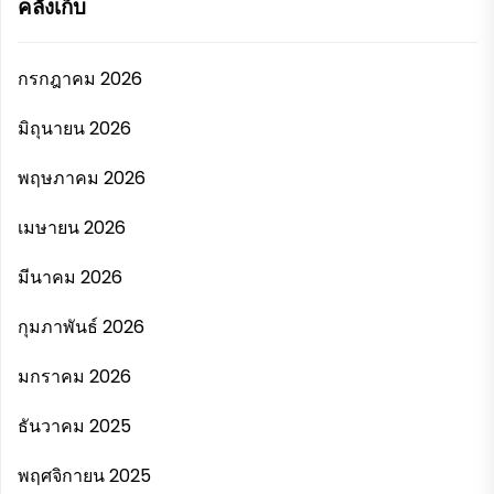
คลังเก็บ
กรกฎาคม 2026
มิถุนายน 2026
พฤษภาคม 2026
เมษายน 2026
มีนาคม 2026
กุมภาพันธ์ 2026
มกราคม 2026
ธันวาคม 2025
พฤศจิกายน 2025