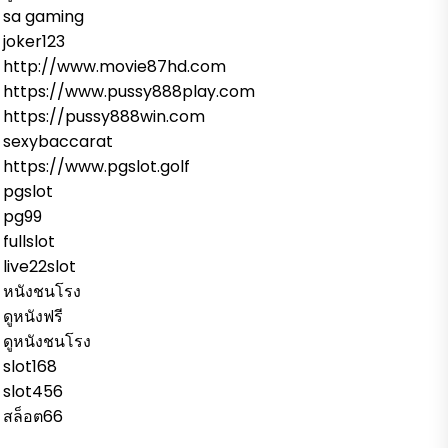
sa gaming
joker123
http://www.movie87hd.com
https://www.pussy888play.com
https://pussy888win.com
sexybaccarat
https://www.pgslot.golf
pgslot
pg99
fullslot
live22slot
หนังชนโรง
ดูหนังฟรี
ดูหนังชนโรง
slot168
slot456
สล็อต66