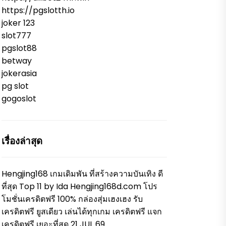
https://pgslotth.io
joker 123
slot777
pgslot88
betway
jokerasia
pg slot
gogoslot
เรื่องล่าสุด
Hengjing168 เกมเดิมพัน ที่สร้างความบันเทิง ดี
ที่สุด Top 11 by Ida Hengjing168d.com โปร
โมชั่นเครดิตฟรี 100% กล่องสุ่มเฮงเฮง รับ
เครดิตฟรี ยูสเดียว เล่นได้ทุกเกม เครดิตฟรี แจก
เครดิตฟรี เยอะที่สุด 21 JUL 69