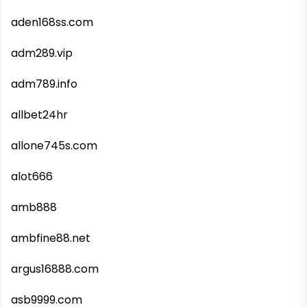
aden168ss.com
adm289.vip
adm789.info
allbet24hr
allone745s.com
alot666
amb888
ambfine88.net
argus16888.com
asb9999.com