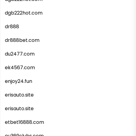
dgb222hot.com
dr888
dr888bet.com
du2477.com
ek4567.com
enjoy24.fun
erisauto.site
erisauto.site
etbet16888.com
eu369clubs.com