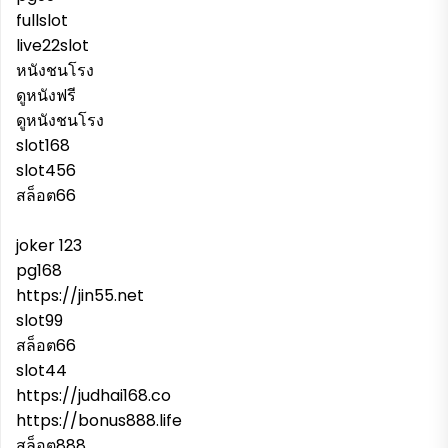
fullslot
live22slot
หนังชนโรง
ดูหนังฟรี
ดูหนังชนโรง
slot168
slot456
สล็อต66
joker 123
pg168
https://jin55.net
slot99
สล็อต66
slot44
https://judhai168.co
https://bonus888.life
สล็อต888