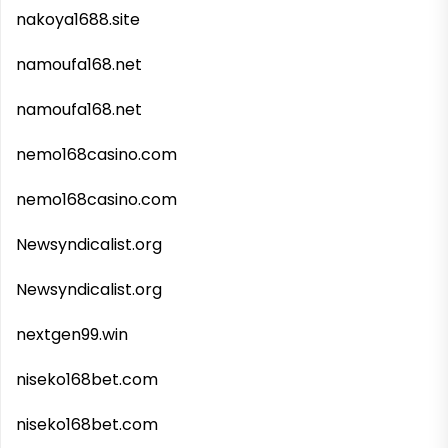
nakoya1688.site
namoufa168.net
namoufa168.net
nemo168casino.com
nemo168casino.com
Newsyndicalist.org
Newsyndicalist.org
nextgen99.win
niseko168bet.com
niseko168bet.com