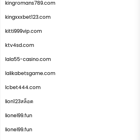
kingromans789.com
kingxxxbet123.com
kitti999vip.com
ktv4sd.com
lala55-casino.com
lalikabetsgame.com
lcbet444.com
lion123สล็อต
lionel99.fun
lionel99.fun