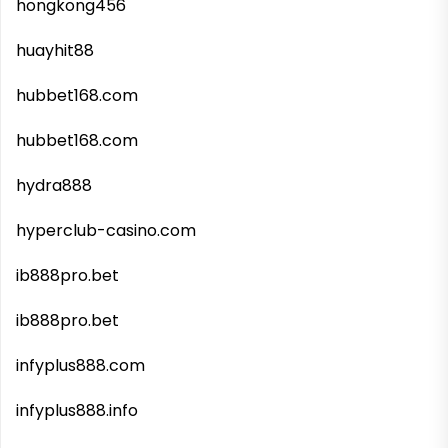
hongkong456
huayhit88
hubbet168.com
hubbet168.com
hydra888
hyperclub-casino.com
ib888pro.bet
ib888pro.bet
infyplus888.com
infyplus888.info