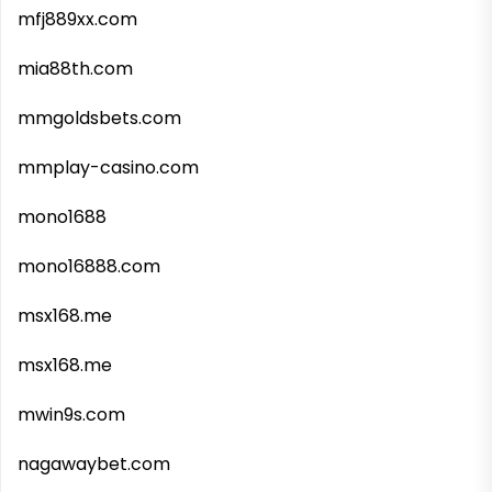
mfj889xx.com
mia88th.com
mmgoldsbets.com
mmplay-casino.com
mono1688
mono16888.com
msx168.me
msx168.me
mwin9s.com
nagawaybet.com