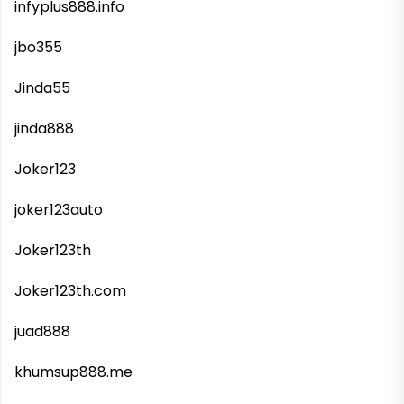
infyplus888.info
jbo355
Jinda55
jinda888
Joker123
joker123auto
Joker123th
Joker123th.com
juad888
khumsup888.me