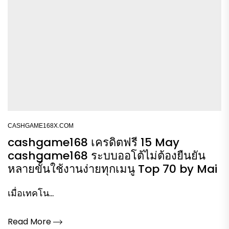
CASHGAME168X.COM
cashgame168 เครดิตฟรี 15 May
cashgame168 ระบบออโต้ไม่ต้องยืนยัน
หลายขั้นใช้งานง่ายทุกเมนู Top 70 by Mai
เมื่อเทคโน...
Read More