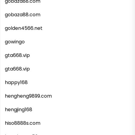
gobaza88.com
gobaza88.com
golden4566.net
gowingo
gta668.vip
gta668.vip
happy168
hengheng9899.com
hengjing168
hiso8888s.com