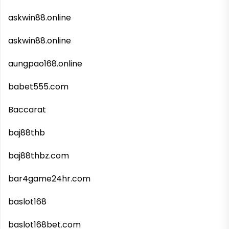
askwin88.online
askwin88.online
aungpao168.online
babet555.com
Baccarat
baj88thb
baj88thbz.com
bar4game24hr.com
baslot168
baslot168bet.com