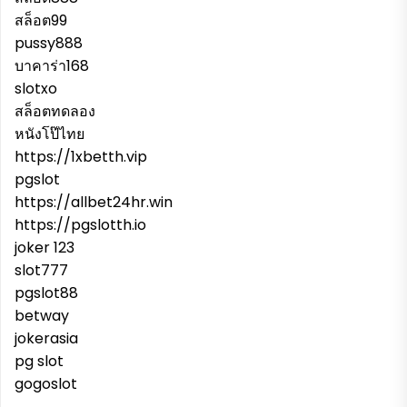
สล็อต99
pussy888
บาคาร่า168
slotxo
สล็อตทดลอง
หนังโป๊ไทย
https://1xbetth.vip
pgslot
https://allbet24hr.win
https://pgslotth.io
joker 123
slot777
pgslot88
betway
jokerasia
pg slot
gogoslot