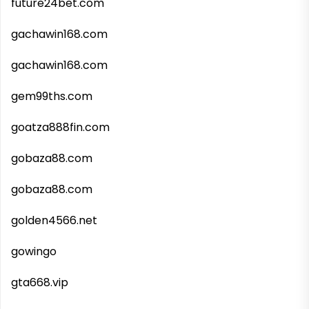
future24bet.com
gachawin168.com
gachawin168.com
gem99ths.com
goatza888fin.com
gobaza88.com
gobaza88.com
golden4566.net
gowingo
gta668.vip