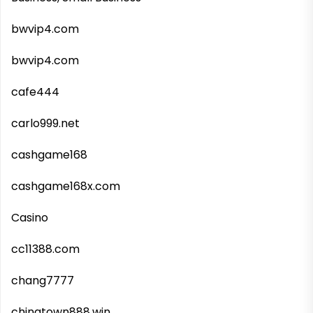
bwvip4.com
bwvip4.com
cafe444
carlo999.net
cashgame168
cashgame168x.com
Casino
cc11388.com
chang7777
chinatown888.win