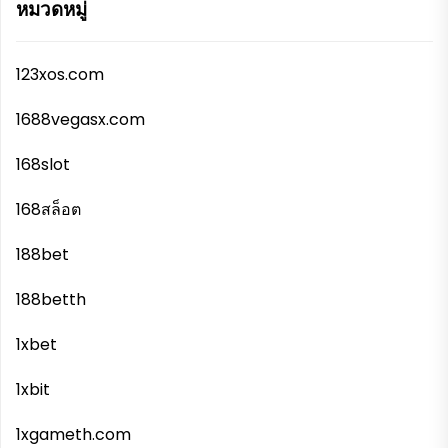
หมวดหมู่
123xos.com
1688vegasx.com
168slot
168สล็อต
188bet
188betth
1xbet
1xbit
1xgameth.com