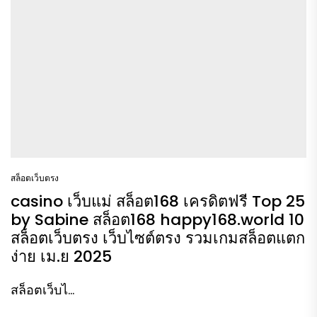
สล็อตเว็บตรง
casino เว็บแม่ สล็อต168 เครดิตฟรี Top 25
by Sabine สล็อต168 happy168.world 10
สล็อตเว็บตรง เว็บไซต์ตรง รวมเกมสล็อตแตก
ง่าย เม.ย 2025
สล็อตเว็บไ...