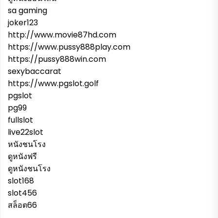
sa gaming
joker123
http://www.movie87hd.com
https://www.pussy888play.com
https://pussy888win.com
sexybaccarat
https://www.pgslot.golf
pgslot
pg99
fullslot
live22slot
หนังชนโรง
ดูหนังฟรี
ดูหนังชนโรง
slot168
slot456
สล็อต66