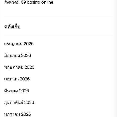
สิงหาคม 69 casino online
คลังเก็บ
กรกฎาคม 2026
มิถุนายน 2026
พฤษภาคม 2026
เมษายน 2026
มีนาคม 2026
กุมภาพันธ์ 2026
มกราคม 2026