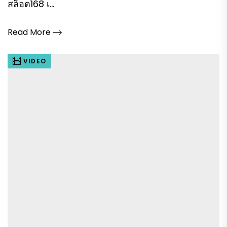
สล็อต168 เ...
Read More
VIDEO