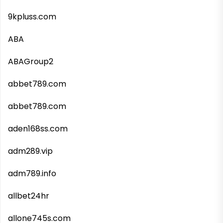
9kpluss.com
ABA
ABAGroup2
abbet789.com
abbet789.com
aden168ss.com
adm289.vip
adm789.info
allbet24hr
allone745s.com