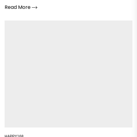
Read More
HAPPY168