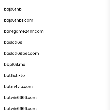
baj88thb
baj88thbz.com
bar4game24hr.com
baslot168
baslot168bet.com
bbp168.me
betflixtikto
betm4vip.com
betwin6666.com
betwin6666.com