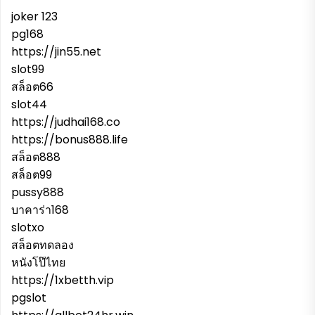
joker 123
pg168
https://jin55.net
slot99
สล็อต66
slot44
https://judhai168.co
https://bonus888.life
สล็อต888
สล็อต99
pussy888
บาคาร่า168
slotxo
สล็อตทดลอง
หนังโป๊ไทย
https://1xbetth.vip
pgslot