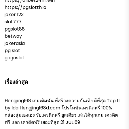
https://allbet24hr.win
https://pgslotth.io
joker 123
slot777
pgslot88
betway
jokerasia
pg slot
gogoslot
เรื่องล่าสุด
Hengjing168 เกมเดิมพัน ที่สร้างความบันเทิง ดีที่สุด Top 11
by Ida Hengjing168d.com โปรโมชั่นเครดิตฟรี 100%
กล่องสุ่มเฮงเฮง รับเครดิตฟรี ยูสเดียว เล่นได้ทุกเกม เครดิต
ฟรี แจก เครดิตฟรี เยอะที่สุด 21 JUL 69