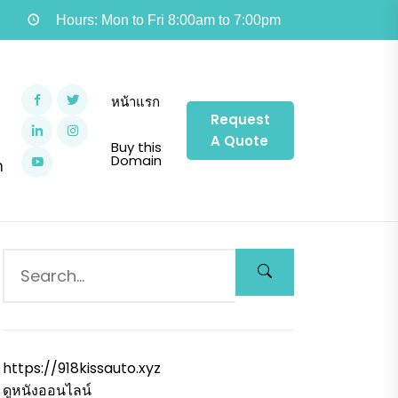
Hours: Mon to Fri 8:00am to 7:00pm
หน้าแรก
Request
A Quote
Buy this
Domain
ก
https://918kissauto.xyz
ดูหนังออนไลน์