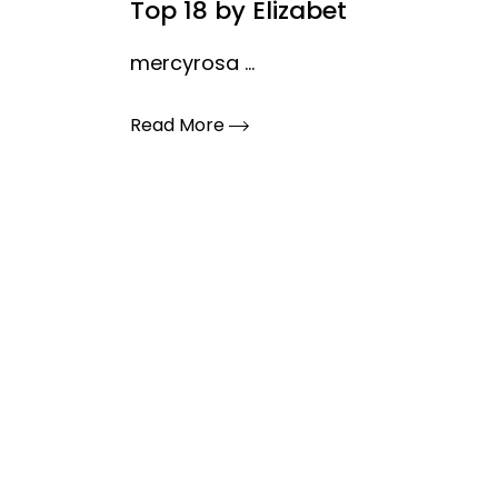
Top 18 by Elizabet
mercyrosa ...
Read More