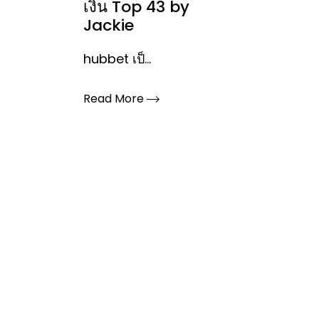
เงิน Top 43 by
Jackie
hubbet เป็...
Read More