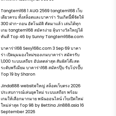
Tangtem168 1 AUG 2569 tangtem168 เว็บ
เดียวครบ ทั้งสล็อตและบาคาร่า วันเกิดนี้พี่จัดให้
300 ฝาก-ถอน อัตโนมัติ คัดมาแล้ว เล่นได้ทุก
เกม tangtem168 สมัครง่าย ลุ้นรางวัลใหญ่ได้
ทันที Top 46 by Sunny Tangtem168e.com
บาคาร่า168 Sexy168c.com 3 Sep 69 บาคา
ร่า เปิดมุมมองใหม่ของเกมบาคาร่า สมัครรับ
1,000 ระบบเสถียร อัปเดตล่าสุด สัมผัสโต๊ะสด
ระดับพรีเมียม บาคาร่า168 สมัครปุ๊บ รับโปรปั๊บ
Top 19 by Sharon
Jinda888 websiteใหญ่ สล็อตเว็บตรง 2026
ประสบการณ์เล่นยุคใหม่ ระบบเสถียร พร้อม
เกมให้เลือกมากมาย พนันออนไลน์ เว็บเปิดใหม่
ใหม่ล่าสุด Top 98 by Bettina Jin888.asia 16
September 2026