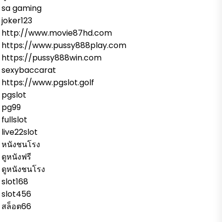
sa gaming
joker123
http://www.movie87hd.com
https://www.pussy888play.com
https://pussy888win.com
sexybaccarat
https://www.pgslot.golf
pgslot
pg99
fullslot
live22slot
หนังชนโรง
ดูหนังฟรี
ดูหนังชนโรง
slot168
slot456
สล็อต66