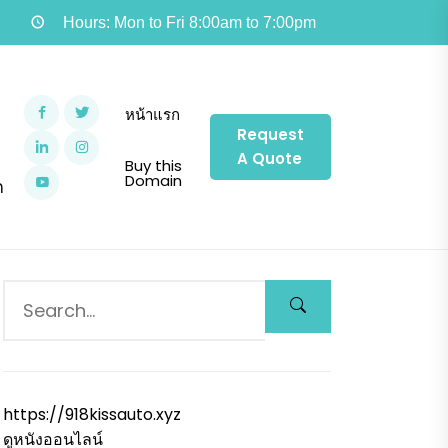
Hours: Mon to Fri 8:00am to 7:00pm
หน้าแรก
Request
A Quote
Buy this
Domain
ก
https://918kissauto.xyz
ดูหนังออนไลน์