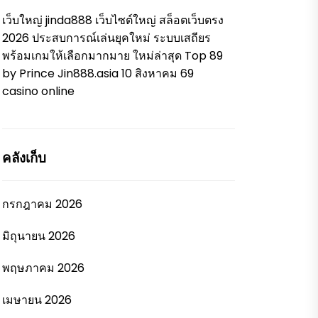
เว็บใหญ่ jinda888 เว็บไซต์ใหญ่ สล็อตเว็บตรง
2026 ประสบการณ์เล่นยุคใหม่ ระบบเสถียร
พร้อมเกมให้เลือกมากมาย ใหม่ล่าสุด Top 89
by Prince Jin888.asia 10 สิงหาคม 69
casino online
คลังเก็บ
กรกฎาคม 2026
มิถุนายน 2026
พฤษภาคม 2026
เมษายน 2026