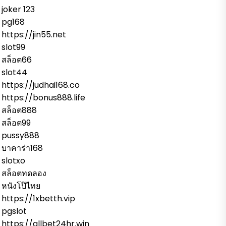
joker 123
pg168
https://jin55.net
slot99
สล็อต66
slot44
https://judhai168.co
https://bonus888.life
สล็อต888
สล็อต99
pussy888
บาคาร่า168
slotxo
สล็อตทดลอง
หนังโป๊ไทย
https://1xbetth.vip
pgslot
https://allbet24hr.win