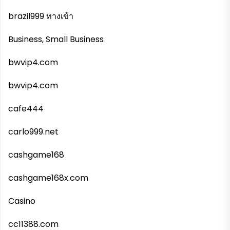
brazil999 ทางเข้า
Business, Small Business
bwvip4.com
bwvip4.com
cafe444
carlo999.net
cashgame168
cashgame168x.com
Casino
cc11388.com