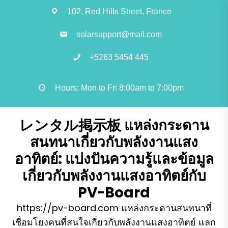
Skip
102, Red Hills Street, France
to
the
solarsupport@mail.com
content
+5263 5454 445
Hours: Mon to Fri 8:00am to 7:00pm
レンタル掲示板 แหล่งกระดาน
สนทนาเกี่ยวกับพลังงานแสง
อาทิตย์: แบ่งปันความรู้และข้อมูล
เกี่ยวกับพลังงานแสงอาทิตย์กับ
PV-Board
https://pv-board.com แหล่งกระดานสนทนาที่
เชื่อมโยงคนที่สนใจเกี่ยวกับพลังงานแสงอาทิตย์ แลก