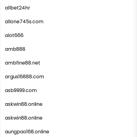
allbet24hr
allone745s.com
alot666
amb888
ambfine88.net
argus16888.com
asb9999.com
askwin88.online
askwin88.online
aungpao168.online