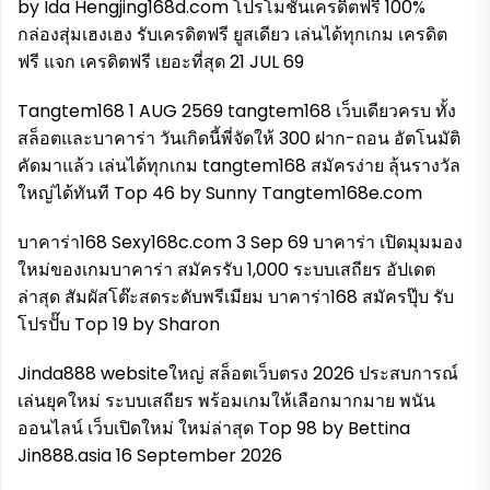
by Ida Hengjing168d.com โปรโมชั่นเครดิตฟรี 100%
กล่องสุ่มเฮงเฮง รับเครดิตฟรี ยูสเดียว เล่นได้ทุกเกม เครดิต
ฟรี แจก เครดิตฟรี เยอะที่สุด 21 JUL 69
Tangtem168 1 AUG 2569 tangtem168 เว็บเดียวครบ ทั้ง
สล็อตและบาคาร่า วันเกิดนี้พี่จัดให้ 300 ฝาก-ถอน อัตโนมัติ
คัดมาแล้ว เล่นได้ทุกเกม tangtem168 สมัครง่าย ลุ้นรางวัล
ใหญ่ได้ทันที Top 46 by Sunny Tangtem168e.com
บาคาร่า168 Sexy168c.com 3 Sep 69 บาคาร่า เปิดมุมมอง
ใหม่ของเกมบาคาร่า สมัครรับ 1,000 ระบบเสถียร อัปเดต
ล่าสุด สัมผัสโต๊ะสดระดับพรีเมียม บาคาร่า168 สมัครปุ๊บ รับ
โปรปั๊บ Top 19 by Sharon
Jinda888 websiteใหญ่ สล็อตเว็บตรง 2026 ประสบการณ์
เล่นยุคใหม่ ระบบเสถียร พร้อมเกมให้เลือกมากมาย พนัน
ออนไลน์ เว็บเปิดใหม่ ใหม่ล่าสุด Top 98 by Bettina
Jin888.asia 16 September 2026