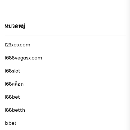
หมวดหมู่
123xos.com
1688vegasx.com
168slot
168สล็อต
188bet
188betth
1xbet