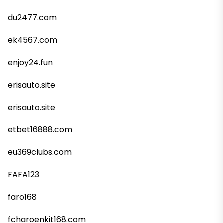
du2477.com
ek4567.com
enjoy24.fun
erisauto.site
erisauto.site
etbet16888.com
eu369clubs.com
FAFA123
faro168
fcharoenkit168.com