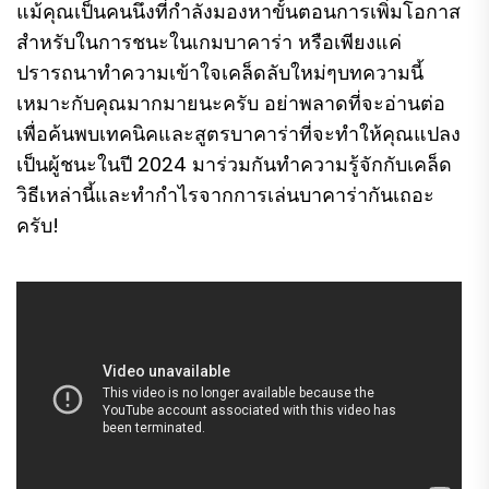
แม้คุณเป็นคนนึงที่กำลังมองหาขั้นตอนการเพิ่มโอกาส
สำหรับในการชนะในเกมบาคาร่า หรือเพียงแค่
ปรารถนาทำความเข้าใจเคล็ดลับใหม่ๆบทความนี้
เหมาะกับคุณมากมายนะครับ อย่าพลาดที่จะอ่านต่อ
เพื่อค้นพบเทคนิคและสูตรบาคาร่าที่จะทำให้คุณแปลง
เป็นผู้ชนะในปี 2024 มาร่วมกันทำความรู้จักกับเคล็ด
วิธีเหล่านี้และทำกำไรจากการเล่นบาคาร่ากันเถอะ
ครับ!