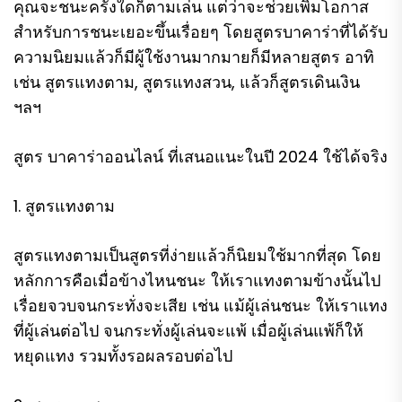
คุณจะชนะครั้งใดก็ตามเล่น แต่ว่าจะช่วยเพิ่มโอกาส
สำหรับการชนะเยอะขึ้นเรื่อยๆ โดยสูตรบาคาร่าที่ได้รับ
ความนิยมแล้วก็มีผู้ใช้งานมากมายก็มีหลายสูตร อาทิ
เช่น สูตรแทงตาม, สูตรแทงสวน, แล้วก็สูตรเดินเงิน
ฯลฯ
สูตร บาคาร่าออนไลน์ ที่เสนอแนะในปี 2024 ใช้ได้จริง
1. สูตรแทงตาม
สูตรแทงตามเป็นสูตรที่ง่ายแล้วก็นิยมใช้มากที่สุด โดย
หลักการคือเมื่อข้างไหนชนะ ให้เราแทงตามข้างนั้นไป
เรื่อยจวบจนกระทั่งจะเสีย เช่น แม้ผู้เล่นชนะ ให้เราแทง
ที่ผู้เล่นต่อไป จนกระทั่งผู้เล่นจะแพ้ เมื่อผู้เล่นแพ้ก็ให้
หยุดแทง รวมทั้งรอผลรอบต่อไป