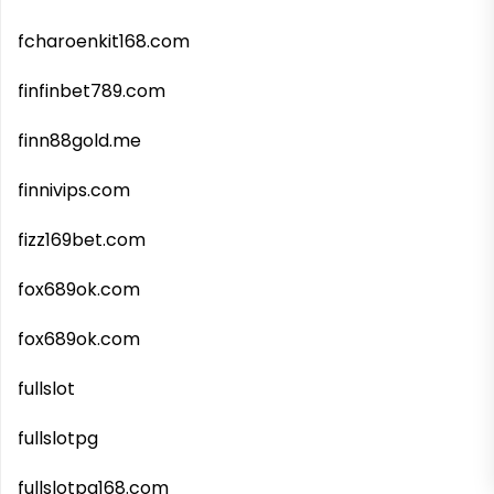
fcharoenkit168.com
finfinbet789.com
finn88gold.me
finnivips.com
fizz169bet.com
fox689ok.com
fox689ok.com
fullslot
fullslotpg
fullslotpg168.com