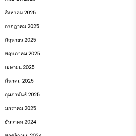
สิงหาคม 2025
กรกฎาคม 2025
มิถุนายน 2025
พฤษภาคม 2025
เมษายน 2025
มีนาคม 2025
กุมภาพันธ์ 2025
มกราคม 2025
ธันวาคม 2024
พฤศจิกายน 2024