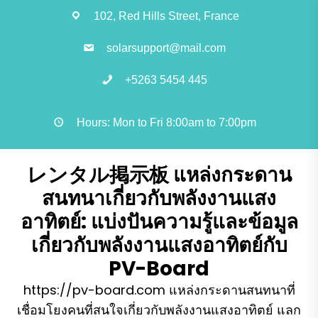
Skip
102, Red Hills Street, France
to
the
solarsupport@mail.com
content
+5263 5454 445
Hours: Mon to Fri 8:00am to 7:00pm
レンタル掲示板 แหล่งกระดาน
สนทนาเกี่ยวกับพลังงานแสง
อาทิตย์: แบ่งปันความรู้และข้อมูล
เกี่ยวกับพลังงานแสงอาทิตย์กับ
PV-Board
https://pv-board.com แหล่งกระดานสนทนาที่
เชื่อมโยงคนที่สนใจเกี่ยวกับพลังงานแสงอาทิตย์ แลก