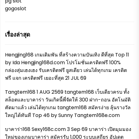
pg slot
gogoslot
เรื่องล่าสุด
Hengjing168 เกมเดิมพัน ที่สร้างความบันเทิง ดีที่สุด Top 11
by Ida Hengjing168d.com โปรโมชั่นเครดิตฟรี 100%
กล่องสุ่มเฮงเฮง รับเครดิตฟรี ยูสเดียว เล่นได้ทุกเกม เครดิต
ฟรี แจก เครดิตฟรี เยอะที่สุด 21 JUL 69
Tangtem168 1 AUG 2569 tangtem168 เว็บเดียวครบ ทั้ง
สล็อตและบาคาร่า วันเกิดนี้พี่จัดให้ 300 ฝาก-ถอน อัตโนมัติ
คัดมาแล้ว เล่นได้ทุกเกม tangtem168 สมัครง่าย ลุ้นรางวัล
ใหญ่ได้ทันที Top 46 by Sunny Tangtem168e.com
บาคาร่า168 Sexy168c.com 3 Sep 69 บาคาร่า เปิดมุมมอง
ใหม่ของเกมบาคาร่า สมัครรับ 1,000 ระบบเสถียร อัปเดต