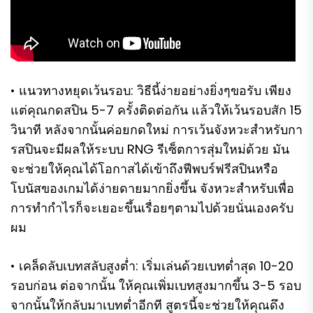
• แนวทางหยุดเว้นรอบ: วิธีนี้ง่ายอย่างยิ่งๆขอรับ เพียง
แต่คุณกดสปิน 5-7 ครั้งติดต่อกัน แล้วให้เว้นรอบสัก 15
วินาที หลังจากนั้นค่อยกดใหม่ การเว้นจังหวะสำหรับกา
รสปินจะมีผลให้ระบบ RNG รีเซ็ตการสุ่มใหม่ด้วย มัน
จะช่วยให้คุณได้โอกาสได้เข้าถึงฟีพบร์ฟรีสปินหรือ
โบนัสของเกมได้ง่ายดายมากยิ่งขึ้น จังหวะสำหรับเพื่อ
การทำกำไรก็จะเยอะขึ้นเรื่อยๆตามไปด้วยนั่นเองครับ
ผม
• เคล็ดลับเบทสลับสูงต่ำ: เริ่มเล่นด้วยเบทต่ำสุด 10-20
รอบก่อน ต่อจากนั้น ให้คุณเพิ่มเบทสูงมากขึ้น 3-5 รอบ
จากนั้นให้กลับมาเบทต่ำอีกที สูตรนี้จะช่วยให้คุณดึง