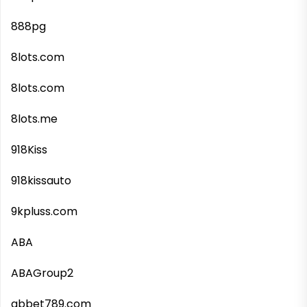
888pg
8lots.com
8lots.com
8lots.me
918Kiss
918kissauto
9kpluss.com
ABA
ABAGroup2
abbet789.com