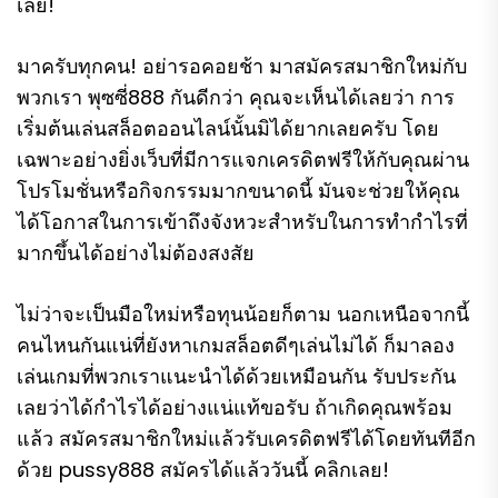
เลย!
มาครับทุกคน! อย่ารอคอยช้า มาสมัครสมาชิกใหม่กับ
พวกเรา พุซซี่888 กันดีกว่า คุณจะเห็นได้เลยว่า การ
เริ่มต้นเล่นสล็อตออนไลน์นั้นมิได้ยากเลยครับ โดย
เฉพาะอย่างยิ่งเว็บที่มีการแจกเครดิตฟรีให้กับคุณผ่าน
โปรโมชั่นหรือกิจกรรมมากขนาดนี้ มันจะช่วยให้คุณ
ได้โอกาสในการเข้าถึงจังหวะสำหรับในการทำกำไรที่
มากขึ้นได้อย่างไม่ต้องสงสัย
ไม่ว่าจะเป็นมือใหม่หรือทุนน้อยก็ตาม นอกเหนือจากนี้
คนไหนกันแน่ที่ยังหาเกมสล็อตดีๆเล่นไม่ได้ ก็มาลอง
เล่นเกมที่พวกเราแนะนำได้ด้วยเหมือนกัน รับประกัน
เลยว่าได้กำไรได้อย่างแน่แท้ขอรับ ถ้าเกิดคุณพร้อม
แล้ว สมัครสมาชิกใหม่แล้วรับเครดิตฟรีได้โดยทันทีอีก
ด้วย pussy888 สมัครได้แล้ววันนี้ คลิกเลย!