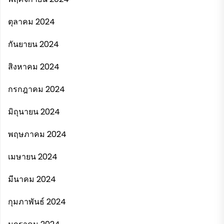
ตุลาคม 2024
กันยายน 2024
สิงหาคม 2024
กรกฎาคม 2024
มิถุนายน 2024
พฤษภาคม 2024
เมษายน 2024
มีนาคม 2024
กุมภาพันธ์ 2024