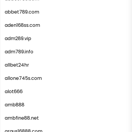
abbet789.com
aden168ss.com
adm289.vip
adm789.info
allbet24hr
allone745s.com
alot666
amb888
ambfine88.net
argus16888.com