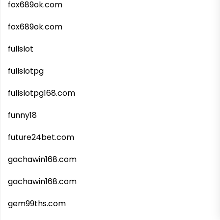
fox689ok.com
fox689ok.com
fullslot
fullslotpg
fullslotpg168.com
funny18
future24bet.com
gachawin168.com
gachawin168.com
gem99ths.com