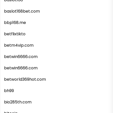
baslot168bet.com
bbp168.me
betflixtikto
betm4vip.com
betwin6666.com
betwin6666.com
betworld369hot.com
bh99
bio285th.com