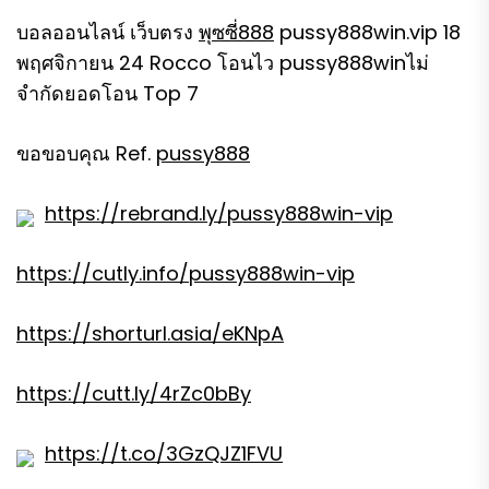
บอลออนไลน์ เว็บตรง
พุซซี่888
pussy888win.vip 18
พฤศจิกายน 24 Rocco โอนไว pussy888winไม่
จำกัดยอดโอน Top 7
ขอขอบคุณ Ref.
pussy888
https://rebrand.ly/pussy888win-vip
https://cutly.info/pussy888win-vip
https://shorturl.asia/eKNpA
https://cutt.ly/4rZc0bBy
https://t.co/3GzQJZ1FVU