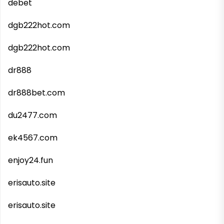
debet
dgb222hot.com
dgb222hot.com
dr888
dr888bet.com
du2477.com
ek4567.com
enjoy24.fun
erisauto.site
erisauto.site