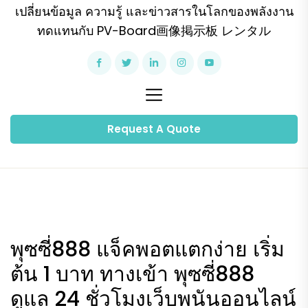
เปลี่ยนข้อมูล ความรู้ และข่าวสารในโลกของพลังงาน
ทดแทนกับ PV-Board画像掲示板 レンタル
Request A Quote
พุซซี่888 แจ็คพอตแตกง่าย เริ่ม
ต้น 1 บาท ทางเข้า พุซซี่888
ดูแล 24 ชั่วโมงเว็บพนันออนไลน์