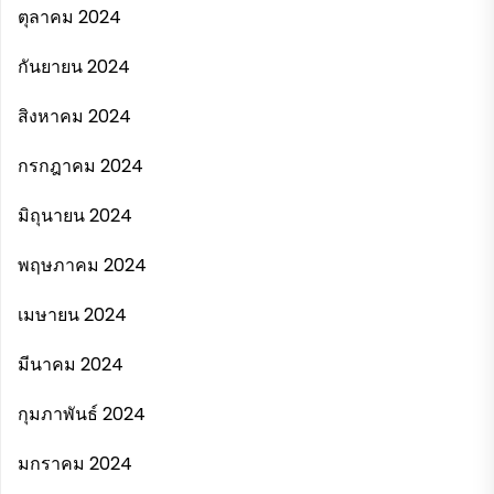
ตุลาคม 2024
กันยายน 2024
สิงหาคม 2024
กรกฎาคม 2024
มิถุนายน 2024
พฤษภาคม 2024
เมษายน 2024
มีนาคม 2024
กุมภาพันธ์ 2024
มกราคม 2024