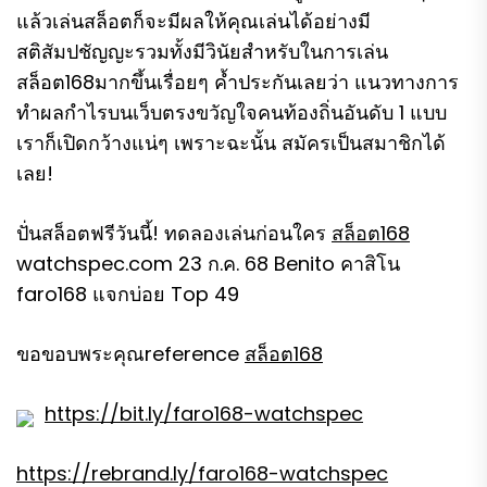
แล้วเล่นสล็อตก็จะมีผลให้คุณเล่นได้อย่างมี
สติสัมปชัญญะรวมทั้งมีวินัยสำหรับในการเล่น
สล็อต168มากขึ้นเรื่อยๆ ค้ำประกันเลยว่า แนวทางการ
ทำผลกำไรบนเว็บตรงขวัญใจคนท้องถิ่นอันดับ 1 แบบ
เราก็เปิดกว้างแน่ๆ เพราะฉะนั้น สมัครเป็นสมาชิกได้
เลย!
ปั่นสล็อตฟรีวันนี้! ทดลองเล่นก่อนใคร
สล็อต168
watchspec.com 23 ก.ค. 68 Benito คาสิโน
faro168 แจกบ่อย Top 49
ขอขอบพระคุณreference
สล็อต168
https://bit.ly/faro168-watchspec
https://rebrand.ly/faro168-watchspec