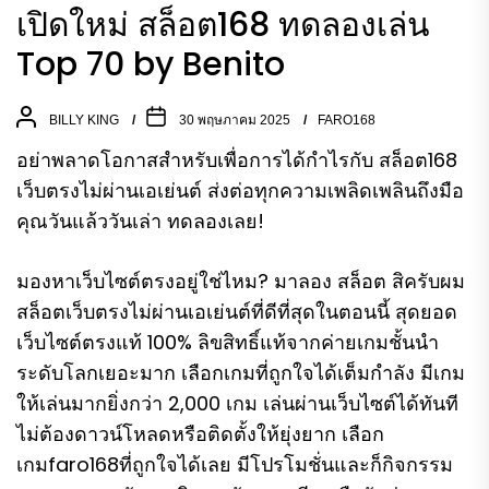
เปิดใหม่ สล็อต168 ทดลองเล่น
Top 70 by Benito
BILLY KING
30 พฤษภาคม 2025
FARO168
อย่าพลาดโอกาสสำหรับเพื่อการได้กำไรกับ สล็อต168
เว็บตรงไม่ผ่านเอเย่นต์ ส่งต่อทุกความเพลิดเพลินถึงมือ
คุณวันแล้ววันเล่า ทดลองเลย!
มองหาเว็บไซต์ตรงอยู่ใช่ไหม? มาลอง สล็อต สิครับผม
สล็อตเว็บตรงไม่ผ่านเอเย่นต์ที่ดีที่สุดในตอนนี้ สุดยอด
เว็บไซต์ตรงแท้ 100% ลิขสิทธิ์แท้จากค่ายเกมชั้นนำ
ระดับโลกเยอะมาก เลือกเกมที่ถูกใจได้เต็มกำลัง มีเกม
ให้เล่นมากยิ่งกว่า 2,000 เกม เล่นผ่านเว็บไซต์ได้ทันที
ไม่ต้องดาวน์โหลดหรือติดตั้งให้ยุ่งยาก เลือก
เกมfaro168ที่ถูกใจได้เลย มีโปรโมชั่นและก็กิจกรรม