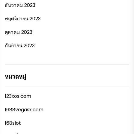
ธันวาคม 2023
พฤศจิกายน 2023
ตุลาคม 2023
กันยายน 2023
หมวดหมู่
123xos.com
1688vegasx.com
168slot