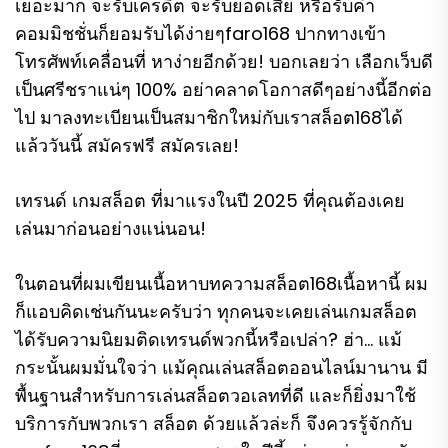
เยอะมาก จะรับเครดิต จะรับยอดเสีย หรือรับค่า
คอมมิชชั่นก็ยอมรับได้ง่ายๆfaro168 ปากทางเข้า
โทรศัพท์เคลื่อนที่ หาง่ายอีกด้วย! บอกเลยว่า เลือกเว็บดี
เป็นศรีชราแน่ๆ 100% อย่าคลาดโอกาสดีๆอย่างนี้อีกต่อ
ไป มาลงทะเบียนเป็นสมาชิกใหม่กับเราสล็อต168ได้
แล้ววันนี้ สมัครฟรี สมัครเลย!
เทรนด์ เกมสล็อต ที่มาแรงในปี 2025 ที่คุณต้องเคย
เล่นมาก่อนอย่างแน่นอน!
ในตอนที่ผมเขียนเนื้อหาบทความสล็อต168เนื้อหานี้ ผม
ก็แอบคิดเช่นกันนะครับว่า ทุกคนจะเคยเล่นเกมสล็อต
ได้รับความนิยมติดเทรนด์พวกนี้หรือเปล่า? ฮ่า… แม้
กระนั้นผมมั่นใจว่า แม้คุณเล่นสล็อตออนไลน์มานาน มี
พื้นฐานสำหรับการเล่นสล็อตวอเลทที่ดี และก็ยิ่งมาใช้
บริการกับพวกเรา สล็อต ด้วยแล้วล่ะก็ จึงควรรู้จักกับ