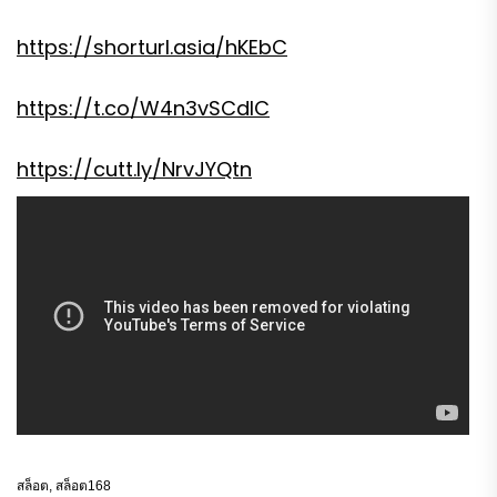
https://shorturl.asia/hKEbC
https://t.co/W4n3vSCdIC
https://cutt.ly/NrvJYQtn
สล็อต
,
สล็อต168