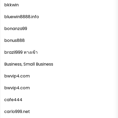
bkkwin
bluewin8888.info
bonanza99
bonus888
brazil999 ทางเข้า
Business, Small Business
bwvip4.com
bwvip4.com
cafe444
carlo999.net