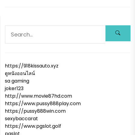
https://918kissauto.xyz
ดูหนังออนไลน์
sa gaming
joker123
http://www.movie87hd.com
https://www.pussy888play.com
https://pussy888win.com
sexybaccarat
https://www.pgslot.golf
pgslot