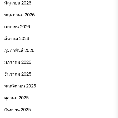
มิถุนายน 2026
พฤษภาคม 2026
เมษายน 2026
มีนาคม 2026
กุมภาพันธ์ 2026
มกราคม 2026
ธันวาคม 2025
พฤศจิกายน 2025
ตุลาคม 2025
กันยายน 2025