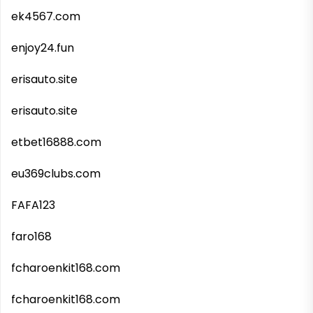
ek4567.com
enjoy24.fun
erisauto.site
erisauto.site
etbet16888.com
eu369clubs.com
FAFA123
faro168
fcharoenkit168.com
fcharoenkit168.com