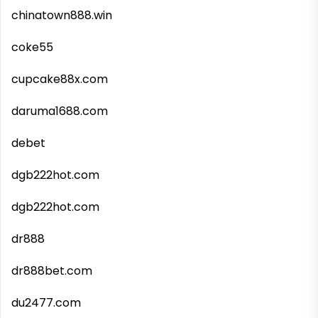
chinatown888.win
coke55
cupcake88x.com
daruma1688.com
debet
dgb222hot.com
dgb222hot.com
dr888
dr888bet.com
du2477.com