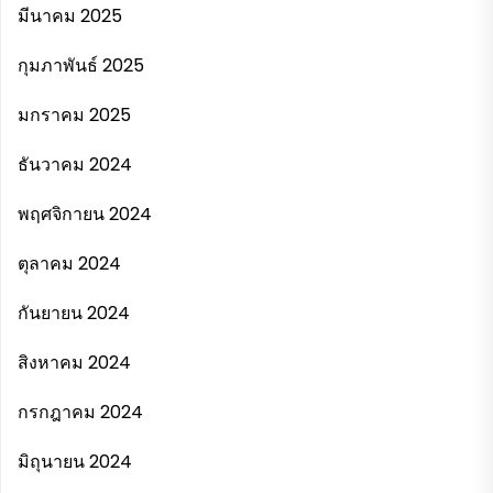
มีนาคม 2025
กุมภาพันธ์ 2025
มกราคม 2025
ธันวาคม 2024
พฤศจิกายน 2024
ตุลาคม 2024
กันยายน 2024
สิงหาคม 2024
กรกฎาคม 2024
มิถุนายน 2024