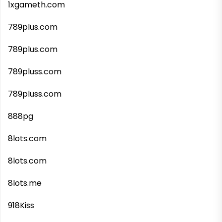
1xgameth.com
789plus.com
789plus.com
789pluss.com
789pluss.com
888pg
8lots.com
8lots.com
8lots.me
918Kiss