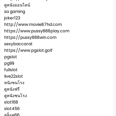
ดูหนังออนไลน์
sa gaming
joker123
http://www.movie87hd.com
https://www.pussy888play.com
https://pussy888win.com
sexybaccarat
https://www.pgslot.golf
pgslot
pg99
fullslot
live22slot
หนังชนโรง
ดูหนังฟรี
ดูหนังชนโรง
slot168
slot456
สล็อต66