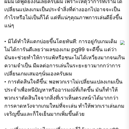
ผมมิได้พูดยังงั้นเลยครับผม เพราะเหตุว่าการที่เรามิได้
เปลี่ยนแปลงเกมเป็นประจำสิ่งที่ต่างออกไปอาจจะเป็น
กำไรหรือไม่เป็นก็ได้ แต่ที่แน่ๆคุณภาพการเล่นดียิ่งขึ้น
แน่ๆ
• มิได้ทำให้แตกบ่อยขึ้นโดยทันที: การอยู่กับเกมเดิม
ไม่ได้การันตีเลยว่าผลของเกม pg99 จะดีขึ้น แต่ว่า
มันจะช่วยทำให้การแพ้หรือชนะไม่ได้เหวี่ยงมากจนเกิน
ความจำเป็น มีผลต่อการเล่นในระยะยาวมากกว่าการ
เปลี่ยนเกมเสมอๆนั่นเองครับผม
• การตัดสินใจดีขึ้น: พอพวกเราไม่เปลี่ยนแปลงเกมเป็น
ประจำเพื่อหนีปัญหาหรืออารมณ์ที่เกิดขึ้น มันก็ทำให้
พวกเราตัดสินใจจากสิ่งที่เราเห็นตรงหน้าได้มากกว่า
การคาดหวังจากเกมใหม่ที่จะเล่น ทำให้พวกเราเล่นเกม
เจริญขึ้นและก็ใจเย็นมากเพิ่มขึ้นด้วย