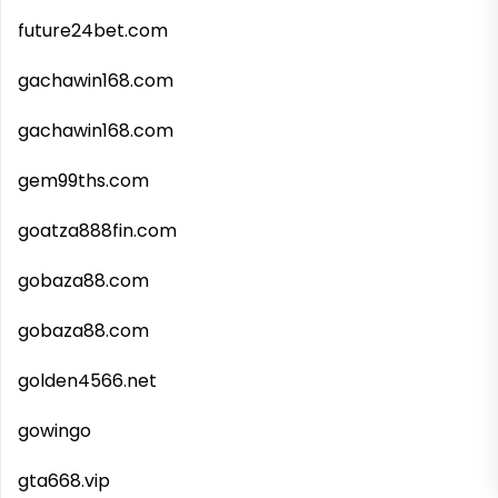
future24bet.com
gachawin168.com
gachawin168.com
gem99ths.com
goatza888fin.com
gobaza88.com
gobaza88.com
golden4566.net
gowingo
gta668.vip