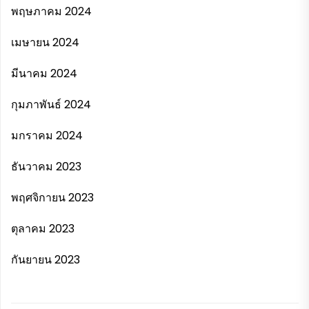
พฤษภาคม 2024
เมษายน 2024
มีนาคม 2024
กุมภาพันธ์ 2024
มกราคม 2024
ธันวาคม 2023
พฤศจิกายน 2023
ตุลาคม 2023
กันยายน 2023