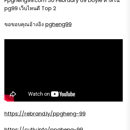
Ppgheng99.com 30 February 69 Doyle คาสิโน
pg99 เว็บไหนดี Top 2
ขอขอบคุณอ้างอิง
pgheng99
https://rebrand.ly/ppgheng-99
https://cutly.info/ppgheng-99