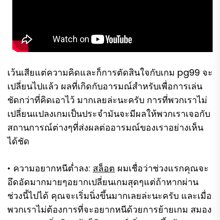
เว้นเสียแต่ความคิดและก็การตัดสินใจกับเกม pg99 จะ
เปลี่ยนไปแล้ว ผลที่เกิดกับอารมณ์สำหรับเพื่อการเล่น
ชัดกว่าที่คิดเอาไว้ มากเลยล่ะนะครับ การที่พวกเราไม่
เปลี่ยนแปลงเกมเป็นประจำมันจะมีผลให้พวกเราเจอกับ
สถานการณ์ต่างๆที่ส่งผลต่ออารมณ์ของเราอย่างเห็น
ได้ชัด
• ความอยากหนีต่ำลง:
สล็อต
ผมเชื่อว่าช่วงแรกคุณจะ
อึดอัดมากมายๆอยากเปลี่ยนเกมสุดๆแต่ถ้าหากผ่าน
ช่วงนี้ไปได้ คุณจะเริ่มนิ่งขึ้นมากเลยล่ะนะครับ และเมื่อ
พวกเราไม่ต้องการที่จะอยากหนีด้วยการย้ายเกม สมอง