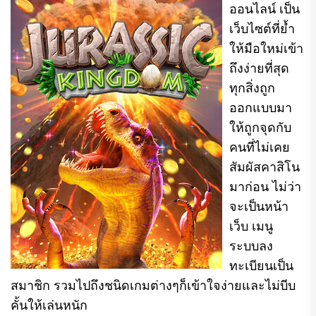
ออนไลน์ เป็น
เว็บไซต์ที่ย้ำ
ให้มือใหม่เข้า
ถึงง่ายที่สุด
ทุกสิ่งถูก
ออกแบบมา
ให้ถูกจุดกับ
คนที่ไม่เคย
สัมผัสคาสิโน
มาก่อน ไม่ว่า
จะเป็นหน้า
เว็บ เมนู
ระบบลง
ทะเบียนเป็น
สมาชิก รวมไปถึงชนิดเกมต่างๆก็เข้าใจง่ายและไม่บีบ
คั้นให้เล่นหนัก