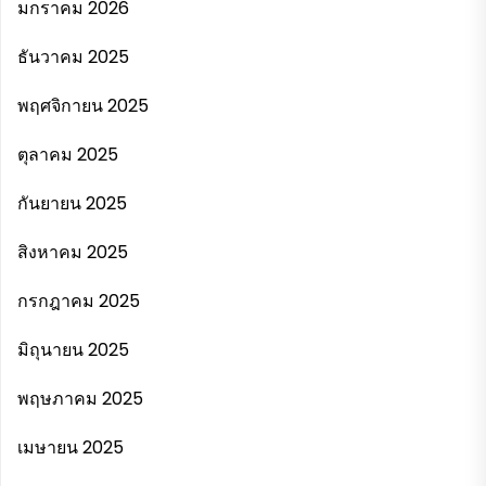
มกราคม 2026
ธันวาคม 2025
พฤศจิกายน 2025
ตุลาคม 2025
กันยายน 2025
สิงหาคม 2025
กรกฎาคม 2025
มิถุนายน 2025
พฤษภาคม 2025
เมษายน 2025