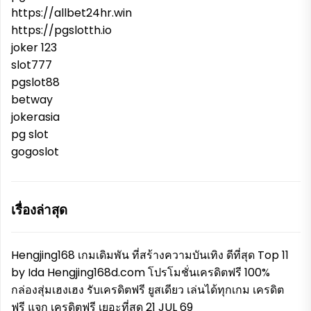
https://allbet24hr.win
https://pgslotth.io
joker 123
slot777
pgslot88
betway
jokerasia
pg slot
gogoslot
เรื่องล่าสุด
Hengjing168 เกมเดิมพัน ที่สร้างความบันเทิง ดีที่สุด Top 11
by Ida Hengjing168d.com โปรโมชั่นเครดิตฟรี 100%
กล่องสุ่มเฮงเฮง รับเครดิตฟรี ยูสเดียว เล่นได้ทุกเกม เครดิต
ฟรี แจก เครดิตฟรี เยอะที่สุด 21 JUL 69