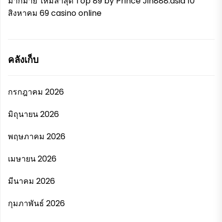
มากมาย ใหม่ล่าสุด Top 89 by Prince Jin888.asia 10
สิงหาคม 69 casino online
คลังเก็บ
กรกฎาคม 2026
มิถุนายน 2026
พฤษภาคม 2026
เมษายน 2026
มีนาคม 2026
กุมภาพันธ์ 2026