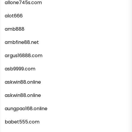
allone745s.com
alot666
amb888
ambfine88.net
argus16888.com
asb9999.com
askwin88.online
askwin88.online
aungpao168.online
babet555.com