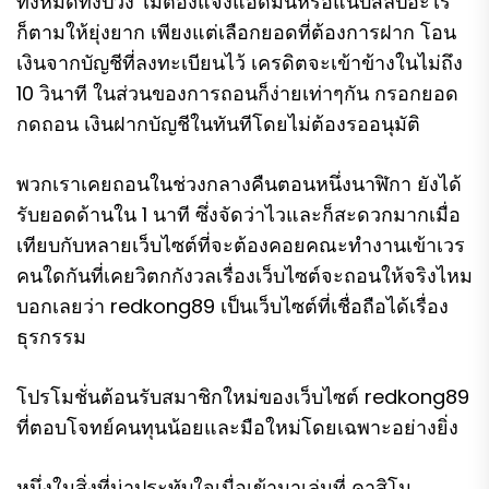
ทั้งหมดทั้งปวง ไม่ต้องแจ้งแอดมินหรือแนบสลิปอะไร
ก็ตามให้ยุ่งยาก เพียงแต่เลือกยอดที่ต้องการฝาก โอน
เงินจากบัญชีที่ลงทะเบียนไว้ เครดิตจะเข้าข้างในไม่ถึง
10 วินาที ในส่วนของการถอนก็ง่ายเท่าๆกัน กรอกยอด
กดถอน เงินฝากบัญชีในทันทีโดยไม่ต้องรออนุมัติ
พวกเราเคยถอนในช่วงกลางคืนตอนหนึ่งนาฬิกา ยังได้
รับยอดด้านใน 1 นาที ซึ่งจัดว่าไวและก็สะดวกมากเมื่อ
เทียบกับหลายเว็บไซต์ที่จะต้องคอยคณะทำงานเข้าเวร
คนใดกันที่เคยวิตกกังวลเรื่องเว็บไซต์จะถอนให้จริงไหม
บอกเลยว่า redkong89 เป็นเว็บไซต์ที่เชื่อถือได้เรื่อง
ธุรกรรม
โปรโมชั่นต้อนรับสมาชิกใหม่ของเว็บไซต์ redkong89
ที่ตอบโจทย์คนทุนน้อยและมือใหม่โดยเฉพาะอย่างยิ่ง
หนึ่งในสิ่งที่น่าประทับใจเมื่อเข้ามาเล่นที่ คาสิโน