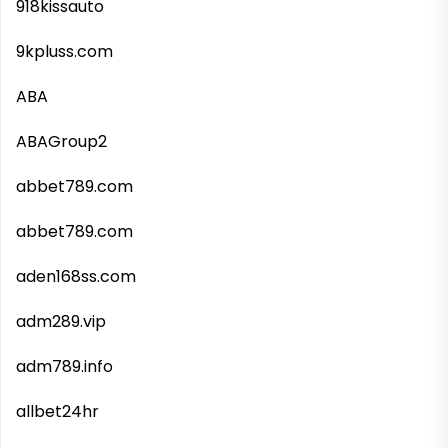
918kissauto
9kpluss.com
ABA
ABAGroup2
abbet789.com
abbet789.com
aden168ss.com
adm289.vip
adm789.info
allbet24hr