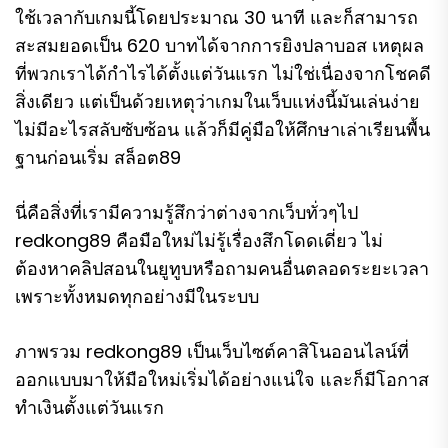
ใช้เวลากับเกมนี้โดยประมาณ 30 นาที และก็สามารถ
สะสมยอดเป็น 620 บาทได้จากการยิงปลาบอส เหตุผล
ที่พวกเราได้กำไรได้ตั้งแต่วันแรก ไม่ใช่เนื่องจากโชคดี
สิ่งเดียว แต่เป็นด้วยเหตุว่าเกมในเว็บแห่งนี้มันเล่นง่าย
ไม่มีอะไรสลับซับซ้อน แล้วก็มีคู่มือให้ศึกษาเล่าเรียนพื้น
ฐานก่อนเริ่ม สล็อต89
นี่คือสิ่งที่เรามีความรู้สึกว่าต่างจากเว็บทั่วๆไป
redkong89 คือมือใหม่ไม่รู้เรื่องสึกโดดเดี่ยว ไม่
ต้องหาคลิปสอนในยูทูบหรือถามคนอื่นตลอดระยะเวลา
เพราะทั้งหมดทุกอย่างมีในระบบ
ภาพรวม redkong89 เป็นเว็บไซต์คาสิโนออนไลน์ที่
ออกแบบมาให้มือใหม่เริ่มได้อย่างแน่ใจ และก็มีโอกาส
ทำเงินตั้งแต่วันแรก