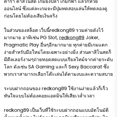
คาร่า คาสิโนสด เกมยิงปลา เกมกีฬา แล้วก็หวย
ออนไลน์ ซึ่งแต่ละเกมจะมีปุ่มทดสอบเล่นให้ทดลองดู
ก่อนโดยไม่ต้องเสียเงินจริง
ในส่วนของสล็อต เว็บนี้redkong89 รวมค่ายดังไว้
มากมาย อาทิเช่น PG Slot,
redkong89
Joker,
Pragmatic Play อื่นๆอีกมากมาย ทุกค่ายมีเกมแตก
ง่ายสำหรับมือใหม่โดยเฉพาะอย่างยิ่ง ส่วนคาสิโนสดก็
มีดีลเลอร์งามๆถ่ายทอดสดแบบเรียลไทม์จากค่ายระดับ
โลก ดังเช่น SA Gaming และก็ Sexy Baccarat ซึ่ง
พวกเราสามารถเลือกโต๊ะเล่นได้ตามงบและความสบาย
ระบบฝากถอนของ redkong89 ใช้งานง่ายแล้วก็เร็ว
ทันใจแบบไม่ต้องคอยแอดมินให้เสียเวล่ำเวลา
redkong89 เป็นเว็บที่ใช้ระบบฝากถอนแบบอัตโนมัติ