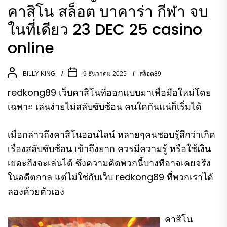
คาสิโน สล็อต บาคาร่า กีฬา จบ
ในที่เดียว 23 DEC 25 casino
online
BILLY KING
9 ธันวาคม 2025
สล็อต89
redkong89 เว็บคาสิโนที่ออกแบบมาเพื่อมือใหม่โดย
เฉพาะ เล่นง่ายไม่สลับซับซ้อน คนใดกันแน่ก็เริ่มได้
เมื่อกล่าวถึงคาสิโนออนไลน์ หลายๆคนชอบรู้สึกว่าเกิด
เรื่องสลับซับซ้อน เข้าถึงยาก ควรมีความรู้ หรือใช้เงิน
เยอะถึงจะเล่นได้ ซึ่งความคิดพวกนี้บางทีอาจเคยจริง
ในอดีตกาล แต่ไม่ใช่กับเว็บ
redkong89
ที่พวกเราได้
ลองด้วยตัวเอง
คาสิโน