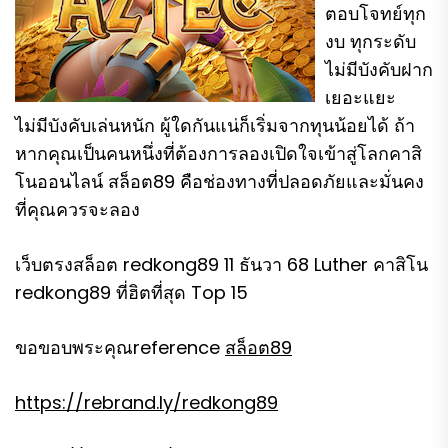
ตอบโจทย์ทุก
งบ ทุกระดับ
ไม่มีบังคับฝาก
เยอะแยะ
ไม่มีบังคับเล่นหนัก ผู้ใดกันแน่ก็เริ่มจากทุนน้อยได้ ถ้า
หากคุณเป็นคนหนึ่งที่ต้องการลองเปิดใจเข้าสู่โลกคาสิ
โนออนไลน์ สล็อต89 คือช่องทางที่ปลอดภัยและมั่นคง
ที่คุณควรจะลอง
เว็บตรงสล็อต redkong89 11 ธันวา 68 Luther คาสิโน
redkong89 ที่ฮิตที่สุด Top 15
ขอขอบพระคุณreference
สล็อต89
https://rebrand.ly/redkong89