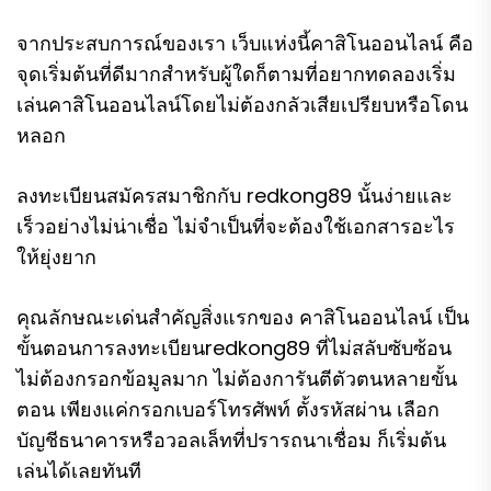
จากประสบการณ์ของเรา เว็บแห่งนี้คาสิโนออนไลน์ คือ
จุดเริ่มต้นที่ดีมากสำหรับผู้ใดก็ตามที่อยากทดลองเริ่ม
เล่นคาสิโนออนไลน์โดยไม่ต้องกลัวเสียเปรียบหรือโดน
หลอก
ลงทะเบียนสมัครสมาชิกกับ redkong89 นั้นง่ายและ
เร็วอย่างไม่น่าเชื่อ ไม่จำเป็นที่จะต้องใช้เอกสารอะไร
ให้ยุ่งยาก
คุณลักษณะเด่นสำคัญสิ่งแรกของ คาสิโนออนไลน์ เป็น
ขั้นตอนการลงทะเบียนredkong89 ที่ไม่สลับซับซ้อน
ไม่ต้องกรอกข้อมูลมาก ไม่ต้องการันตีตัวตนหลายขั้น
ตอน เพียงแค่กรอกเบอร์โทรศัพท์ ตั้งรหัสผ่าน เลือก
บัญชีธนาคารหรือวอลเล็ทที่ปรารถนาเชื่อม ก็เริ่มต้น
เล่นได้เลยทันที