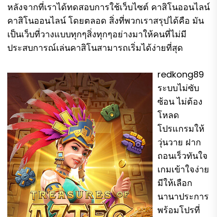
หลังจากที่เราได้ทดสอบการใช้เว็บไซต์ คาสิโนออนไลน์
คาสิโนออนไลน์ โดยตลอด สิ่งที่พวกเราสรุปได้คือ มัน
เป็นเว็บที่วางแบบทุกๆสิ่งทุกๆอย่างมาให้คนที่ไม่มี
ประสบการณ์เล่นคาสิโนสามารถเริ่มได้ง่ายที่สุด
redkong89
ระบบไม่ซับ
ซ้อน ไม่ต้อง
โหลด
โปรแกรมให้
วุ่นวาย ฝาก
ถอนเร็วทันใจ
เกมเข้าใจง่าย
มีให้เลือก
นานาประการ
พร้อมโปรที่