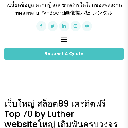
เปลี่ยนข้อมูล ความรู้ และข่าวสารในโลกของพลังงาน
ทดแทนกับ PV-Board画像掲示板 レンタル
Request A Quote
เว็บใหญ่ สล็อต89 เครดิตฟรี
Top 70 by Luther
websiteใหญ่ เดิมพันครบวงจร