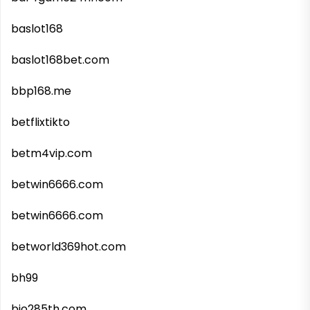
baslot168
baslot168bet.com
bbp168.me
betflixtikto
betm4vip.com
betwin6666.com
betwin6666.com
betworld369hot.com
bh99
bio285th.com