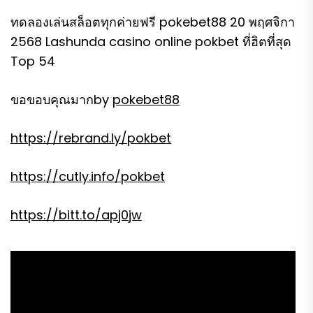
ทดลองเล่นสล็อตทุกค่ายฟรี pokebet88 20 พฤศจิกา
2568 Lashunda casino online pokbet ที่ฮิตที่สุด
Top 54
ขอขอบคุณมากby
pokebet88
https://rebrand.ly/pokbet
https://cutly.info/pokbet
https://bitt.to/apj0jw