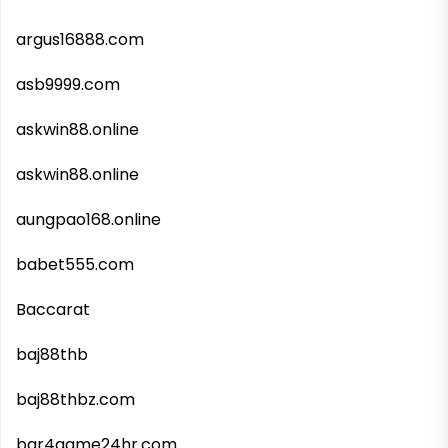
argus16888.com
asb9999.com
askwin88.online
askwin88.online
aungpao168.online
babet555.com
Baccarat
baj88thb
baj88thbz.com
bar4game24hr.com