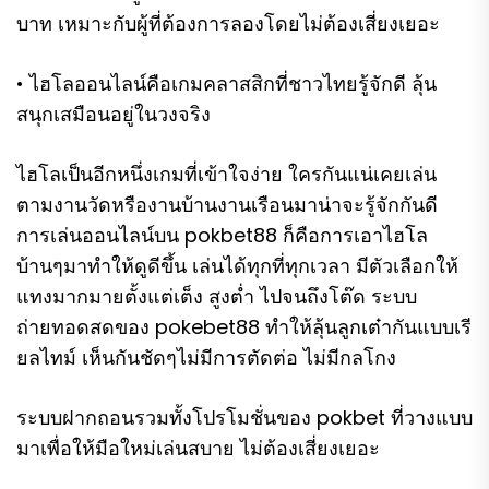
บาท เหมาะกับผู้ที่ต้องการลองโดยไม่ต้องเสี่ยงเยอะ
• ไฮโลออนไลน์คือเกมคลาสสิกที่ชาวไทยรู้จักดี ลุ้น
สนุกเสมือนอยู่ในวงจริง
ไฮโลเป็นอีกหนึ่งเกมที่เข้าใจง่าย ใครกันแน่เคยเล่น
ตามงานวัดหรืองานบ้านงานเรือนมาน่าจะรู้จักกันดี
การเล่นออนไลน์บน pokbet88 ก็คือการเอาไฮโล
บ้านๆมาทำให้ดูดีขึ้น เล่นได้ทุกที่ทุกเวลา มีตัวเลือกให้
แทงมากมายตั้งแต่เต็ง สูงต่ำ ไปจนถึงโต๊ด ระบบ
ถ่ายทอดสดของ pokebet88 ทำให้ลุ้นลูกเต๋ากันแบบเรี
ยลไทม์ เห็นกันชัดๆไม่มีการตัดต่อ ไม่มีกลโกง
ระบบฝากถอนรวมทั้งโปรโมชั่นของ pokbet ที่วางแบบ
มาเพื่อให้มือใหม่เล่นสบาย ไม่ต้องเสี่ยงเยอะ