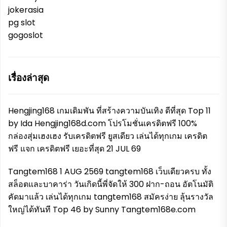
jokerasia
pg slot
gogoslot
เรื่องล่าสุด
Hengjing168 เกมเดิมพัน ที่สร้างความบันเทิง ดีที่สุด Top 11
by Ida Hengjing168d.com โปรโมชั่นเครดิตฟรี 100%
กล่องสุ่มเฮงเฮง รับเครดิตฟรี ยูสเดียว เล่นได้ทุกเกม เครดิต
ฟรี แจก เครดิตฟรี เยอะที่สุด 21 JUL 69
Tangtem168 1 AUG 2569 tangtem168 เว็บเดียวครบ ทั้ง
สล็อตและบาคาร่า วันเกิดนี้พี่จัดให้ 300 ฝาก-ถอน อัตโนมัติ
คัดมาแล้ว เล่นได้ทุกเกม tangtem168 สมัครง่าย ลุ้นรางวัล
ใหญ่ได้ทันที Top 46 by Sunny Tangtem168e.com