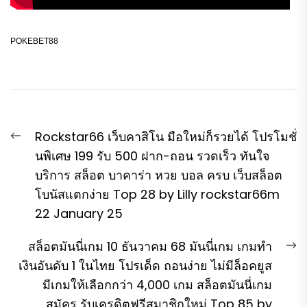
POKEBET88
แนะแนว
Previous
Rockstar66 เว็บคาสิโน มือใหม่ก็รวยได้ โปรโมชั่
เรื่อง
post:
นพิเศษ 199 รับ 500 ฝาก-ถอน รวดเร็ว ทันใจ
บริการ สล็อต บาคาร่า หวย บอล ครบ เว็บสล็อต
โบนัสแตกง่าย Top 28 by Lilly rockstar66m
22 January 25
N
สล็อตมันนี่เกม 10 ธันวาคม 68 มันนี่เกม เกมทำ
p
เงินอันดับ 1 ในไทย โปรเด็ด ถอนง่าย ไม่มีล็อคยูส
มีเกมให้เลือกกว่า 4,000 เกม สล็อตมันนี่เกม
สมัคร รับเครดิตฟรีสมาชิกใหม่ Top 85 by