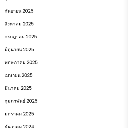
กันยายน 2025
สิงหาคม 2025
กรกฎาคม 2025
มิถุนายน 2025
พฤษภาคม 2025
เมษายน 2025
มีนาคม 2025
กุมภาพันธ์ 2025
มกราคม 2025
ธันวาคม 2024