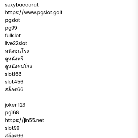
sexybaccarat
https://www.pgslot.golf
pgslot
pg99
fullslot
live22slot
หนังชนโรง
ดูหนังฟรี
ดูหนังชนโรง
slot168
slot456
สล็อต66
joker 123
pg168
https://jin55.net
slot99
สล็อต66