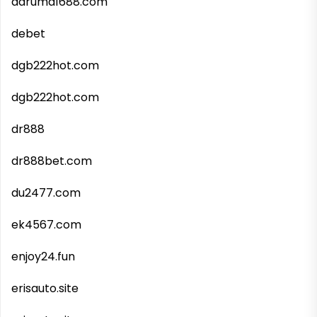
daruma1688.com
debet
dgb222hot.com
dgb222hot.com
dr888
dr888bet.com
du2477.com
ek4567.com
enjoy24.fun
erisauto.site