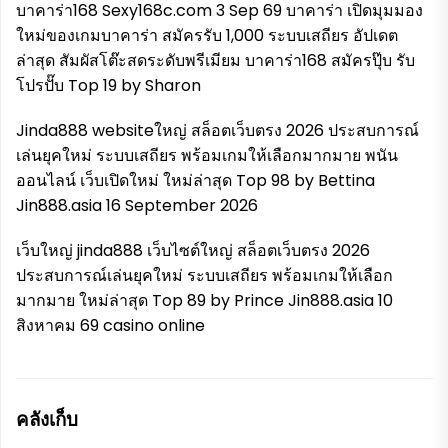
บาคาร่า168 Sexy168c.com 3 Sep 69 บาคาร่า เปิดมุมมอง
ใหม่ของเกมบาคาร่า สมัครรับ 1,000 ระบบเสถียร อัปเดต
ล่าสุด สัมผัสโต๊ะสดระดับพรีเมียม บาคาร่า168 สมัครปุ๊บ รับ
โปรปั๊บ Top 19 by Sharon
Jinda888 websiteใหญ่ สล็อตเว็บตรง 2026 ประสบการณ์
เล่นยุคใหม่ ระบบเสถียร พร้อมเกมให้เลือกมากมาย พนัน
ออนไลน์ เว็บเปิดใหม่ ใหม่ล่าสุด Top 98 by Bettina
Jin888.asia 16 September 2026
เว็บใหญ่ jinda888 เว็บไซต์ใหญ่ สล็อตเว็บตรง 2026
ประสบการณ์เล่นยุคใหม่ ระบบเสถียร พร้อมเกมให้เลือก
มากมาย ใหม่ล่าสุด Top 89 by Prince Jin888.asia 10
สิงหาคม 69 casino online
คลังเก็บ