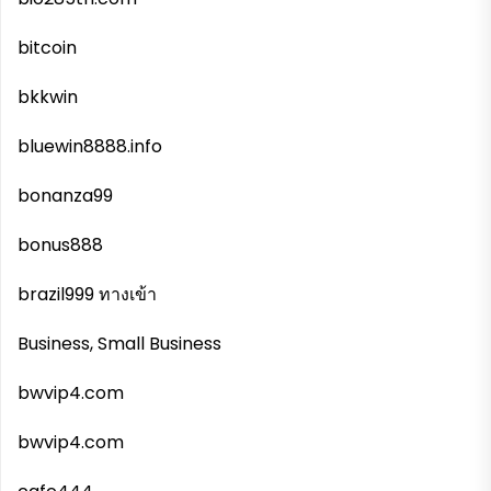
bitcoin
bkkwin
bluewin8888.info
bonanza99
bonus888
brazil999 ทางเข้า
Business, Small Business
bwvip4.com
bwvip4.com