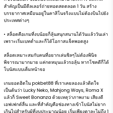
สำคัญเป็นมีดีลเลอร์ถ่ายทอดสดตลอด 1 วัน สร้าง
บรรยากาศเหมือนอยู่ในคาสิโนจริงแบบไม่ต้องบินไปยัง
ประเทศต่างๆ
• สล็อตคือเกมที่งบน้อยก็ลุ้นสนุกสนานได้วันแล้ววันเล่า
เพราะเริ่มเบทต่ำและก็ได้โอกาสแจ็คพอตสูง
สล็อตเหมาะสมกับคนที่อยากเล่นชิลๆไม่ต้องพินิจ
พิจารณามากมาย แค่กดหมุนแล้วรอลุ้น หากโชคดีก็ได้
โบนัสแบบเต็มหน้าจอ
เกมยอดฮิตใน pokbet88 ที่เราเคยลองแล้วติดใจ
เป็นต้นว่า Lucky Neko, Mahjong Ways, Roma X
แล้วก็ Sweet Bonanza ด้วยเหตุว่าภาพงาม เสียงดี
เอฟเฟกต์ลื่น และที่สำคัญคือช่องทางเข้าโบนัสไม่ยาก
เกินไปสำหรับผู้ที่งบประมาณน้อย เริ่มเพียงตาละไม่ถึง 1