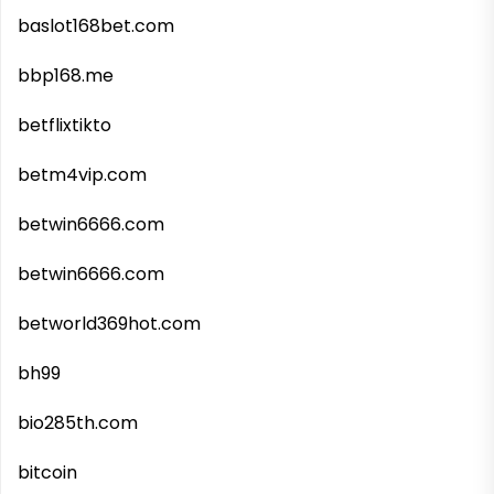
baslot168bet.com
bbp168.me
betflixtikto
betm4vip.com
betwin6666.com
betwin6666.com
betworld369hot.com
bh99
bio285th.com
bitcoin