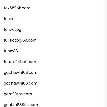
fox689ok.com
fullslot
fullslotpg
fullslotpg168.com
funny18
future24bet.com
gachawin168.com
gachawin168.com
gem99ths.com
goatza888fin.com