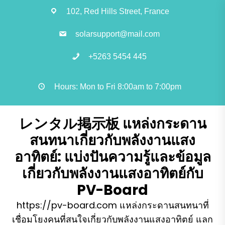
Skip
102, Red Hills Street, France
to
the
solarsupport@mail.com
content
+5263 5454 445
Hours: Mon to Fri 8:00am to 7:00pm
レンタル掲示板 แหล่งกระดาน
สนทนาเกี่ยวกับพลังงานแสง
อาทิตย์: แบ่งปันความรู้และข้อมูล
เกี่ยวกับพลังงานแสงอาทิตย์กับ
PV-Board
https://pv-board.com แหล่งกระดานสนทนาที่
เชื่อมโยงคนที่สนใจเกี่ยวกับพลังงานแสงอาทิตย์ แลก