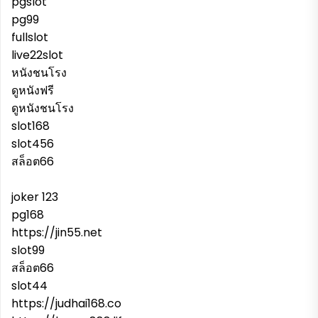
pgslot
pg99
fullslot
live22slot
หนังชนโรง
ดูหนังฟรี
ดูหนังชนโรง
slot168
slot456
สล็อต66
joker 123
pg168
https://jin55.net
slot99
สล็อต66
slot44
https://judhai168.co