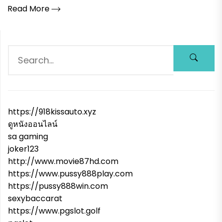
Read More
https://918kissauto.xyz
ดูหนังออนไลน์
sa gaming
joker123
http://www.movie87hd.com
https://www.pussy888play.com
https://pussy888win.com
sexybaccarat
https://www.pgslot.golf