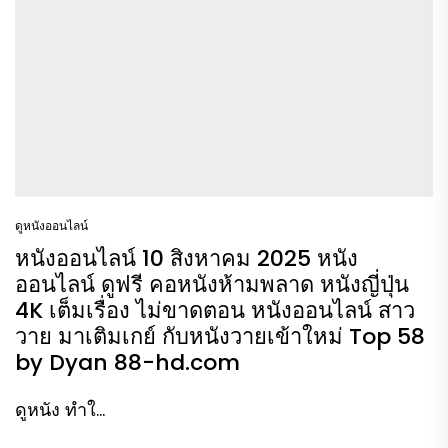
ดูหนังออนไลน์
หนังออนไลน์ 10 สิงหาคม 2025 หนัง
ออนไลน์ ดูฟรี คอหนังห้ามพลาด หนังญี่ปุ่น
4K เต็มเรื่อง ไม่ขาดตอน หนังออนไลน์ สาว
วาย มาเติมเกย์ กับหนังวายเข้าใหม่ Top 58
by Dyan 88-hd.com
ดูหนัง ทำใ...