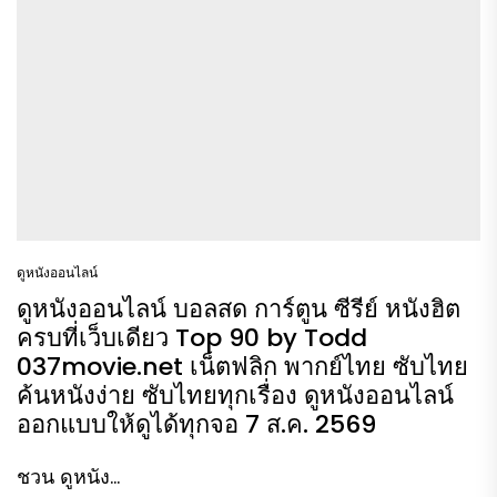
ดูหนังออนไลน์
ดูหนังออนไลน์ บอลสด การ์ตูน ซีรีย์ หนังฮิต
ครบที่เว็บเดียว Top 90 by Todd
037movie.net เน็ตฟลิก พากย์ไทย ซับไทย
ค้นหนังง่าย ซับไทยทุกเรื่อง ดูหนังออนไลน์
ออกแบบให้ดูได้ทุกจอ 7 ส.ค. 2569
ชวน ดูหนัง...