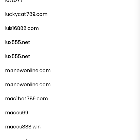
lotto77
luckycat789.com
luis16888.com
lux555.net
lux555.net
m4newonline.com
m4newonline.com
mac1bet789.com
macau69
macau888.win