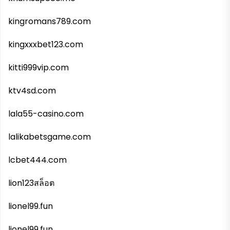
kingromans789.com
kingxxxbet123.com
kitti999vip.com
ktv4sd.com
lala55-casino.com
lalikabetsgame.com
lcbet444.com
lion123สล็อต
lionel99.fun
lionel99.fun