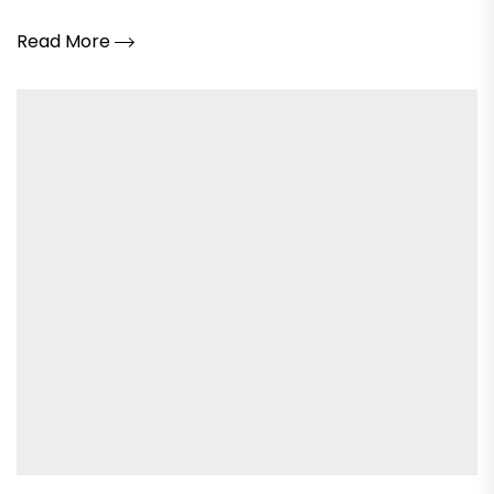
Read More