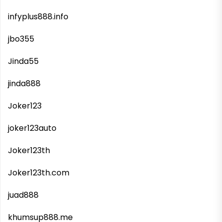
infyplus888.info
jbo355
Jinda55
jinda888
Joker123
joker123auto
Joker123th
Joker123th.com
juad888
khumsup888.me