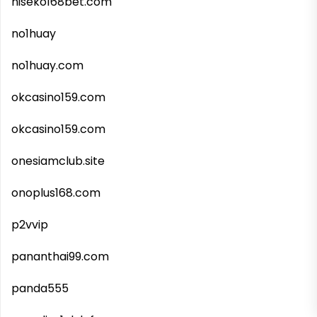
niseko168bet.com
no1huay
no1huay.com
okcasino159.com
okcasino159.com
onesiamclub.site
onoplus168.com
p2vvip
pananthai99.com
panda555