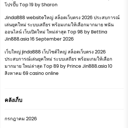
โปรปั๊บ Top 19 by Sharon
Jinda888 websiteใหญ่ สล็อตเว็บตรง 2026 ประสบการณ์
เล่นยุคใหม่ ระบบเสถียร พร้อมเกมให้เลือกมากมาย พนัน
ออนไลน์ เว็บเปิดใหม่ ใหม่ล่าสุด Top 98 by Bettina
Jin888.asia 16 September 2026
เว็บใหญ่ jinda888 เว็บไซต์ใหญ่ สล็อตเว็บตรง 2026
ประสบการณ์เล่นยุคใหม่ ระบบเสถียร พร้อมเกมให้เลือก
มากมาย ใหม่ล่าสุด Top 89 by Prince Jin888.asia 10
สิงหาคม 69 casino online
คลังเก็บ
กรกฎาคม 2026