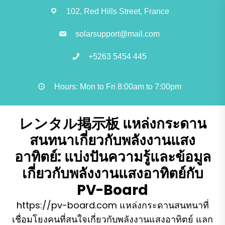
Skip
102, Red Hills Street, France
to
the
solarsupport@mail.com
content
+5263 5454 445
Hours: Mon to Fri 8:00am to 7:00pm
レンタル掲示板 แหล่งกระดาน
สนทนาเกี่ยวกับพลังงานแสง
อาทิตย์: แบ่งปันความรู้และข้อมูล
เกี่ยวกับพลังงานแสงอาทิตย์กับ
PV-Board
https://pv-board.com แหล่งกระดานสนทนาที่
เชื่อมโยงคนที่สนใจเกี่ยวกับพลังงานแสงอาทิตย์ แลก