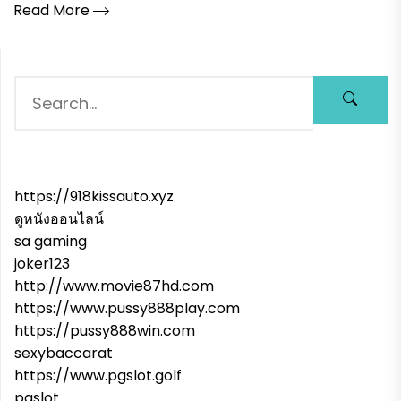
Read More
https://918kissauto.xyz
ดูหนังออนไลน์
sa gaming
joker123
http://www.movie87hd.com
https://www.pussy888play.com
https://pussy888win.com
sexybaccarat
https://www.pgslot.golf
pgslot