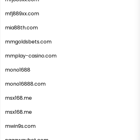
mfj889xx.com
mia88th.com
mmgoldsbets.com
mmplay-casino.com
mono1688
mono16888.com
msx168.me
msx168.me
mwin9s.com