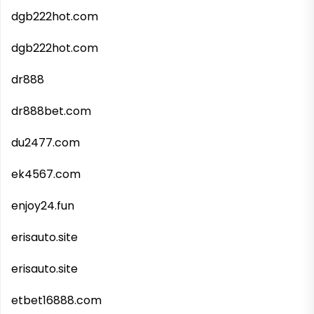
dgb222hot.com
dgb222hot.com
dr888
dr888bet.com
du2477.com
ek4567.com
enjoy24.fun
erisauto.site
erisauto.site
etbet16888.com