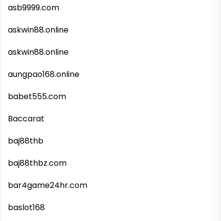
asb9999.com
askwin88.online
askwin88.online
aungpao168.online
babet555.com
Baccarat
baj88thb
baj88thbz.com
bar4game24hr.com
baslot168