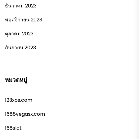
ธันวาคม 2023
พฤศจิกายน 2023
ตุลาคม 2023
กันยายน 2023
หมวดหมู่
123xos.com
1688vegasx.com
168slot