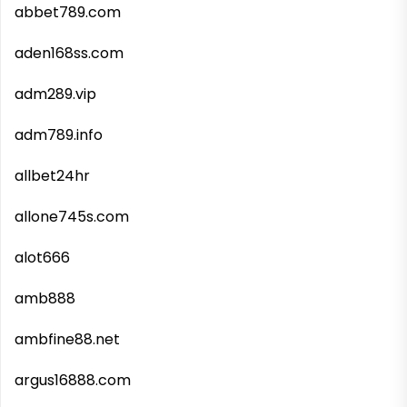
abbet789.com
aden168ss.com
adm289.vip
adm789.info
allbet24hr
allone745s.com
alot666
amb888
ambfine88.net
argus16888.com