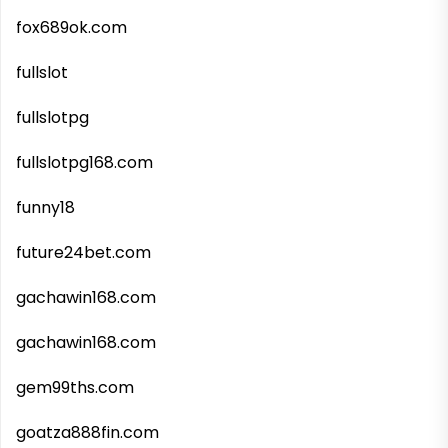
fox689ok.com
fullslot
fullslotpg
fullslotpg168.com
funny18
future24bet.com
gachawin168.com
gachawin168.com
gem99ths.com
goatza888fin.com