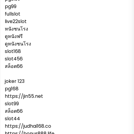
pg99
fullslot
live22slot
หนังชนโรง
ดูหนังฟรี
ดูหนังชนโรง
slot168
slot456
สล็อต66
joker 123
pg168
https://jin55.net
slot99
สล็อต66
slot44
https://judhai168.co
https://bonus888.life