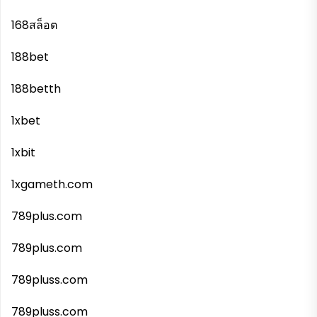
168สล็อต
188bet
188betth
1xbet
1xbit
1xgameth.com
789plus.com
789plus.com
789pluss.com
789pluss.com