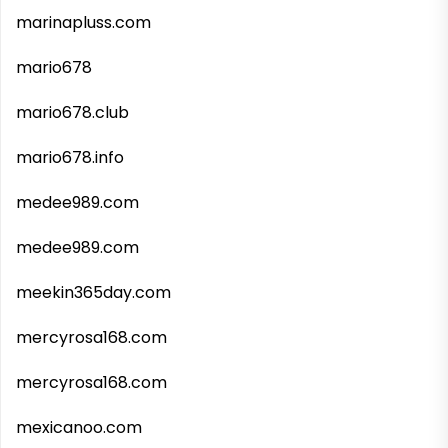
marinapluss.com
mario678
mario678.club
mario678.info
medee989.com
medee989.com
meekin365day.com
mercyrosa168.com
mercyrosa168.com
mexicanoo.com