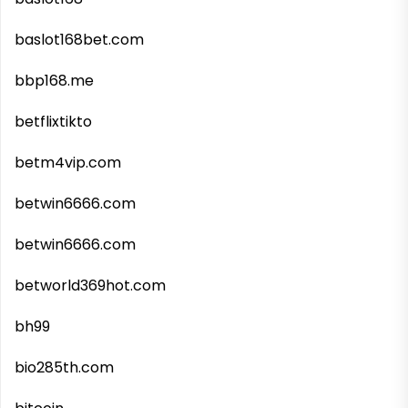
baslot168bet.com
bbp168.me
betflixtikto
betm4vip.com
betwin6666.com
betwin6666.com
betworld369hot.com
bh99
bio285th.com