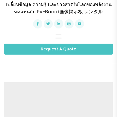
เปลี่ยนข้อมูล ความรู้ และข่าวสารในโลกของพลังงาน
ทดแทนกับ PV-Board画像掲示板 レンタル
Request A Quote