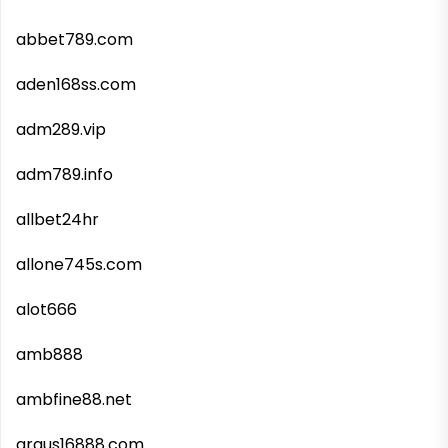
abbet789.com
aden168ss.com
adm289.vip
adm789.info
allbet24hr
allone745s.com
alot666
amb888
ambfine88.net
argus16888.com