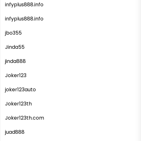
infyplus888.info
infyplus888.info
jbo355
Jinda55
jinda888
Joker123
joker123auto
Joker123th
Joker123th.com
juad888