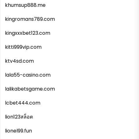
khumsup888.me
kingromans789.com
kingxxxbet123.com
kitti999vip.com
ktv4sd.com
lala55-casino.com
lalikabetsgame.com
lcbet444.com
lion123สล็อต
lionel99.fun