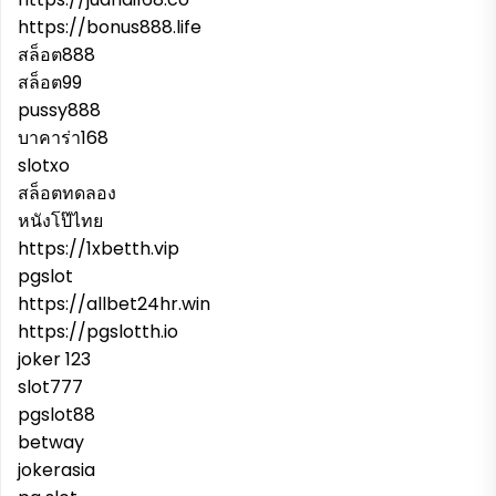
https://bonus888.life
สล็อต888
สล็อต99
pussy888
บาคาร่า168
slotxo
สล็อตทดลอง
หนังโป๊ไทย
https://1xbetth.vip
pgslot
https://allbet24hr.win
https://pgslotth.io
joker 123
slot777
pgslot88
betway
jokerasia