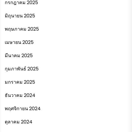
กรกฎาคม 2025
มิถุนายน 2025
พฤษภาคม 2025
เมษายน 2025
มีนาคม 2025
กุมภาพันธ์ 2025
มกราคม 2025
ธันวาคม 2024
พฤศจิกายน 2024
ตุลาคม 2024