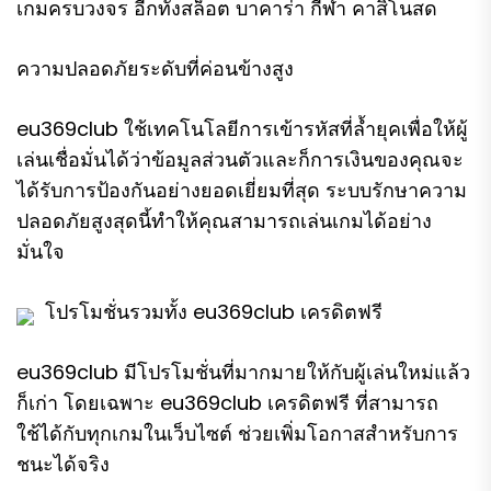
เกมครบวงจร อีกทั้งสล็อต บาคาร่า กีฬา คาสิโนสด
ความปลอดภัยระดับที่ค่อนข้างสูง
eu369club ใช้เทคโนโลยีการเข้ารหัสที่ล้ำยุคเพื่อให้ผู้
เล่นเชื่อมั่นได้ว่าข้อมูลส่วนตัวและก็การเงินของคุณจะ
ได้รับการป้องกันอย่างยอดเยี่ยมที่สุด ระบบรักษาความ
ปลอดภัยสูงสุดนี้ทำให้คุณสามารถเล่นเกมได้อย่าง
มั่นใจ
โปรโมชั่นรวมทั้ง eu369club เครดิตฟรี
eu369club มีโปรโมชั่นที่มากมายให้กับผู้เล่นใหม่แล้ว
ก็เก่า โดยเฉพาะ eu369club เครดิตฟรี ที่สามารถ
ใช้ได้กับทุกเกมในเว็บไซต์ ช่วยเพิ่มโอกาสสำหรับการ
ชนะได้จริง