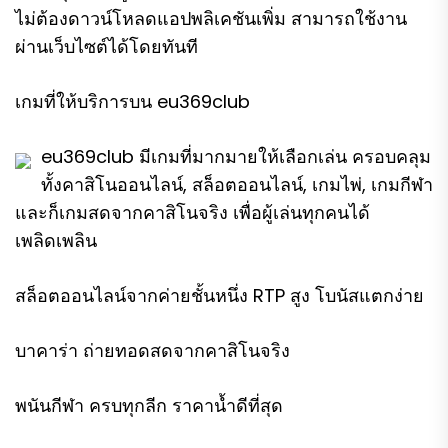
ไม่ต้องดาวน์โหลดแอปพลิเคชันเพิ่ม สามารถใช้งาน
ผ่านเว็บไซต์ได้โดยทันที
เกมที่ให้บริการบน eu369club
eu369club มีเกมที่มากมายให้เลือกเล่น ครอบคลุม
ทั้งคาสิโนออนไลน์, สล็อตออนไลน์, เกมไพ่, เกมกีฬา
และก็เกมสดจากคาสิโนจริง เพื่อผู้เล่นทุกคนได้
เพลิดเพลิน
สล็อตออนไลน์จากค่ายชั้นหนึ่ง RTP สูง โบนัสแตกง่าย
บาคาร่า ถ่ายทอดสดจากคาสิโนจริง
พนันกีฬา ครบทุกลีก ราคาน้ำดีที่สุด