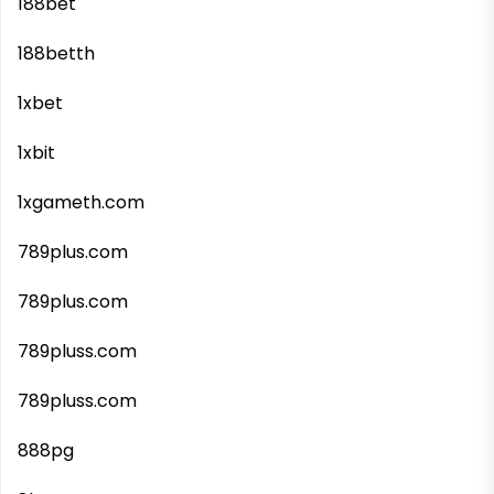
188bet
188betth
1xbet
1xbit
1xgameth.com
789plus.com
789plus.com
789pluss.com
789pluss.com
888pg