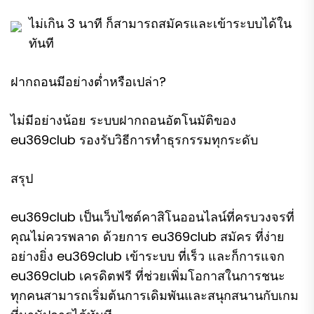
ไม่เกิน 3 นาที ก็สามารถสมัครและเข้าระบบได้ใน
ทันที
ฝากถอนมีอย่างต่ำหรือเปล่า?
ไม่มีอย่างน้อย ระบบฝากถอนอัตโนมัติของ
eu369club รองรับวิธีการทำธุรกรรมทุกระดับ
สรุป
eu369club เป็นเว็บไซต์คาสิโนออนไลน์ที่ครบวงจรที่
คุณไม่ควรพลาด ด้วยการ eu369club สมัคร ที่ง่าย
อย่างยิ่ง eu369club เข้าระบบ ที่เร็ว และก็การแจก
eu369club เครดิตฟรี ที่ช่วยเพิ่มโอกาสในการชนะ
ทุกคนสามารถเริ่มต้นการเดิมพันและสนุกสนานกับเกม