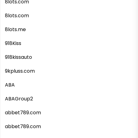
8lots.com
8lots.com
8lots.me
918Kiss
918kissauto
9kpluss.com
ABA
ABAGroup2
abbet789.com
abbet789.com