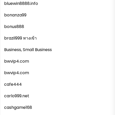
bluewin8888.info
bonanza99
bonus888
brazil999 ทางเข้า
Business, Small Business
bwvip4.com
bwvip4.com
cafe444
carlo999.net
cashgame168