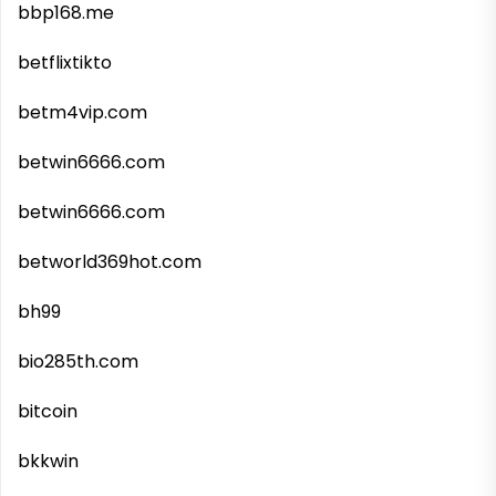
bbp168.me
betflixtikto
betm4vip.com
betwin6666.com
betwin6666.com
betworld369hot.com
bh99
bio285th.com
bitcoin
bkkwin