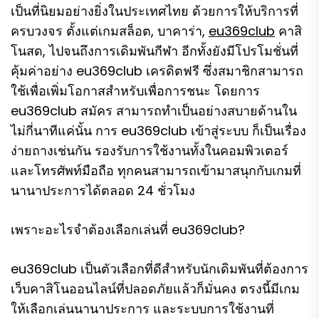
เป็นที่นิยมอย่างยิ่งในประเทศไทย ด้วยการให้บริการที่
ครบวงจร ตั้งแต่เกมสล็อต, บาคาร่า,
eu369club
คาสิ
โนสด, ไปจนถึงการเดิมพันกีฬา อีกทั้งยังมีโปรโมชั่นที่
คุ้มค่าอย่าง eu369club เครดิตฟรี ซึ่งสมาชิกสามารถ
ใช้เพื่อเพิ่มโอกาสสำหรับเพื่อการชนะ โดยการ
eu369club สมัคร สามารถทำเป็นอย่างสบายด้านใน
ไม่กี่นาทีแค่นั้น การ eu369club เข้าสู่ระบบ ก็เป็นเรื่อง
ง่ายถางเช่นกัน รองรับการใช้งานทั้งในคอมพิวเตอร์
และโทรศัพท์มือถือ ทุกคนสามารถเข้ามาสนุกกับเกมที่
นานาประการได้ตลอด 24 ชั่วโมง
เพราะอะไรจำต้องเลือกเล่นที่ eu369club?
eu369club เป็นตัวเลือกที่ดีสำหรับนักเดิมพันที่ต้องการ
เว็บคาสิโนออนไลน์ที่ปลอดภัยแล้วก็มั่นคง ตรงนี้มีเกม
ให้เลือกเล่นนานาประการ และระบบการใช้งานที่