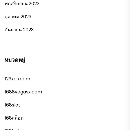
พฤศจิกายน 2023
ตุลาคม 2023
กันยายน 2023
หมวดหมู่
123xos.com
1688vegasx.com
168slot
168สล็อต