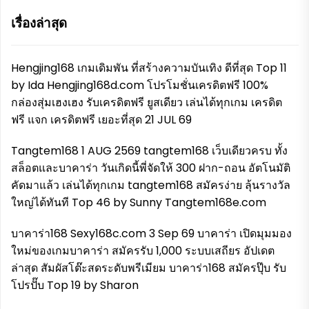
เรื่องล่าสุด
Hengjing168 เกมเดิมพัน ที่สร้างความบันเทิง ดีที่สุด Top 11
by Ida Hengjing168d.com โปรโมชั่นเครดิตฟรี 100%
กล่องสุ่มเฮงเฮง รับเครดิตฟรี ยูสเดียว เล่นได้ทุกเกม เครดิต
ฟรี แจก เครดิตฟรี เยอะที่สุด 21 JUL 69
Tangtem168 1 AUG 2569 tangtem168 เว็บเดียวครบ ทั้ง
สล็อตและบาคาร่า วันเกิดนี้พี่จัดให้ 300 ฝาก-ถอน อัตโนมัติ
คัดมาแล้ว เล่นได้ทุกเกม tangtem168 สมัครง่าย ลุ้นรางวัล
ใหญ่ได้ทันที Top 46 by Sunny Tangtem168e.com
บาคาร่า168 Sexy168c.com 3 Sep 69 บาคาร่า เปิดมุมมอง
ใหม่ของเกมบาคาร่า สมัครรับ 1,000 ระบบเสถียร อัปเดต
ล่าสุด สัมผัสโต๊ะสดระดับพรีเมียม บาคาร่า168 สมัครปุ๊บ รับ
โปรปั๊บ Top 19 by Sharon