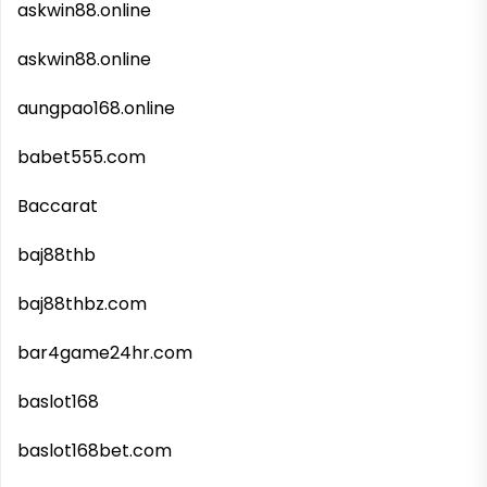
askwin88.online
askwin88.online
aungpao168.online
babet555.com
Baccarat
baj88thb
baj88thbz.com
bar4game24hr.com
baslot168
baslot168bet.com