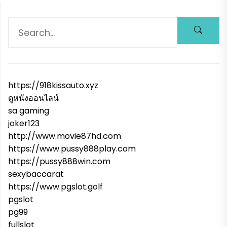
https://918kissauto.xyz
ดูหนังออนไลน์
sa gaming
joker123
http://www.movie87hd.com
https://www.pussy888play.com
https://pussy888win.com
sexybaccarat
https://www.pgslot.golf
pgslot
pg99
fullslot