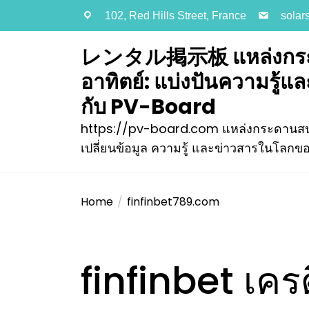
Skip
102, Red Hills Street, France
solar
to
the
レンタル掲示板 แหล่งกระดา
content
อาทิตย์: แบ่งปันความรู้แ
กับ PV-Board
https://pv-board.com แหล่งกระดานสนทนา
เปลี่ยนข้อมูล ความรู้ และข่าวสาร
Home
finfinbet789.com
finfinbet เคร