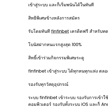
เข้าสู่ระบบ และก็เริ่มพนันได้ในทันที
สิทธิพิเศษข้างหลังการสมัคร
รับโดยทันที
finfinbet
เครดิตฟรี สำหรับทด
โบนัสฝากหนแรกสูงสุด 100%
สิทธิ์เข้าร่วมกิจกรรมพิเศษระดู
finfinbet เข้าสู่ระบบ ได้ทุกหนทุกแห่ง ตล
รองรับทุกวัสดุอุปกรณ์
ระบบ finfinbet เข้าระบบ รองรับการเข้าใช้ง
คอมพิวเตอร์ รองรับทั้งระบบ iOS และก็ A