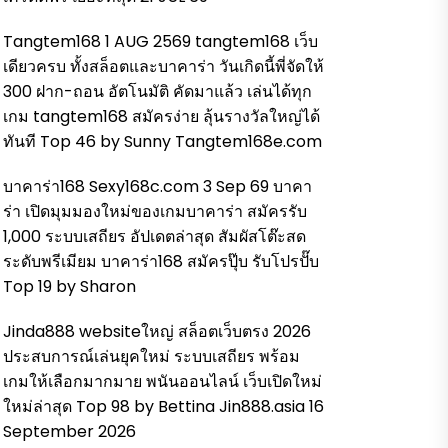
Tangtem168 1 AUG 2569 tangtem168 เว็บ
เดียวครบ ทั้งสล็อตและบาคาร่า วันเกิดนี้พี่จัดให้
300 ฝาก-ถอน อัตโนมัติ คัดมาแล้ว เล่นได้ทุก
เกม tangtem168 สมัครง่าย ลุ้นรางวัลใหญ่ได้
ทันที Top 46 by Sunny Tangtem168e.com
บาคาร่า168 Sexy168c.com 3 Sep 69 บาคา
ร่า เปิดมุมมองใหม่ของเกมบาคาร่า สมัครรับ
1,000 ระบบเสถียร อัปเดตล่าสุด สัมผัสโต๊ะสด
ระดับพรีเมียม บาคาร่า168 สมัครปุ๊บ รับโปรปั๊บ
Top 19 by Sharon
Jinda888 websiteใหญ่ สล็อตเว็บตรง 2026
ประสบการณ์เล่นยุคใหม่ ระบบเสถียร พร้อม
เกมให้เลือกมากมาย พนันออนไลน์ เว็บเปิดใหม่
ใหม่ล่าสุด Top 98 by Bettina Jin888.asia 16
September 2026