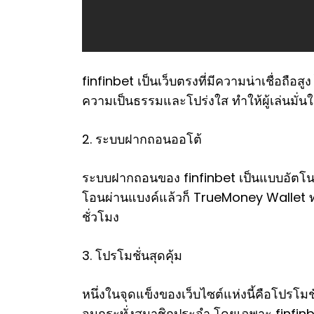
finfinbet เป็นเว็บตรงที่มีความน่าเชื่อถือ
ความเป็นธรรมและโปร่งใส ทำให้ผู้เล่นมั่น
2. ระบบฝากถอนออโต้
ระบบฝากถอนของ finfinbet เป็นแบบอัตโนมัต
โอนผ่านแบงค์แล้วก็ TrueMoney Wallet
ชั่วโมง
3. โปรโมชั่นสุดคุ้ม
หนึ่งในจุดแข็งของเว็บไซต์แห่งนี้คือโปรโมชั
จนกระทั่งสมาชิกประจำ โดยเฉพาะ finfinbe