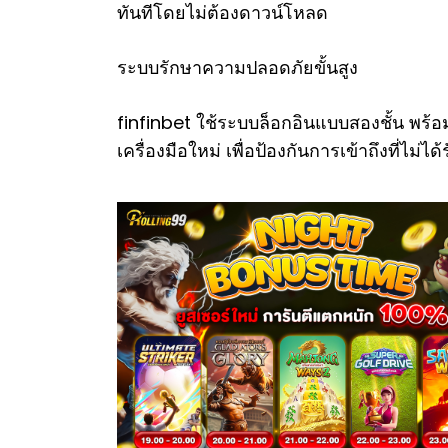
ทันทีโดยไม่ต้องดาวน์โหลด
ระบบรักษาความปลอดภัยขั้นสูง
finfinbet ใช้ระบบล็อกอินแบบสองชั้น พร้อมแ
เครื่องมือใหม่ เพื่อป้องกันการเข้าถึงที่ไม่ไ