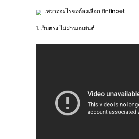
เพราะอะไรจะต้องเลือก finfinbet
1. เว็บตรง ไม่ผ่านเอเย่นต์