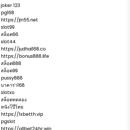
joker 123
pg168
https://jin55.net
slot99
สล็อต66
slot44
https://judhai168.co
https://bonus888.life
สล็อต888
สล็อต99
pussy888
บาคาร่า168
slotxo
สล็อตทดลอง
หนังโป๊ไทย
https://1xbetth.vip
pgslot
https://allbet24hr.win