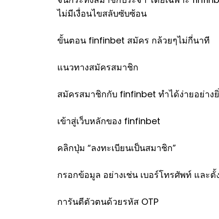
ไม่มีเงื่อนไขสลับซับซ้อน
ขั้นตอน finfinbet สมัคร กล้วยๆไม่กี่นาที
แนวทางสมัครสมาชิก
สมัครสมาชิกกับ finfinbet ทำได้ง่ายอย่างยิ
เข้าสู่เว็บหลักของ finfinbet
คลิกปุ่ม “ลงทะเบียนเป็นสมาชิก”
กรอกข้อมูล อย่างเช่น เบอร์โทรศัพท์ และตั้
การันตีตัวตนด้วยรหัส OTP