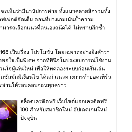
ก จะเห็นว่ามีนานัปการค่าย ทั้งแนวคลาสสิกรวมทั้ง
ฟเฟกต์จัดเต็ม ตอนที่บางเกมเน้นย้ำความ
่นสามารถเลือกแนวที่ตนเองถนัดได้ ไม่ทราบสึกซ้ำ
y168 เป็นเรื่อง โปรโมชั่น โดยเฉพาะอย่างยิ่งคำว่า
ึงพอใจเป็นพิเศษ จากที่พินิจในประสบการณ์ใช้งาน
ยวนใจผู้เล่นใหม่ เพื่อให้ทดลองระบบก่อนเริ่มเล่น
มชันมักมีเงื่อนไข ได้แก่ แนวทางการทำยอดเทิร์น
รจะอ่านให้รอบคอบก่อนทุกคราว
สล็อตเครดิตฟรี เว็บไซต์แจกเครดิตฟรี
100 สำหรับสมาชิกใหม่ อัปเดตเกมใหม่
ปัจจุบัน