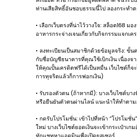
ท่านเสียสิทธิ์อันชอบธรรมนี้ไป ลองกระทำต
• เลือกเว็บตรงที่น่าไว้วางใจ: สล็อต168 มอง
อาหารกระจ่างเจนเกี่ยวกับกิจกรรมแจกเคร
• ลงทะเบียนเป็นสมาชิกด้วยข้อมูลจริง: ขั้น
กับชื่อบัญชีธนาคารที่คุณใช้เบิกเงิน เนื่อง
ให้คุณปั้นเครดิตฟรีได้เป็นหมื่น เว็บไซต์ก็
การทุจริตแล้วก็การฟอกเงิน)
• รับรองตัวตน (ถ้าหากมี): บางเว็บไซต์บา
หรือยืนยันตัวตนผ่านไลน์ แนะนำให้ทำตาม
• กดรับโปรโมชั่น: เข้าไปที่หน้า “โปรโมชั่
ใหม่ บางเว็บไซต์ยอดเงินจะเข้ากระเป๋าเกมอ
ทักแชทหาแอดมินเพื่อเปิดยูสเซอร์