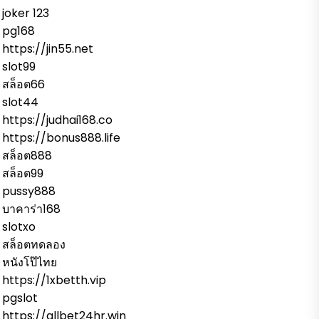
joker 123
pg168
https://jin55.net
slot99
สล็อต66
slot44
https://judhai168.co
https://bonus888.life
สล็อต888
สล็อต99
pussy888
บาคาร่า168
slotxo
สล็อตทดลอง
หนังโป๊ไทย
https://1xbetth.vip
pgslot
https://allbet24hr.win