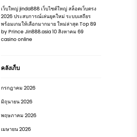
เว็บใหญ่ jinda888 เว็บไซต์ใหญ่ สล็อตเว็บตรง
2026 ประสบการณ์เล่นยุคใหม่ ระบบเสถียร
พร้อมเกมให้เลือกมากมาย ใหม่ล่าสุด Top 89
by Prince Jin888.asia 10 สิงหาคม 69
casino online
คลังเก็บ
กรกฎาคม 2026
มิถุนายน 2026
พฤษภาคม 2026
เมษายน 2026