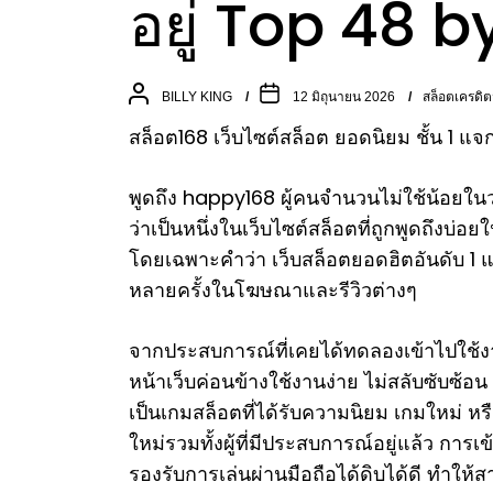
อยู่ Top 48 b
BILLY KING
12 มิถุนายน 2026
สล็อตเครดิต
สล็อต168 เว็บไซต์สล็อต ยอดนิยม ชั้น 1 แจ
พูดถึง happy168 ผู้คนจำนวนไม่ใช้น้อยในว
ว่าเป็นหนึ่งในเว็บไซต์สล็อตที่ถูกพูดถึงบ่อยใน
โดยเฉพาะคำว่า เว็บสล็อตยอดฮิตอันดับ 1 แล
หลายครั้งในโฆษณาและรีวิวต่างๆ
จากประสบการณ์ที่เคยได้ทดลองเข้าไปใช้งานใน
หน้าเว็บค่อนข้างใช้งานง่าย ไม่สลับซับซ้อ
เป็นเกมสล็อตที่ได้รับความนิยม เกมใหม่ หรื
ใหม่รวมทั้งผู้ที่มีประสบการณ์อยู่แล้ว การ
รองรับการเล่นผ่านมือถือได้ดิบได้ดี ทำให