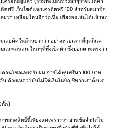
ครียดอยู่แล้ว (รวมทั้งแอบหวังลึกๆว่าจะได้ค่า
ิตฟรี เว็บไซต์แจกเครดิตฟรี 100 สำหรับสมาชิก
ลยว่า เหลี่ยมไหนอีกวะเนี่ย เพียงพอเล่นได้แล้วจะ
ผมเลยคิดในด้านบวกว่า อย่างห่วยแตกที่สุดก็แค่
และเล่นเกมใหม่ๆที่พึ่งเปิดตัว ซึ่งบอกตามตรงว่า
มคอนโซลเลยครับผม การได้ทุนฟรีมา 100 บาท
น ด้วยเหตุว่ามันไม่ใช่เงินในบัญชีพวกเราตั้งแต่
กั๊ก)
ดสิทธิ์นี้เพียงแค่เพราะว่า อ่านข้อจำกัดไม่
 ของเว็บคิดว่าเป็นบอทหรือบัญชีผี เพื่อไม่ให้