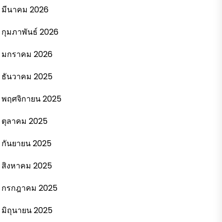
มีนาคม 2026
กุมภาพันธ์ 2026
มกราคม 2026
ธันวาคม 2025
พฤศจิกายน 2025
ตุลาคม 2025
กันยายน 2025
สิงหาคม 2025
กรกฎาคม 2025
มิถุนายน 2025