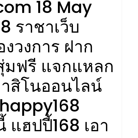
com 18 May
8 ราชาเว็บ
งของวงการ ฝาก
สุ่มฟรี แจกแหลก
าสิโนออนไลน์
ยม happy168
้ แฮปปี้168 เอา