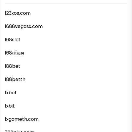
123xos.com
1688vegasx.com
168slot
168สล็อต
188bet
188betth
1xbet
1xbit
1xgameth.com