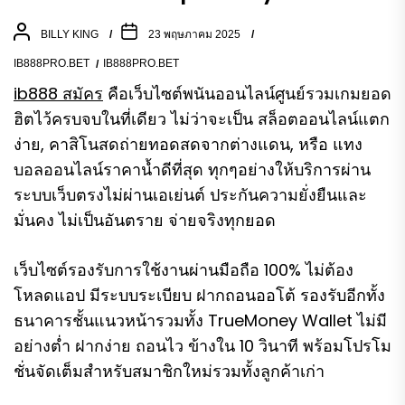
BILLY KING
23 พฤษภาคม 2025
IB888PRO.BET
IB888PRO.BET
ib888 สมัคร
คือเว็บไซต์พนันออนไลน์ศูนย์รวมเกมยอด
ฮิตไว้ครบจบในที่เดียว ไม่ว่าจะเป็น สล็อตออนไลน์แตก
ง่าย, คาสิโนสดถ่ายทอดสดจากต่างแดน, หรือ แทง
บอลออนไลน์ราคาน้ำดีที่สุด ทุกๆอย่างให้บริการผ่าน
ระบบเว็บตรงไม่ผ่านเอเย่นต์ ประกันความยั่งยืนและ
มั่นคง ไม่เป็นอันตราย จ่ายจริงทุกยอด
เว็บไซต์รองรับการใช้งานผ่านมือถือ 100% ไม่ต้อง
โหลดแอป มีระบบระเบียบ ฝากถอนออโต้ รองรับอีกทั้ง
ธนาคารชั้นแนวหน้ารวมทั้ง TrueMoney Wallet ไม่มี
อย่างต่ำ ฝากง่าย ถอนไว ข้างใน 10 วินาที พร้อมโปรโม
ชั่นจัดเต็มสำหรับสมาชิกใหม่รวมทั้งลูกค้าเก่า