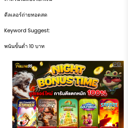
ดีลเลอร์ถ่ายทอดสด
Keyword Suggest:
พนันขั้นต่ำ 10 บาท