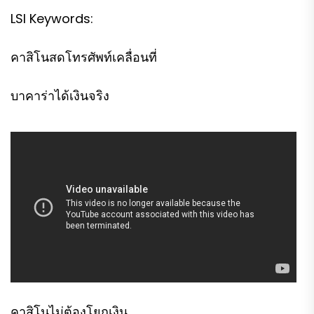
LSI Keywords:
คาสิโนสดโทรศัพท์เคลื่อนที่
บาคาร่าได้เงินจริง
คาสิโนไม่ต้องโยกเงิน