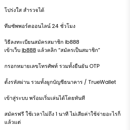
โปร่งใส สำรวจได้
ทีมซัพพอร์ตออนไลน์ 24 ชั่วโมง
วิธีลงทะเบียนสมัครสมาชิก ib888
เข้าเว็บ
ib888
แล้วคลิก “สมัครเป็นสมาชิก”
กรอกหมายเลขโทรศัพท์ รวมทั้งยืนยัน OTP
ตั้งรหัสผ่าน รวมทั้งผูกบัญชีธนาคาร / TrueWallet
เข้าสู่ระบบ พร้อมเริ่มเล่นได้โดยทันที
สมัครฟรี ใช้เวลาไม่ถึง 1 นาที ไม่เสียค่าใช้จ่ายอะไรก็
แล้วแต่