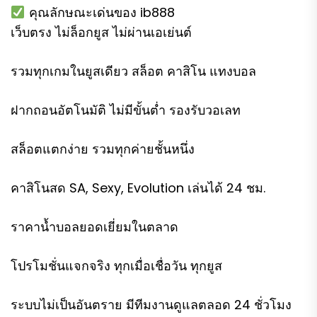
คุณลักษณะเด่นของ ib888
เว็บตรง ไม่ล็อกยูส ไม่ผ่านเอเย่นต์
รวมทุกเกมในยูสเดียว สล็อต คาสิโน แทงบอล
ฝากถอนอัตโนมัติ ไม่มีขั้นต่ำ รองรับวอเลท
สล็อตแตกง่าย รวมทุกค่ายชั้นหนึ่ง
คาสิโนสด SA, Sexy, Evolution เล่นได้ 24 ชม.
ราคาน้ำบอลยอดเยี่ยมในตลาด
โปรโมชั่นแจกจริง ทุกเมื่อเชื่อวัน ทุกยูส
ระบบไม่เป็นอันตราย มีทีมงานดูแลตลอด 24 ชั่วโมง