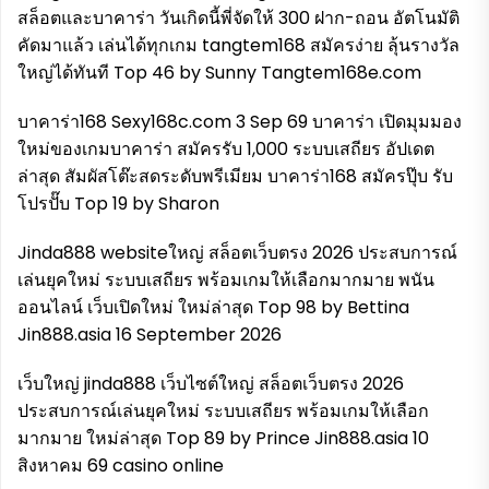
สล็อตและบาคาร่า วันเกิดนี้พี่จัดให้ 300 ฝาก-ถอน อัตโนมัติ
คัดมาแล้ว เล่นได้ทุกเกม tangtem168 สมัครง่าย ลุ้นรางวัล
ใหญ่ได้ทันที Top 46 by Sunny Tangtem168e.com
บาคาร่า168 Sexy168c.com 3 Sep 69 บาคาร่า เปิดมุมมอง
ใหม่ของเกมบาคาร่า สมัครรับ 1,000 ระบบเสถียร อัปเดต
ล่าสุด สัมผัสโต๊ะสดระดับพรีเมียม บาคาร่า168 สมัครปุ๊บ รับ
โปรปั๊บ Top 19 by Sharon
Jinda888 websiteใหญ่ สล็อตเว็บตรง 2026 ประสบการณ์
เล่นยุคใหม่ ระบบเสถียร พร้อมเกมให้เลือกมากมาย พนัน
ออนไลน์ เว็บเปิดใหม่ ใหม่ล่าสุด Top 98 by Bettina
Jin888.asia 16 September 2026
เว็บใหญ่ jinda888 เว็บไซต์ใหญ่ สล็อตเว็บตรง 2026
ประสบการณ์เล่นยุคใหม่ ระบบเสถียร พร้อมเกมให้เลือก
มากมาย ใหม่ล่าสุด Top 89 by Prince Jin888.asia 10
สิงหาคม 69 casino online