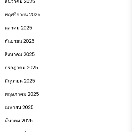
ธันวาคม 2025
พฤศจิกายน 2025
ตุลาคม 2025
กันยายน 2025
สิงหาคม 2025
กรกฎาคม 2025
มิถุนายน 2025
พฤษภาคม 2025
เมษายน 2025
มีนาคม 2025