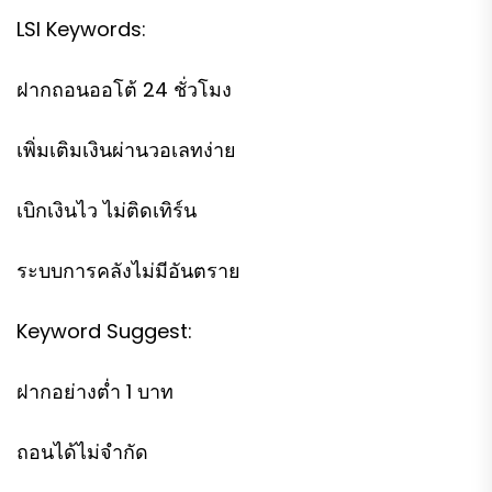
LSI Keywords:
ฝากถอนออโต้ 24 ชั่วโมง
เพิ่มเติมเงินผ่านวอเลทง่าย
เบิกเงินไว ไม่ติดเทิร์น
ระบบการคลังไม่มีอันตราย
Keyword Suggest:
ฝากอย่างต่ำ 1 บาท
ถอนได้ไม่จำกัด