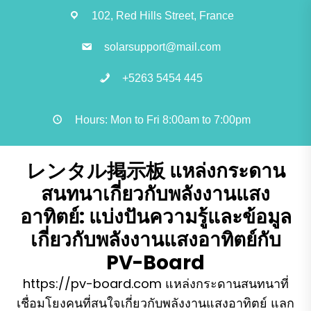
Skip
102, Red Hills Street, France
to
the
solarsupport@mail.com
content
+5263 5454 445
Hours: Mon to Fri 8:00am to 7:00pm
レンタル掲示板 แหล่งกระดาน
สนทนาเกี่ยวกับพลังงานแสง
อาทิตย์: แบ่งปันความรู้และข้อมูล
เกี่ยวกับพลังงานแสงอาทิตย์กับ
PV-Board
https://pv-board.com แหล่งกระดานสนทนาที่
เชื่อมโยงคนที่สนใจเกี่ยวกับพลังงานแสงอาทิตย์ แลก