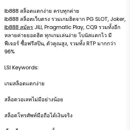
ib888 สล็อตแตกง่าย ครบทุกค่าย
ib888 สล็อตเว็บตรง รวมเกมฮิตจาก PG SLOT, Joker,
ib888 สมัคร
JILI, Pragmatic Play, CQ9 รวมทั้งอีก
หลายค่ายยอดฮิต ทุกเกมเล่นง่าย โบนัสแตกไว มี
ฟีเจอร์ ซื้อฟรีสปิน, ตัวคูณสูง, รวมทั้ง RTP มากกว่า
96%
LSI Keywords:
เกมสล็อตแตกง่าย
สล็อตวอเลทไม่มีอย่างน้อย
สล็อตโทรศัพท์มือถือได้เงินจริง