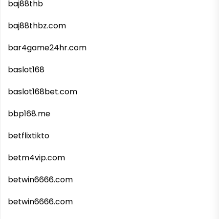
baj88thb
baj88thbz.com
bar4game24hr.com
baslot168
baslot168bet.com
bbp168.me
betflixtikto
betm4vip.com
betwin6666.com
betwin6666.com