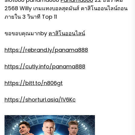
2568 Willy เกมแทงบอลสุดมันส์ คาสิโนออนไลน์ถอน
ภายใน 3 วินาที Top 11
ขอขอบคุณมากby
คาสิโนออนไลน์
https://rebrand.ly/panama888
https://cutly.info/panama888
https://bitt.to/n806gt
https://shorturl.asia/IV6Kc