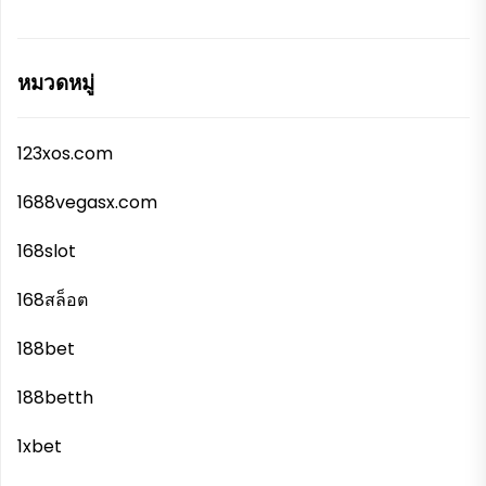
หมวดหมู่
123xos.com
1688vegasx.com
168slot
168สล็อต
188bet
188betth
1xbet