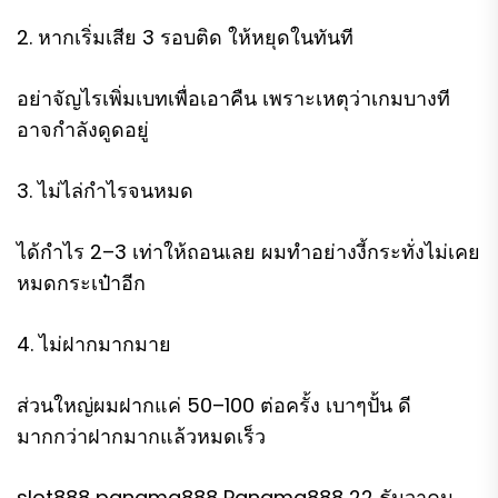
2. หากเริ่มเสีย 3 รอบติด ให้หยุดในทันที
อย่าจัญไรเพิ่มเบทเพื่อเอาคืน เพราะเหตุว่าเกมบางที
อาจกำลังดูดอยู่
3. ไม่ไล่กำไรจนหมด
ได้กำไร 2–3 เท่าให้ถอนเลย ผมทำอย่างงี้กระทั่งไม่เคย
หมดกระเป๋าอีก
4. ไม่ฝากมากมาย
ส่วนใหญ่ผมฝากแค่ 50–100 ต่อครั้ง เบาๆปั้น ดี
มากกว่าฝากมากแล้วหมดเร็ว
slot888 panama888
Panama888
22 ธันวาคม