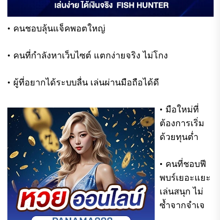
• คนชอบลุ้นแจ็คพอตใหญ่
• คนที่กำลังหาเว็บไซต์ แตกง่ายจริง ไม่โกง
• ผู้ที่อยากได้ระบบลื่น เล่นผ่านมือถือได้ดี
• มือใหม่ที่
ต้องการเริ่ม
ด้วยทุนต่ำ
• คนที่ชอบฟี
พบร์เยอะแยะ
เล่นสนุก ไม่
ซ้ำจากจำเจ