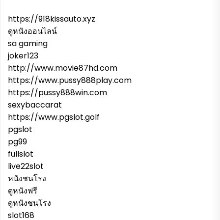
https://918kissauto.xyz
ดูหนังออนไลน์
sa gaming
joker123
http://www.movie87hd.com
https://www.pussy888play.com
https://pussy888win.com
sexybaccarat
https://www.pgslot.golf
pgslot
pg99
fullslot
live22slot
หนังชนโรง
ดูหนังฟรี
ดูหนังชนโรง
slot168