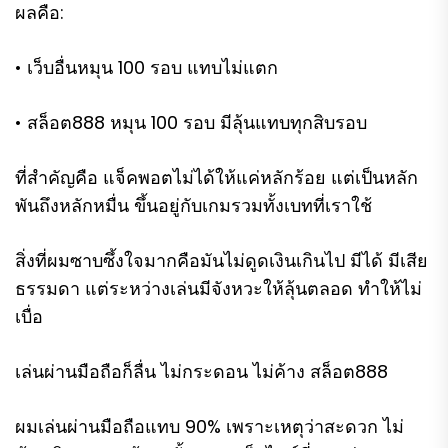
ผลคือ:
• เว็บอื่นหมุน 100 รอบ แทบไม่แตก
• สล็อต888 หมุน 100 รอบ มีลุ้นแทบทุกสิบรอบ
ที่สำคัญคือ แจ็คพอตไม่ได้ให้แค่หลักร้อย แต่เป็นหลัก
พันถึงหลักหมื่น ขึ้นอยู่กับเกมรวมทั้งเบทที่เราใช้
สิ่งที่ผมซาบซึ้งใจมากคือมันไม่ดูดเงินเกินไป มีได้ มีเสีย
ธรรมดา แต่ระหว่างเล่นมีจังหวะให้ลุ้นตลอด ทำให้ไม่
เบื่อ
เล่นผ่านมือถือก็ลื่น ไม่กระดอน ไม่ค้าง สล็อต888
ผมเล่นผ่านมือถือแทบ 90% เพราะเหตุว่าสะดวก ไม่