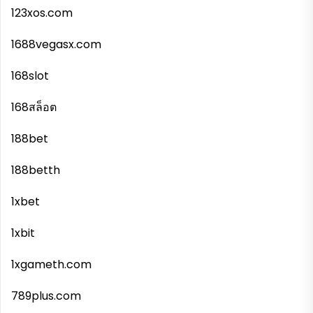
123xos.com
1688vegasx.com
168slot
168สล็อต
188bet
188betth
1xbet
1xbit
1xgameth.com
789plus.com