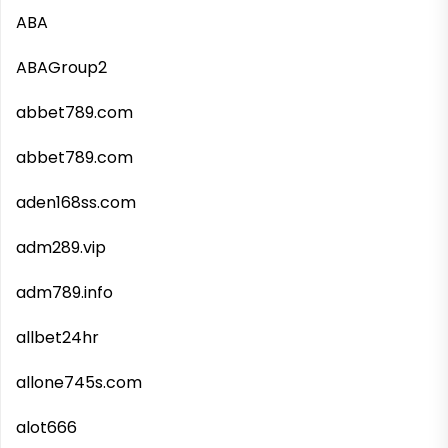
ABA
ABAGroup2
abbet789.com
abbet789.com
aden168ss.com
adm289.vip
adm789.info
allbet24hr
allone745s.com
alot666