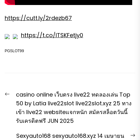
https://cutt.ly/2rdezb67
https://t.co/lTSKFetjy0
PGSLOT99
แนะแนว
Previous
casino online เว็บตรง live22 ทดลองเล่น Top
เรื่อง
post:
50 by Latia live22slot live22slot.xyz 25 ทาง
เข้า live22 websiteแจกหนัก สมัครสล็อตวันนี้
รับเครดิตฟรี JUN 2025
N
Sexyauto168 sexyauto168.xyz 14 เมษายน