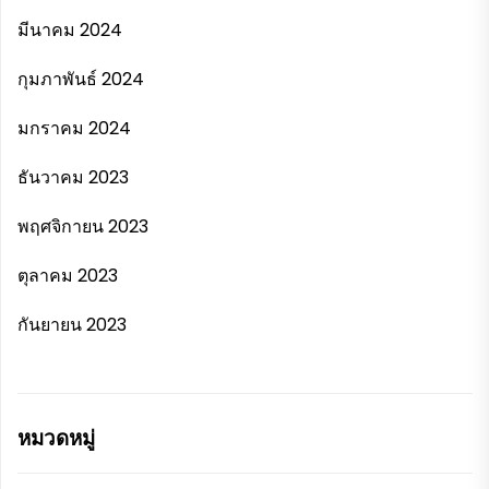
มีนาคม 2024
กุมภาพันธ์ 2024
มกราคม 2024
ธันวาคม 2023
พฤศจิกายน 2023
ตุลาคม 2023
กันยายน 2023
หมวดหมู่