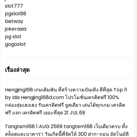
slot777
pgslot88
betway
jokerasia
pg slot
gogoslot
เรื่องล่าสุด
Hengjing168 เกมเดิมพัน ที่สร้างความบันเทิง ดีที่สุด Top 11
by Ida Hengjing168d.com โปรโมชั่นเครดิตฟรี 100%
กล่องสุ่มเฮงเฮง รับเครดิตฟรี ยูสเดียว เล่นได้ทุกเกม เครดิต
ฟรี แจก เครดิตฟรี เยอะที่สุด 21 JUL 69
Tangtem168 1 AUG 2569 tangtem168 เว็บเดียวครบ ทั้ง
สล็อตและบาคาร่า วันเกิดนี้พี่จัดให้ 300 ฝาก-ถอน อัตโนมัติ