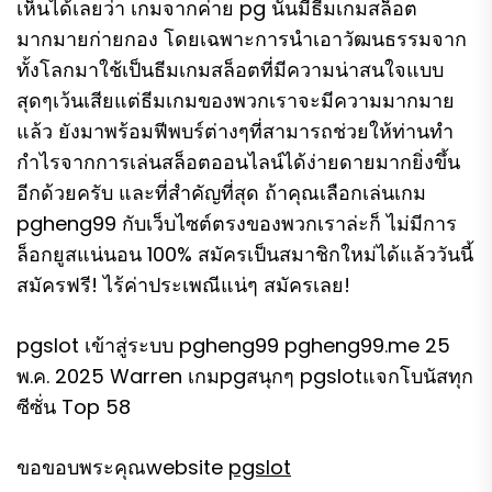
เห็นได้เลยว่า เกมจากค่าย pg นั้นมีธีมเกมสล็อต
มากมายก่ายกอง โดยเฉพาะการนำเอาวัฒนธรรมจาก
ทั้งโลกมาใช้เป็นธีมเกมสล็อตที่มีความน่าสนใจแบบ
สุดๆเว้นเสียแต่ธีมเกมของพวกเราจะมีความมากมาย
แล้ว ยังมาพร้อมฟีพบร์ต่างๆที่สามารถช่วยให้ท่านทำ
กำไรจากการเล่นสล็อตออนไลน์ได้ง่ายดายมากยิ่งขึ้น
อีกด้วยครับ และที่สำคัญที่สุด ถ้าคุณเลือกเล่นเกม
pgheng99 กับเว็บไซต์ตรงของพวกเราล่ะก็ ไม่มีการ
ล็อกยูสแน่นอน 100% สมัครเป็นสมาชิกใหม่ได้แล้ววันนี้
สมัครฟรี! ไร้ค่าประเพณีแน่ๆ สมัครเลย!
pgslot เข้าสู่ระบบ pgheng99 pgheng99.me 25
พ.ค. 2025 Warren เกมpgสนุกๆ pgslotแจกโบนัสทุก
ซีซั่น Top 58
ขอขอบพระคุณwebsite
pgslot