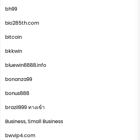
bh99
bio285th.com
bitcoin
bkkwin
bluewin8888.info
bonanza99
bonus888
brazil999 ทางเข้า
Business, Small Business
bwvip4.com