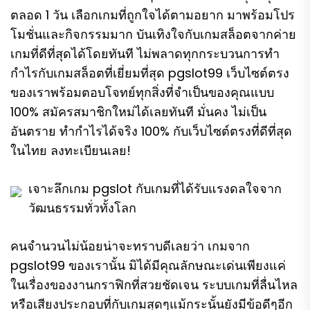
ตลอด 1 วัน เลือกเกมที่ถูกใจได้ตามอยาก มาพร้อมโปร
โมชั่นและกิจกรรมมาก บันเทิงใจกับเกมสล็อตจากค่าย
เกมที่ดีที่สุดได้โดยทันที ไม่พลาดทุกกระบวนการทำ
กำไรกับเกมสล็อตที่เยี่ยมที่สุด pgslot99 เว็บไซต์ตรง
ของเราพร้อมตอบโจทย์ทุกสิ่งที่จำเป็นของคุณแบบ
100% สมัครสมาชิกใหม่ได้เลยทันที มั่นคง ไม่เป็น
อันตราย ทำกำไรได้จริง 100% กับเว็บไซต์ตรงที่ดีที่สุด
ในไทย ลงทะเบียนเลย!
เจาะลึกเกม pgslot กับเกมที่ได้รับแรงดลใจจาก
วัฒนธรรมทั่วทั้งโลก
คนจำนวนไม่น้อยน่าจะทราบดีเลยว่า เกมจาก
pgslot99 ของเรานั้น มิได้มีคุณลักษณะเด่นเพียงแค่
ในเรื่องของงานกราฟิกที่สวยชัดเจน ระบบเกมที่ลื่นไหล
หรือเสียงประกอบที่กับเกมสุดๆแม้กระนั้นยังมีข้อดีๆอีก