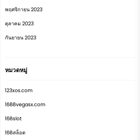
พฤศจิกายน 2023
ตุลาคม 2023
กันยายน 2023
หมวดหมู่
123xos.com
1688vegasx.com
168slot
168สล็อต