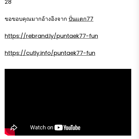
28
ขอขอบคุณมากอ้างอิงจาก
ปั่นแตก77
https://rebrand.ly/puntaek77-fun
https://cutly.info/puntaek77-fun