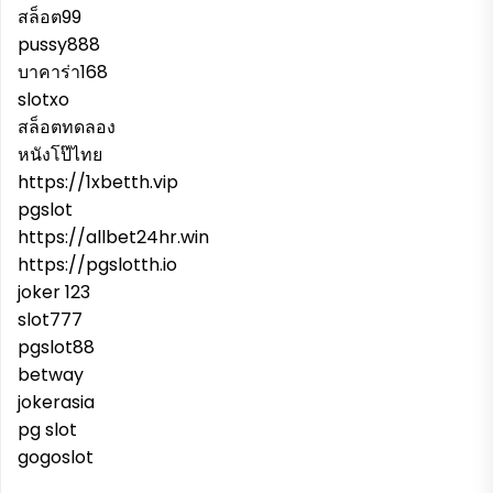
สล็อต99
pussy888
บาคาร่า168
slotxo
สล็อตทดลอง
หนังโป๊ไทย
https://1xbetth.vip
pgslot
https://allbet24hr.win
https://pgslotth.io
joker 123
slot777
pgslot88
betway
jokerasia
pg slot
gogoslot