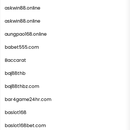
askwin88.online
askwin88.online
aungpao168.online
babet555.com
Baccarat
baj88thb
baj88thbz.com
bar4game24hr.com
baslot168
baslot168bet.com