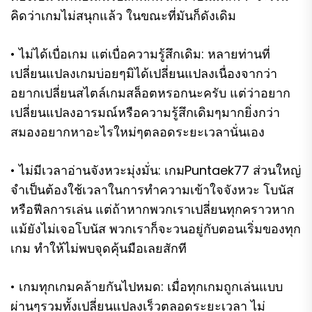
คิดว่าเกมไม่สนุกแล้ว ในขณะที่มันก็ดังเดิม
• ไม่ได้เบื่อเกม แต่เบื่อความรู้สึกเดิม: หลายท่านที่
เปลี่ยนแปลงเกมบ่อยๆมิได้เปลี่ยนแปลงเนื่องจากว่า
อยากเปลี่ยนสไตล์เกมสล็อตหรอกนะครับ แต่ว่าอยาก
เปลี่ยนแปลงอารมณ์หรือความรู้สึกเดิมๆมากยิ่งกว่า
สมองอยากหาอะไรใหม่ๆตลอดระยะเวลานั่นเอง
• ไม่มีเวลาอ่านจังหวะมุ่งมั่น: เกมPuntaek77 ส่วนใหญ่
จำเป็นต้องใช้เวลาในการทำความเข้าใจจังหวะ โบนัส
หรือฟีลการเล่น แต่ถ้าหากพวกเราเปลี่ยนทุกคราวหาก
แม้ยังไม่เจอโบนัส พวกเราก็จะวนอยู่กับตอนเริ่มของทุก
เกม ทำให้ไม่พบจุดคุ้นมือเลยสักที
• เกมทุกเกมคล้ายกันไปหมด: เมื่อทุกเกมถูกเล่นแบบ
ผ่านๆรวมทั้งเปลี่ยนแปลงเร็วตลอดระยะเวลา ไม่