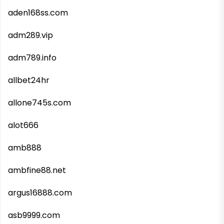
aden168ss.com
adm289.vip
adm789.info
allbet24hr
allone745s.com
alot666
amb888
ambfine88.net
argus16888.com
asb9999.com