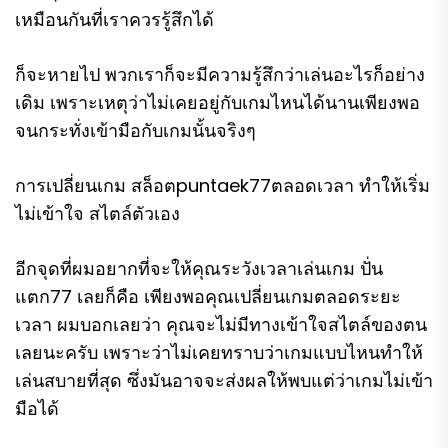
เหมือนกันที่เราควรรู้สึกได้
ก็จะหายไป พวกเราก็จะมีความรู้สึกว่าเล่นอะไรก็อย่าง
เดิม เพราะเหตุว่าไม่เคยอยู่กับเกมไหนได้นานเพียงพอ
จนกระทั่งเข้ามือกับเกมนั้นจริงๆ
การเปลี่ยนเกม สล็อตpuntaek77ตลอดเวลา ทำให้เริ่ม
ไม่เข้าใจ สไตล์ตัวเอง
อีกจุดที่ผมอยากที่จะให้คุณระวังเวลาเล่นเกม ปั่น
แตก77 เลยก็คือ เพียงพอคุณเปลี่ยนเกมตลอดระยะ
เวลา ผมบอกเลยว่า คุณจะไม่มีทางเข้าใจสไตล์ของตน
เลยนะครับ เพราะว่าไม่เคยทราบว่าเกมแบบไหนทำให้
เล่นสบายที่สุด ซึ่งมันอาจจะส่งผลให้พบแต่ว่าเกมไม่เข้า
มือได้