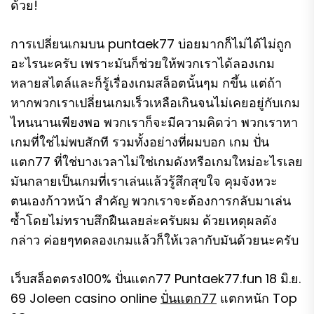
ด้วย!
การเปลี่ยนเกมบน puntaek77 บ่อยมากก็ไม่ได้ไม่ถูก
อะไรนะครับ เพราะมันก็ช่วยให้พวกเราได้ลองเกม
หลายสไตล์และก็รู้เรื่องเกมสล็อตนั้นๆม กขึ้น แต่ถ้า
หากพวกเราเปลี่ยนเกมเร็วเหลือเกินจนไม่เคยอยู่กับเกม
ไหนนานเพียงพอ พวกเราก็จะมีความคิดว่า พวกเราหา
เกมที่ใช่ไม่พบสักที รวมทั้งอย่างที่ผมบอก เกม ปั่น
แตก77 ที่ใช่บางเวลาไม่ใช่เกมดังหรือเกมใหม่อะไรเลย
มันกลายเป็นเกมที่เราเล่นแล้วรู้สึกสุขใจ คุมจังหวะ
ตนเองก้าวหน้า สำคัญ พวกเราจะต้องการกลับมาเล่น
ซ้ำโดยไม่ทราบสึกฝืนเลยล่ะครับผม ด้วยเหตุผลดัง
กล่าว ค่อยๆทดลองเกมแล้วก็ให้เวลากับมันด้วยนะครับ
เว็บสล็อตตรง100% ปั่นแตก77 Puntaek77.fun 18 มิ.ย.
69 Joleen casino online
ปั่นแตก77
แตกหนัก Top