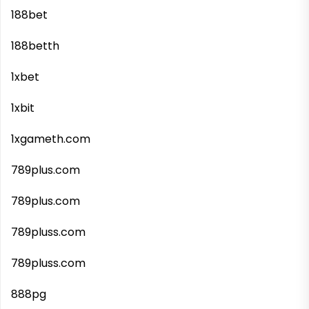
188bet
188betth
1xbet
1xbit
1xgameth.com
789plus.com
789plus.com
789pluss.com
789pluss.com
888pg