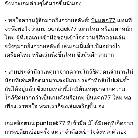
จังหวะเกมต่างๆได้มากขึ้นนั่นเอง
• พอใจความรู้สึกมากยิ่งกว่าผลลัพธ์:
ปั่นแตก77
แทนที่
จะพึงพอใจว่าเกม puntaek77 แตกไหม หรือแตกหนัก
ไหม ผู้ที่เจอเกมเข้ามือชอบเข้าใจความรู้สึกตอนเล่น
จริงๆมากยิ่งกว่าผลลัพธ์ เล่นเกมนี้แล้วเป็นอย่างไร
เครียดไหม หรือเล่นนิ่งขึ้นไหม ซึ่งมันดีกว่ามาก
• เกมประจำมีสาเหตุมาจากความใกล้ชิด: คนจำนวนไม่
น้อยที่เล่นสล็อตมานานจะมีเกมประจำที่กลับไปเล่นซ้ำ
กันได้อยู่แล้ว ซึ่งเกมเหล่านี้มักมีต้นเหตุมาจากความ
ใกล้ชิดมากกว่าเป็นเกมดังหรือเกม ปั่นแตก77 ใหม่ พอ
เพียงเราพอใจ พวกเราก็จะเล่นเจริญขึ้นเอง
เกมสล็อตบน puntaek77 ที่เข้ามือ มิได้มีเหตุที่เกิดจาก
การเปลี่ยนบ่อยครั้ง แต่ว่าจำต้องเข้าใจจังหวะตัวเอง