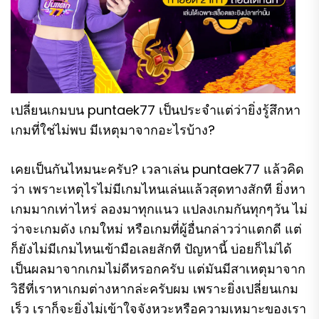
เปลี่ยนเกมบน puntaek77 เป็นประจำแต่ว่ายิ่งรู้สึกหา
เกมที่ใช่ไม่พบ มีเหตุมาจากอะไรบ้าง?
เคยเป็นกันไหมนะครับ? เวลาเล่น puntaek77 แล้วคิด
ว่า เพราะเหตุไรไม่มีเกมไหนเล่นแล้วสุดทางสักที ยิ่งหา
เกมมากเท่าไหร่ ลองมาทุกแนว แปลงเกมกันทุกๆวัน ไม่
ว่าจะเกมดัง เกมใหม่ หรือเกมที่ผู้อื่นกล่าวว่าแตกดี แต่
ก็ยังไม่มีเกมไหนเข้ามือเลยสักที ปัญหานี้ บ่อยก็ไม่ได้
เป็นผลมาจากเกมไม่ดีหรอกครับ แต่มันมีสาเหตุมาจาก
วิธีที่เราหาเกมต่างหากล่ะครับผม เพราะยิ่งเปลี่ยนเกม
เร็ว เราก็จะยิ่งไม่เข้าใจจังหวะหรือความเหมาะของเรา