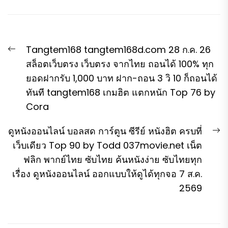
แนะแนว
Previous
Tangtem168 tangtem168d.com 28 ก.ค. 26
เรื่อง
post:
สล็อตเว็บตรง เว็บตรง จากไทย ถอนได้ 100% ทุก
ยอดฝากรับ 1,000 บาท ฝาก-ถอน 3 วิ 10 ก็ถอนได้
ทันที tangtem168 เกมฮิต แตกหนัก Top 76 by
Cora
N
ดูหนังออนไลน์ บอลสด การ์ตูน ซีรีย์ หนังฮิต ครบที่
p
เว็บเดียว Top 90 by Todd 037movie.net เน็ต
ฟลิก พากย์ไทย ซับไทย ค้นหนังง่าย ซับไทยทุก
เรื่อง ดูหนังออนไลน์ ออกแบบให้ดูได้ทุกจอ 7 ส.ค.
2569