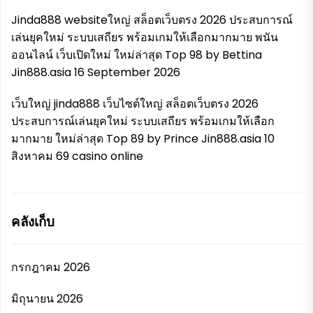
Jinda888 websiteใหญ่ สล็อตเว็บตรง 2026 ประสบการณ์
เล่นยุคใหม่ ระบบเสถียร พร้อมเกมให้เลือกมากมาย พนัน
ออนไลน์ เว็บเปิดใหม่ ใหม่ล่าสุด Top 98 by Bettina
Jin888.asia 16 September 2026
เว็บใหญ่ jinda888 เว็บไซต์ใหญ่ สล็อตเว็บตรง 2026
ประสบการณ์เล่นยุคใหม่ ระบบเสถียร พร้อมเกมให้เลือก
มากมาย ใหม่ล่าสุด Top 89 by Prince Jin888.asia 10
สิงหาคม 69 casino online
คลังเก็บ
กรกฎาคม 2026
มิถุนายน 2026