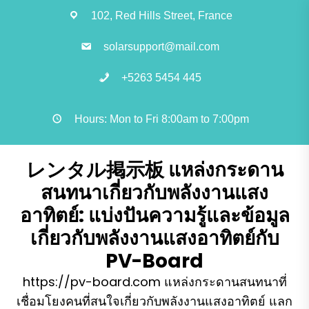
Skip
102, Red Hills Street, France
to
the
solarsupport@mail.com
content
+5263 5454 445
Hours: Mon to Fri 8:00am to 7:00pm
レンタル掲示板 แหล่งกระดาน
สนทนาเกี่ยวกับพลังงานแสง
อาทิตย์: แบ่งปันความรู้และข้อมูล
เกี่ยวกับพลังงานแสงอาทิตย์กับ
PV-Board
https://pv-board.com แหล่งกระดานสนทนาที่
เชื่อมโยงคนที่สนใจเกี่ยวกับพลังงานแสงอาทิตย์ แลก