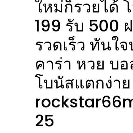
ใหม่ก็รวยได้ 
199 รับ 500
รวดเร็ว ทันใจ
คาร่า หวย บอ
โบนัสแตกง่าย 
rockstar66
25