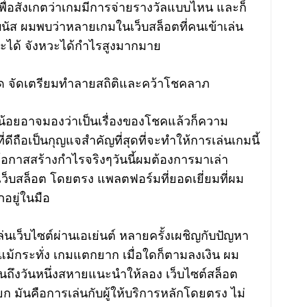
 เพื่อสังเกตว่าเกมมีการจ่ายรางวัลแบบไหน และก็
โบนัส ผมพบว่าหลายเกมในเว็บสล็อตที่คนเข้าเล่น
หวะได้ จังหวะได้กำไรสูงมากมาย
่สุด จัดเตรียมทำลายสถิติและคว้าโชคลาภ
น้อยอาจมองว่าเป็นเรื่องของโชคแล้วก็ความ
ีถือเป็นกุญแจสำคัญที่สุดที่จะทำให้การเล่นเกมนี้
โอกาสสร้างกำไรจริงๆวันนี้ผมต้องการมาเล่า
บสล็อต โดยตรง แพลตฟอร์มที่ยอดเยี่ยมที่ผม
ภอยู่ในมือ
กเล่นเว็บไซต์ผ่านเอเย่นต์ หลายครั้งเผชิญกับปัญหา
แม้กระทั่ง เกมแตกยาก เมื่อใดก็ตามลงเงิน ผม
 จนถึงวันหนึ่งสหายแนะนำให้ลอง เว็บไซต์สล็อต
ียก มันคือการเล่นกับผู้ให้บริการหลักโดยตรง ไม่