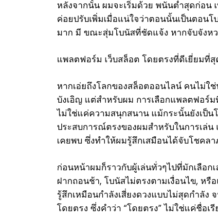
หลังจากนั้น ผมจะเริ่มด้วย พนันต่ำสุดก่อน
ค่อยปรับเพิ่มเมื่อแน่ใจว่าตอนนั้นเป็นตอน
มาก มี ขณะสุ่มโบนัสที่ชัดแจ้ง หากจับจัง
แพลตฟอร์ม เว็บสล็อต โดยตรงที่ดีเยี่ยมที
หากเอ่ยถึงโลกของสล็อตออนไลน์ คนไม่ใช่
บังเอิญ แต่สำหรับผม การเลือกแพลตฟอร์มที่ด
ไม่ใช่แค่ความสนุกสนาน แม้กระนั้นยังเป็น
ประสบการณ์ตรงของผมสำหรับในการเล่น เว็
เคยพบ ซึ่งทำให้ผมรู้สึกเสมือนได้จับโชคลา
ก่อนหน้าผมก็ราวกับผู้เล่นทั่วๆไปที่มักเลือ
ฝากถอนช้า, โบนัสไม่ตรงตามเงื่อนไข, หรือ
รู้สึกเหมือนกำลังเสี่ยงดวงแบบไม่สุดกำลัง
โดยตรง ซึ่งคำว่า “โดยตรง” ไม่ใช่แค่ชื่อเร