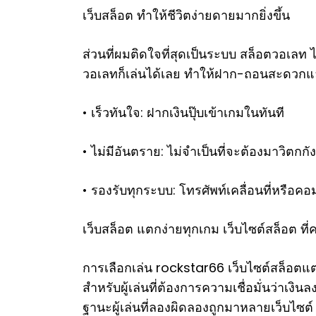
เว็บสล็อต ทำให้ชีวิตง่ายดายมากยิ่งขึ้น
ส่วนที่ผมติดใจที่สุดเป็นระบบ สล็อตวอเลท ไม
วอเลทก็เล่นได้เลย ทำให้ฝาก-ถอนสะดวกแล
• เร็วทันใจ: ฝากเงินปุ๊บเข้าเกมในทันที
• ไม่มีอันตราย: ไม่จำเป็นที่จะต้องมาวิตกก
• รองรับทุกระบบ: โทรศัพท์เคลื่อนที่หรือคอม
เว็บสล็อต แตกง่ายทุกเกม เว็บไซต์สล็อต ที่ค
การเลือกเล่น rockstar66 เว็บไซต์สล็อตแตกง
สำหรับผู้เล่นที่ต้องการความเชื่อมั่นว่าเงิ
ฐานะผู้เล่นที่ลองผิดลองถูกมาหลายเว็บไซต