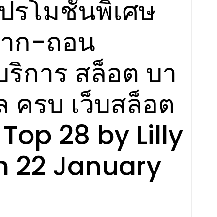
โปรโมชั่นพิเศษ
 ฝาก-ถอน
บริการ สล็อต บา
ล ครบ เว็บสล็อต
Top 28 by Lilly
m 22 January