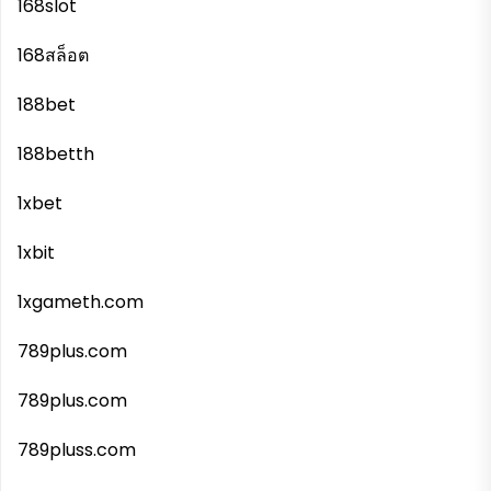
168slot
168สล็อต
188bet
188betth
1xbet
1xbit
1xgameth.com
789plus.com
789plus.com
789pluss.com