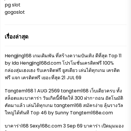
pg slot
gogoslot
เรื่องล่าสุด
Hengjing168 เกมเดิมพัน ที่สร้างความบันเทิง ดีที่สุด Top 11
by Ida Hengjing168d.com โปรโมชั่นเครดิตฟรี 100%
กล่องสุ่มเฮงเฮง รับเครดิตฟรี ยูสเดียว เล่นได้ทุกเกม เครดิต
ฟรี แจก เครดิตฟรี เยอะที่สุด 21 JUL 69
Tangtem168 1 AUG 2569 tangtem168 เว็บเดียวครบ ทั้ง
สล็อตและบาคาร่า วันเกิดนี้พี่จัดให้ 300 ฝาก-ถอน อัตโนมัติ
คัดมาแล้ว เล่นได้ทุกเกม tangtem168 สมัครง่าย ลุ้นรางวัล
ใหญ่ได้ทันที Top 46 by Sunny Tangtem168e.com
บาคาร่า168 Sexy168c.com 3 Sep 69 บาคาร่า เปิดมุมมอง