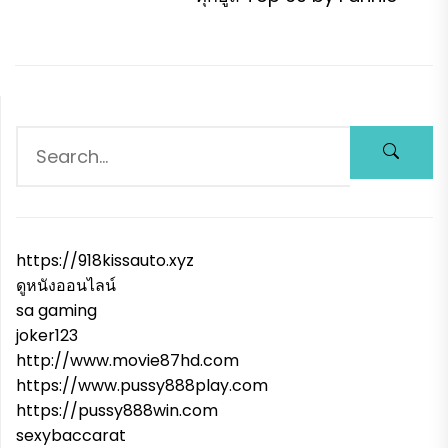
https://918kissauto.xyz
ดูหนังออนไลน์
sa gaming
joker123
http://www.movie87hd.com
https://www.pussy888play.com
https://pussy888win.com
sexybaccarat