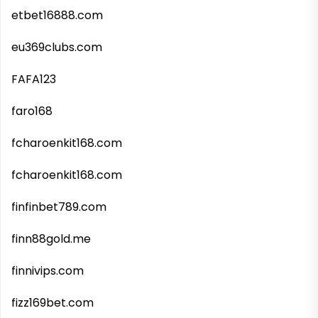
etbet16888.com
eu369clubs.com
FAFA123
faro168
fcharoenkit168.com
fcharoenkit168.com
finfinbet789.com
finn88gold.me
finnivips.com
fizz169bet.com