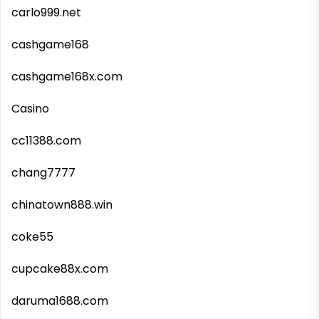
carlo999.net
cashgame168
cashgame168x.com
Casino
cc11388.com
chang7777
chinatown888.win
coke55
cupcake88x.com
daruma1688.com