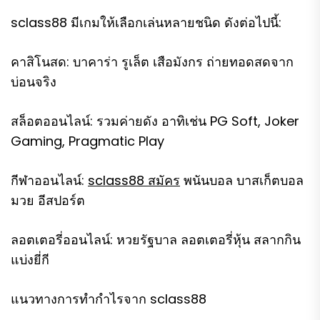
sclass88 มีเกมให้เลือกเล่นหลายชนิด ดังต่อไปนี้:
คาสิโนสด: บาคาร่า รูเล็ต เสือมังกร ถ่ายทอดสดจาก
บ่อนจริง
สล็อตออนไลน์: รวมค่ายดัง อาทิเช่น PG Soft, Joker
Gaming, Pragmatic Play
กีฬาออนไลน์:
sclass88 สมัคร
พนันบอล บาสเก็ตบอล
มวย อีสปอร์ต
ลอตเตอรี่ออนไลน์: หวยรัฐบาล ลอตเตอรี่หุ้น สลากกิน
แบ่งยี่กี
แนวทางการทำกำไรจาก sclass88