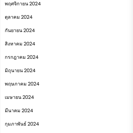
พฤศจิกายน 2024
ตุลาคม 2024
กันยายน 2024
สิงหาคม 2024
กรกฎาคม 2024
มิถุนายน 2024
พฤษภาคม 2024
เมษายน 2024
มีนาคม 2024
กุมภาพันธ์ 2024