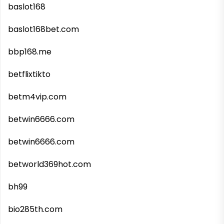
baslot168
baslot168bet.com
bbp168.me
betflixtikto
betm4vip.com
betwin6666.com
betwin6666.com
betworld369hot.com
bh99
bio285th.com