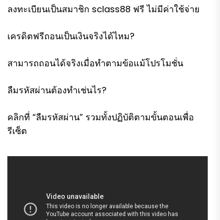
ลงทะเบียนเป็นสมาชิก sclass88 ฟรี ไม่มีค่าใช้จ่าย
เครดิตฟรีถอนเป็นเงินจริงได้ไหม?
สามารถถอนได้จริงเมื่อทำตามข้อแม้โปรโมชั่น
ลืมรหัสผ่านต้องทำเช่นไร?
คลิกที่ “ลืมรหัสผ่าน” รวมทั้งปฏิบัติตามขั้นตอนเพื่อ
รีเซ็ต