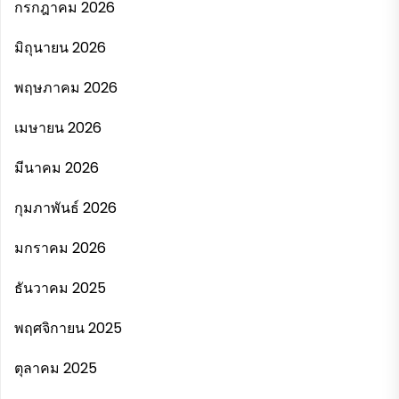
กรกฎาคม 2026
มิถุนายน 2026
พฤษภาคม 2026
เมษายน 2026
มีนาคม 2026
กุมภาพันธ์ 2026
มกราคม 2026
ธันวาคม 2025
พฤศจิกายน 2025
ตุลาคม 2025