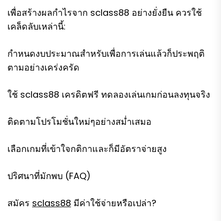
เพื่อสร้างผลกำไรจาก sclass88 อย่างยั่งยืน ควรใช้
เคล็ดลับเหล่านี้:
กำหนดงบประมาณสำหรับเพื่อการเล่นแล้วก็ประพฤติ
ตามอย่างเคร่งครัด
ใช้ sclass88 เครดิตฟรี ทดลองเล่นเกมก่อนลงทุนจริง
ติดตามโปรโมชั่นใหม่ๆอย่างสม่ำเสมอ
เลือกเกมที่เข้าใจกติกาและก็มีอัตราจ่ายสูง
ปริศนาที่มักพบ (FAQ)
สมัคร
sclass88
มีค่าใช้จ่ายหรือเปล่า?