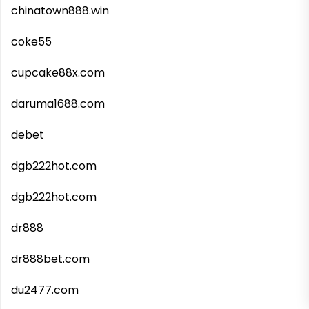
chinatown888.win
coke55
cupcake88x.com
daruma1688.com
debet
dgb222hot.com
dgb222hot.com
dr888
dr888bet.com
du2477.com