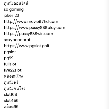
ดูหนังออนไลน์
sa gaming
joker123
http://www.movie87hd.com
https://www.pussy888play.com
https://pussy888win.com
sexybaccarat
https://www.pgslot.golf
pgslot
pg99
fullslot
live22slot
หนังชนโรง
ดูหนังฟรี
ดูหนังชนโรง
slot168
slot456
สล็อต66