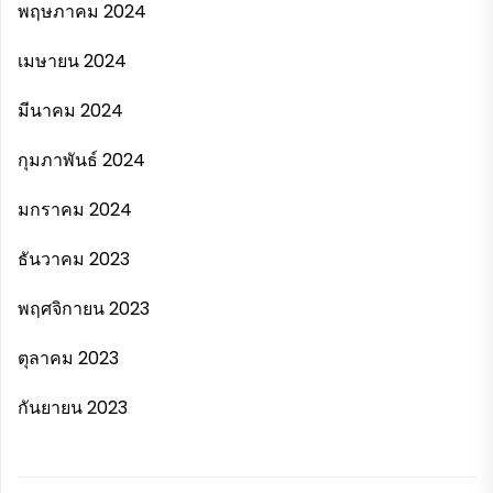
พฤษภาคม 2024
เมษายน 2024
มีนาคม 2024
กุมภาพันธ์ 2024
มกราคม 2024
ธันวาคม 2023
พฤศจิกายน 2023
ตุลาคม 2023
กันยายน 2023