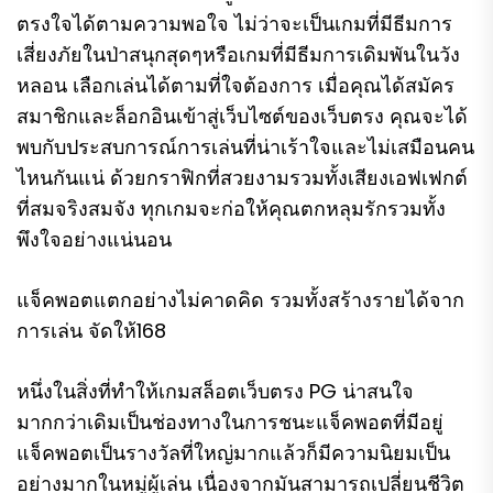
ตรงใจได้ตามความพอใจ ไม่ว่าจะเป็นเกมที่มีธีมการ
เสี่ยงภัยในป่าสนุกสุดๆหรือเกมที่มีธีมการเดิมพันในวัง
หลอน เลือกเล่นได้ตามที่ใจต้องการ เมื่อคุณได้สมัคร
สมาชิกและล็อกอินเข้าสู่เว็บไซต์ของเว็บตรง คุณจะได้
พบกับประสบการณ์การเล่นที่น่าเร้าใจและไม่เสมือนคน
ไหนกันแน่ ด้วยกราฟิกที่สวยงามรวมทั้งเสียงเอฟเฟกต์
ที่สมจริงสมจัง ทุกเกมจะก่อให้คุณตกหลุมรักรวมทั้ง
พึงใจอย่างแน่นอน
แจ็คพอตแตกอย่างไม่คาดคิด รวมทั้งสร้างรายได้จาก
การเล่น จัดให้168
หนึ่งในสิ่งที่ทำให้เกมสล็อตเว็บตรง PG น่าสนใจ
มากกว่าเดิมเป็นช่องทางในการชนะแจ็คพอตที่มีอยู่
แจ็คพอตเป็นรางวัลที่ใหญ่มากแล้วก็มีความนิยมเป็น
อย่างมากในหมู่ผู้เล่น เนื่องจากมันสามารถเปลี่ยนชีวิต