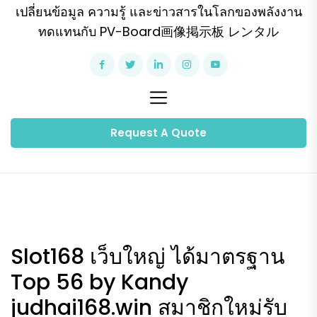
เปลี่ยนข้อมูล ความรู้ และข่าวสารในโลกของพลังงาน
ทดแทนกับ PV-Board画像掲示板 レンタル
Request A Quote
Slot168 เว็บใหญ่ ได้มาตรฐาน
Top 56 by Kandy
judhai168.win สมาชิกใหม่รับ