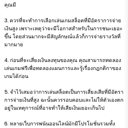
คุณมี
3. ควรที่จะทำการเลือกเล่นเกมสล็อตที่มีอัตราการจ่าย
เงินสูง เพราะเหตุว่าจะมีโอกาสสำหรับในการชนะเยอะ
ขึ้น โดยส่วนมากจะมีสัญลักษณ์แล้วก็การจ่ายรางวัลที่
มากมาย
4. ก่อนที่จะเสี่ยงเงินลงทุนของคุณ คุณสามารถทดลอง
เล่นเกมฟรีเพื่อทดลองแผนการและรู้เรื่องกฎกติกาของ
เกมได้ก่อน
5. จำไว้เสมอว่าการเล่นสล็อตเป็นการเสี่ยงเสียที่มีอัตรา
การจ่ายเงินที่สูง ฉะนั้นควรรอบคอบและไม่ให้ตัวเองตก
อยู่ในเหตุการณ์ที่อาจทำให้เสียเงินเยอะเกินไป
6. หลายเว็บการพนันออนไลน์มักมีโปรโมชั่นรวมทั้ง