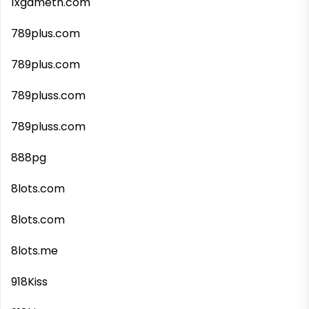
1xgameth.com
789plus.com
789plus.com
789pluss.com
789pluss.com
888pg
8lots.com
8lots.com
8lots.me
918Kiss