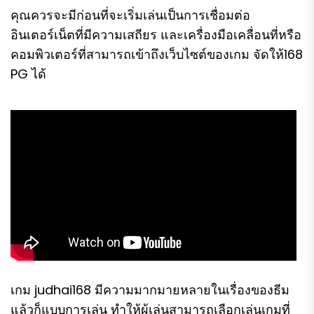
คุณควรจะมีก่อนที่จะเริ่มเล่นเป็นการเชื่อมต่อ
อินเตอร์เน็ตที่มีความเสถียร และเครื่องมือเคลื่อนที่หรือ
คอมพิวเตอร์ที่สามารถเข้าถึงเว็บไซต์ของเกม จัดให้168
PG ได้
เกม judhai168 มีความมากมายหลายในเรื่องของธีม
แล้วก็แบบการเล่น ทำให้ผู้เล่นสามารถเลือกเล่นเกมที่