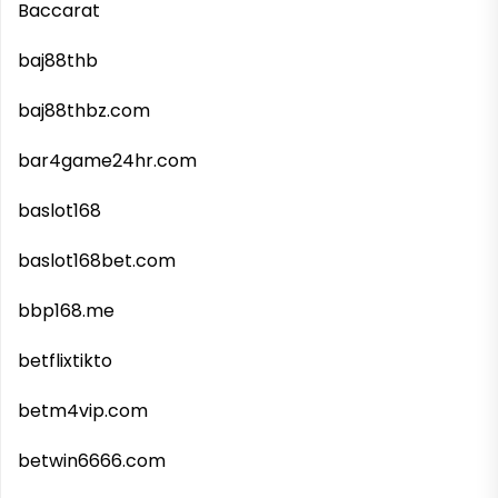
Baccarat
baj88thb
baj88thbz.com
bar4game24hr.com
baslot168
baslot168bet.com
bbp168.me
betflixtikto
betm4vip.com
betwin6666.com