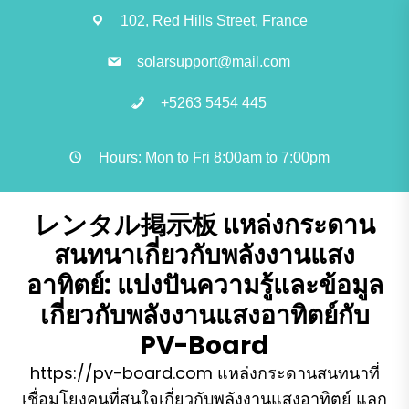
Skip
102, Red Hills Street, France
to
the
solarsupport@mail.com
content
+5263 5454 445
Hours: Mon to Fri 8:00am to 7:00pm
レンタル掲示板 แหล่งกระดาน
สนทนาเกี่ยวกับพลังงานแสง
อาทิตย์: แบ่งปันความรู้และข้อมูล
เกี่ยวกับพลังงานแสงอาทิตย์กับ
PV-Board
https://pv-board.com แหล่งกระดานสนทนาที่
เชื่อมโยงคนที่สนใจเกี่ยวกับพลังงานแสงอาทิตย์ แลก