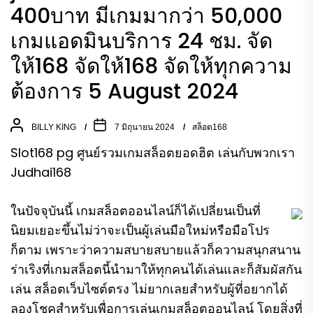
400บาท มีเกมมากว่า 50,000
เกมแอดมินบริการ 24 ชม. จัด
ให้168 จัดให้168 จัดให้ทุกความ
ต้องการ 5 August 2024
BILLY KING
7 มิถุนายน 2024
สล็อต168
Slot168 pg ศูนย์รวมเกมสล็อตยอดฮิต เล่นกับพวกเรา
Judhai168
ในปัจจุบันนี้ เกมสล็อตออนไลน์ก็ได้เปลี่ยนเป็นที่
นิยมเยอะขึ้นไม่ว่าจะเป็นผู้เล่นมือใหม่หรือมือโปร
ก็ตาม เพราะว่าความสบายสบายแล้วก็ความสนุกสนาน
ร่าเริงที่เกมสล็อตนี้นำมาให้ทุกคนได้เล่นและก็สัมผัสกัน
เล่น สล็อตเว็บไซต์ตรง ไม่ยากเลยสำหรับผู้ที่อยากได้
ลองโชคสำหรับเพื่อการเล่นเกมสล็อตออนไลน์ โดยสิ่งที่