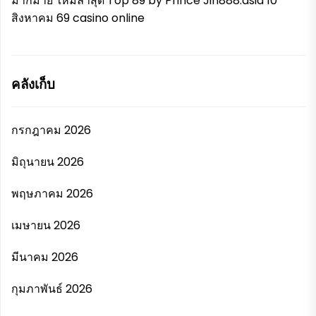
มากมาย ใหม่ล่าสุด Top 89 by Prince Jin888.asia 10
สิงหาคม 69 casino online
คลังเก็บ
กรกฎาคม 2026
มิถุนายน 2026
พฤษภาคม 2026
เมษายน 2026
มีนาคม 2026
กุมภาพันธ์ 2026