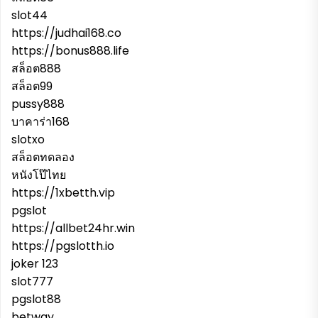
slot44
https://judhai168.co
https://bonus888.life
สล็อต888
สล็อต99
pussy888
บาคาร่า168
slotxo
สล็อตทดลอง
หนังโป๊ไทย
https://1xbetth.vip
pgslot
https://allbet24hr.win
https://pgslotth.io
joker 123
slot777
pgslot88
betway