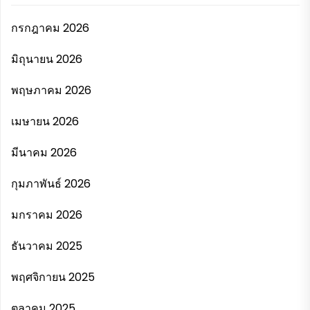
กรกฎาคม 2026
มิถุนายน 2026
พฤษภาคม 2026
เมษายน 2026
มีนาคม 2026
กุมภาพันธ์ 2026
มกราคม 2026
ธันวาคม 2025
พฤศจิกายน 2025
ตุลาคม 2025