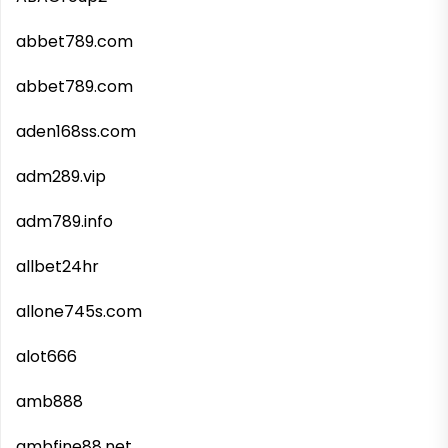
abbet789.com
abbet789.com
aden168ss.com
adm289.vip
adm789.info
allbet24hr
allone745s.com
alot666
amb888
ambfine88.net