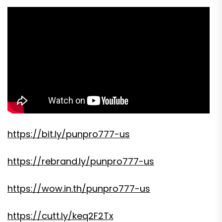
https://bit.ly/punpro777-us
https://rebrand.ly/punpro777-us
https://wow.in.th/punpro777-us
https://cutt.ly/keq2F2Tx