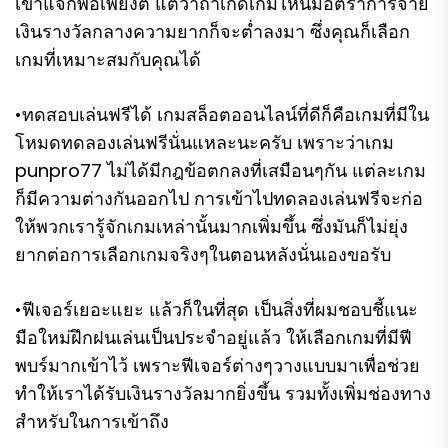
เข้าแจ็กพอเพียงต แต่ว่าถ้าเกิดเกมไหนมีอัตราการจ่าย
เงินรางวัลกลางความยากก็จะต่ำลงมา ซึ่งคุณก็เลือก
เกมที่เหมาะสมกับคุณได้
•ทดสอบเล่นฟรีได้ เกมสล็อตออนไลน์ที่ดีก็คือเกมที่มีใน
โหมดทดลองเล่นฟรีนั่นแหละนะครับ เพราะว่าเกม
punpro77 ไม่ได้มีกฎข้อตกลงที่เสมือนๆกัน แต่ละเกม
ก็มีความต่างกันออกไป การเข้าไปทดลองเล่นฟรีจะก่อ
ให้พวกเรารู้จักเกมเหล่านั้นมากเพิ่มขึ้น ซึ่งมันก็ไม่ยุ่ง
ยากต่อการเลือกเกมจริงๆในตอนหลังนั่นเองขอรับ
•ฟีเจอร์เยอะแยะ แล้วก็ในที่สุด เป็นสิ่งที่ผมชอบชี้แนะ
มือใหม่ฝึกฝนเล่นเป็นประจำอยู่แล้ว ให้เลือกเกมที่มีฟี
พบร์มากเข้าไว้ เพราะฟีเจอร์ต่างๆวางแบบมาเพื่อช่วย
ทำให้เราได้รับเงินรางวัลมากยิ่งขึ้น รวมทั้งเพิ่มช่องทาง
สำหรับในการเข้าถึง