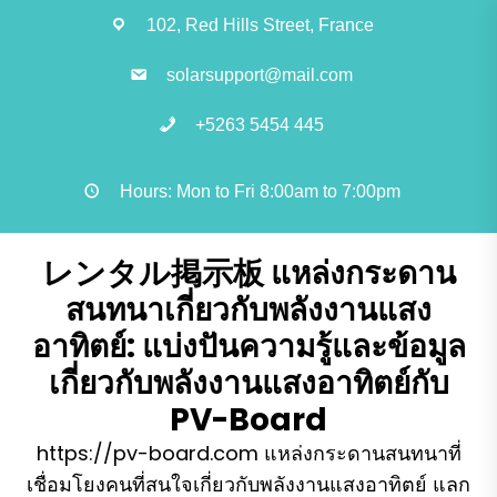
Skip
102, Red Hills Street, France
to
the
solarsupport@mail.com
content
+5263 5454 445
Hours: Mon to Fri 8:00am to 7:00pm
レンタル掲示板 แหล่งกระดาน
สนทนาเกี่ยวกับพลังงานแสง
อาทิตย์: แบ่งปันความรู้และข้อมูล
เกี่ยวกับพลังงานแสงอาทิตย์กับ
PV-Board
https://pv-board.com แหล่งกระดานสนทนาที่
เชื่อมโยงคนที่สนใจเกี่ยวกับพลังงานแสงอาทิตย์ แลก