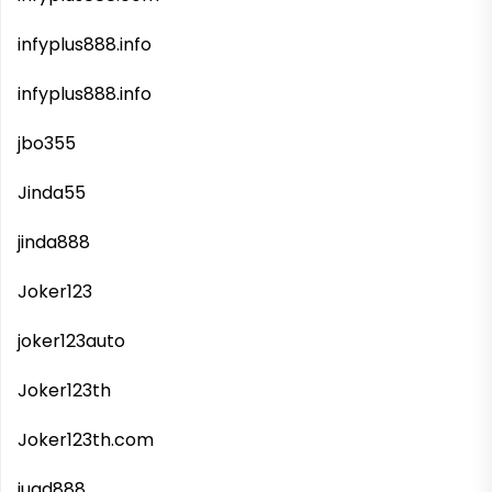
infyplus888.info
infyplus888.info
jbo355
Jinda55
jinda888
Joker123
joker123auto
Joker123th
Joker123th.com
juad888