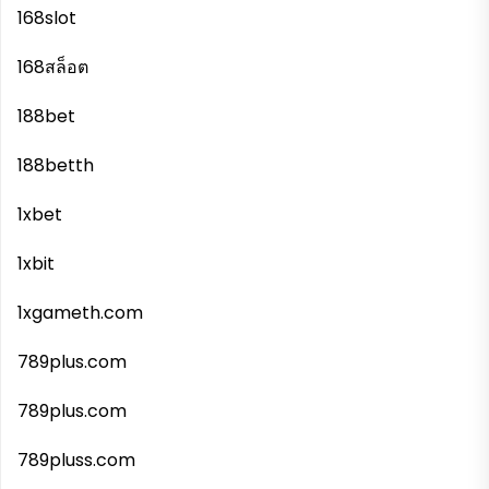
168slot
168สล็อต
188bet
188betth
1xbet
1xbit
1xgameth.com
789plus.com
789plus.com
789pluss.com