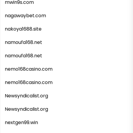
mwin9s.com
nagawaybet.com
nakoya1688.site
namoufa168.net
namoufa168.net
nemo168casino.com
nemo168casino.com
Newsyndicalist.org
Newsyndicalist.org
nextgen99.win