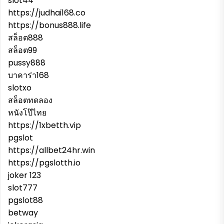
slot44
https://judhai168.co
https://bonus888.life
สล็อต888
สล็อต99
pussy888
บาคาร่า168
slotxo
สล็อตทดลอง
หนังโป๊ไทย
https://1xbetth.vip
pgslot
https://allbet24hr.win
https://pgslotth.io
joker 123
slot777
pgslot88
betway