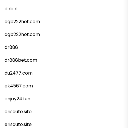
debet
dgb222hot.com
dgb222hot.com
dr888
dr888bet.com
du2477.com
ek4567.com
enjoy24.fun
erisauto.site
erisauto.site