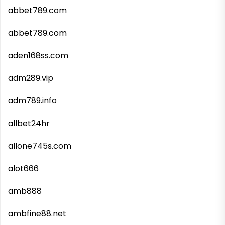
abbet789.com
abbet789.com
aden168ss.com
adm289.vip
adm789.info
allbet24hr
allone745s.com
alot666
amb888
ambfine88.net