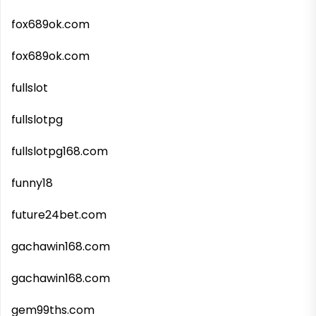
fox689ok.com
fox689ok.com
fullslot
fullslotpg
fullslotpg168.com
funny18
future24bet.com
gachawin168.com
gachawin168.com
gem99ths.com