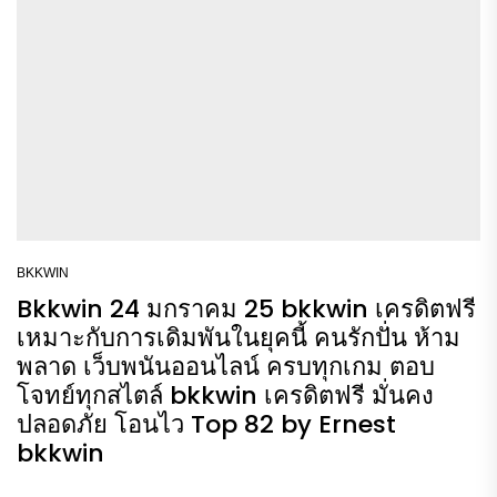
BKKWIN
Bkkwin 24 มกราคม 25 bkkwin เครดิตฟรี
เหมาะกับการเดิมพันในยุคนี้ คนรักปั่น ห้าม
พลาด เว็บพนันออนไลน์ ครบทุกเกม ตอบ
โจทย์ทุกสไตล์ bkkwin เครดิตฟรี มั่นคง
ปลอดภัย โอนไว Top 82 by Ernest
bkkwin