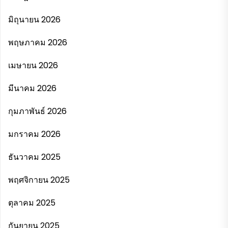
มิถุนายน 2026
พฤษภาคม 2026
เมษายน 2026
มีนาคม 2026
กุมภาพันธ์ 2026
มกราคม 2026
ธันวาคม 2025
พฤศจิกายน 2025
ตุลาคม 2025
กันยายน 2025