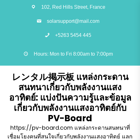
Skip
102, Red Hills Street, France
to
the
solarsupport@mail.com
content
+5263 5454 445
Hours: Mon to Fri 8:00am to 7:00pm
レンタル掲示板 แหล่งกระดาน
สนทนาเกี่ยวกับพลังงานแสง
อาทิตย์: แบ่งปันความรู้และข้อมูล
เกี่ยวกับพลังงานแสงอาทิตย์กับ
PV-Board
https://pv-board.com แหล่งกระดานสนทนาที่
เชื่อมโยงคนที่สนใจเกี่ยวกับพลังงานแสงอาทิตย์ แลก