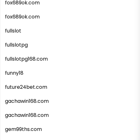
fox689ok.com
fox689ok.com
fullslot
fullslotpg
fullslotpg168.com
funny18
future24bet.com
gachawin168.com
gachawin168.com
gem99ths.com