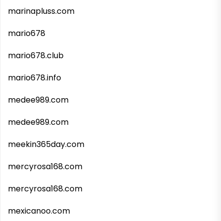
marinapluss.com
mario678
mario678.club
mario678.info
medee989.com
medee989.com
meekin365day.com
mercyrosa168.com
mercyrosa168.com
mexicanoo.com