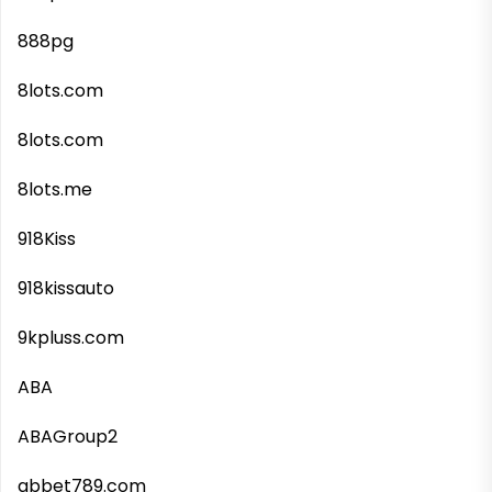
888pg
8lots.com
8lots.com
8lots.me
918Kiss
918kissauto
9kpluss.com
ABA
ABAGroup2
abbet789.com