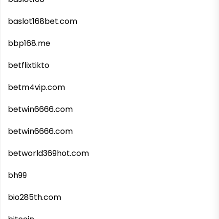
baslot168bet.com
bbp168.me
betflixtikto
betm4vip.com
betwin6666.com
betwin6666.com
betworld369hot.com
bh99
bio285th.com