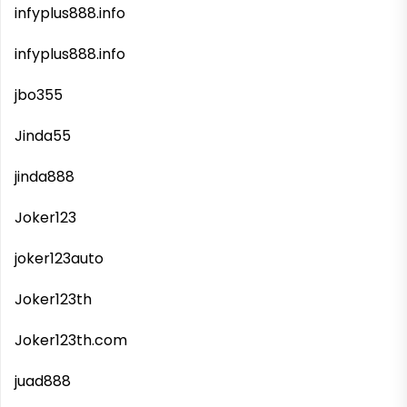
infyplus888.info
infyplus888.info
jbo355
Jinda55
jinda888
Joker123
joker123auto
Joker123th
Joker123th.com
juad888