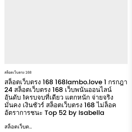
สล็อตเว็บตรง 168
สล็อตเว็บตรง 168 168lambo.love 1 กรกฎา
24 สล็อตเว็บตรง 168 เว็บพนันออนไลน์
อันดับ 1ครบจบที่เดียว แตกหนัก จ่ายจริง
มั่นคง เงินชัวร์ สล็อตเว็บตรง 168 ไม่ล็อค
อัตราการชนะ Top 52 by Isabella
สล็อตเว็บต...