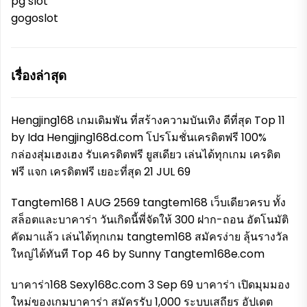
pg slot
gogoslot
เรื่องล่าสุด
Hengjing168 เกมเดิมพัน ที่สร้างความบันเทิง ดีที่สุด Top 11
by Ida Hengjing168d.com โปรโมชั่นเครดิตฟรี 100%
กล่องสุ่มเฮงเฮง รับเครดิตฟรี ยูสเดียว เล่นได้ทุกเกม เครดิต
ฟรี แจก เครดิตฟรี เยอะที่สุด 21 JUL 69
Tangtem168 1 AUG 2569 tangtem168 เว็บเดียวครบ ทั้ง
สล็อตและบาคาร่า วันเกิดนี้พี่จัดให้ 300 ฝาก-ถอน อัตโนมัติ
คัดมาแล้ว เล่นได้ทุกเกม tangtem168 สมัครง่าย ลุ้นรางวัล
ใหญ่ได้ทันที Top 46 by Sunny Tangtem168e.com
บาคาร่า168 Sexy168c.com 3 Sep 69 บาคาร่า เปิดมุมมอง
ใหม่ของเกมบาคาร่า สมัครรับ 1,000 ระบบเสถียร อัปเดต