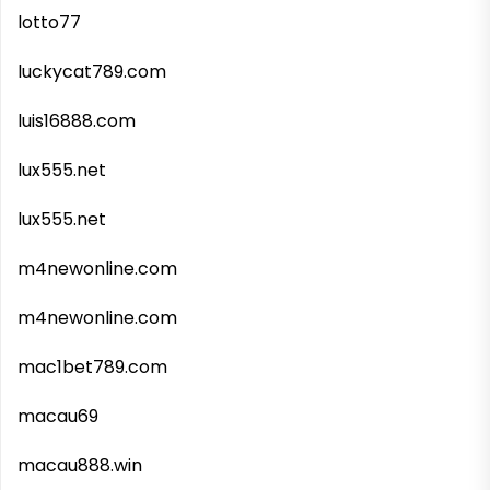
lotto77
luckycat789.com
luis16888.com
lux555.net
lux555.net
m4newonline.com
m4newonline.com
mac1bet789.com
macau69
macau888.win