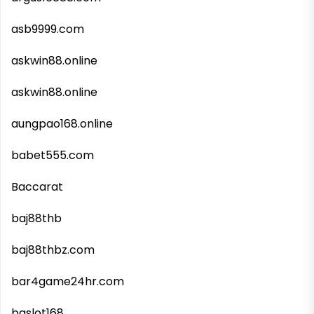
asb9999.com
askwin88.online
askwin88.online
aungpao168.online
babet555.com
Baccarat
baj88thb
baj88thbz.com
bar4game24hr.com
baslot168