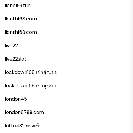
lionel99.fun
lionth168.com
lionth168.com
live22
live22slot
lockdown168 เข้าสู่ระบบ
lockdown168 เข้าสู่ระบบ
london45
london6789.com
lotto432 ทางเข้า