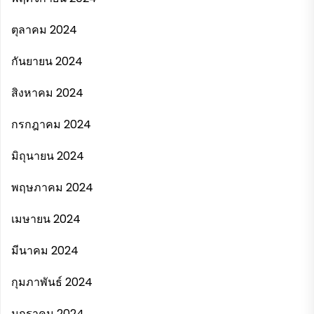
ตุลาคม 2024
กันยายน 2024
สิงหาคม 2024
กรกฎาคม 2024
มิถุนายน 2024
พฤษภาคม 2024
เมษายน 2024
มีนาคม 2024
กุมภาพันธ์ 2024
มกราคม 2024