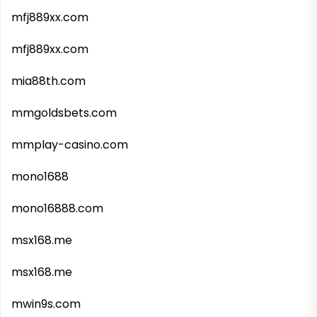
mfj889xx.com
mfj889xx.com
mia88th.com
mmgoldsbets.com
mmplay-casino.com
mono1688
mono16888.com
msx168.me
msx168.me
mwin9s.com