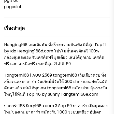
pg slot
gogoslot
เรื่องล่าสุด
Hengjing168 เกมเดิมพัน ที่สร้างความบันเทิง ดีที่สุด Top 11
by Ida Hengjing168d.com โปรโมชั่นเครดิตฟรี 100%
กล่องสุ่มเฮงเฮง รับเครดิตฟรี ยูสเดียว เล่นได้ทุกเกม เครดิต
ฟรี แจก เครดิตฟรี เยอะที่สุด 21 JUL 69
Tangtem168 1 AUG 2569 tangtem168 เว็บเดียวครบ ทั้ง
สล็อตและบาคาร่า วันเกิดนี้พี่จัดให้ 300 ฝาก-ถอน อัตโนมัติ
คัดมาแล้ว เล่นได้ทุกเกม tangtem168 สมัครง่าย ลุ้นรางวัล
ใหญ่ได้ทันที Top 46 by Sunny Tangtem168e.com
บาคาร่า168 Sexy168c.com 3 Sep 69 บาคาร่า เปิดมุมมอง
ใหม่ของเกมบาคาร่า สมัครรับ 1,000 ระบบเสถียร อัปเดต