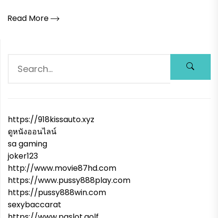
Read More
https://918kissauto.xyz
ดูหนังออนไลน์
sa gaming
joker123
http://www.movie87hd.com
https://www.pussy888play.com
https://pussy888win.com
sexybaccarat
https://www.pgslot.golf