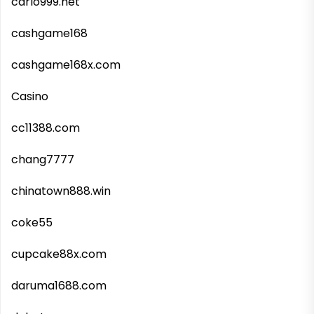
carlo999.net
cashgame168
cashgame168x.com
Casino
cc11388.com
chang7777
chinatown888.win
coke55
cupcake88x.com
daruma1688.com