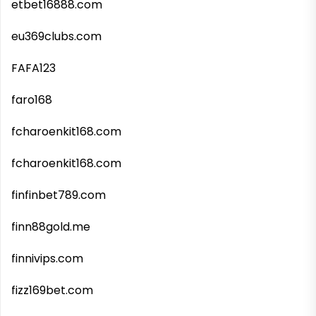
etbet16888.com
eu369clubs.com
FAFA123
faro168
fcharoenkit168.com
fcharoenkit168.com
finfinbet789.com
finn88gold.me
finnivips.com
fizz169bet.com