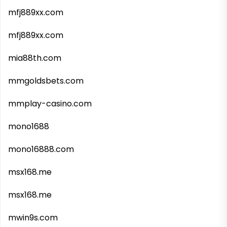
mfj889xx.com
mfj889xx.com
mia88th.com
mmgoldsbets.com
mmplay-casino.com
mono1688
mono16888.com
msx168.me
msx168.me
mwin9s.com