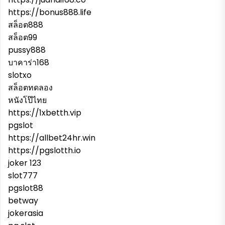
https://bonus888.life
สล็อต888
สล็อต99
pussy888
บาคาร่า168
slotxo
สล็อตทดลอง
หนังโป๊ไทย
https://1xbetth.vip
pgslot
https://allbet24hr.win
https://pgslotth.io
joker 123
slot777
pgslot88
betway
jokerasia