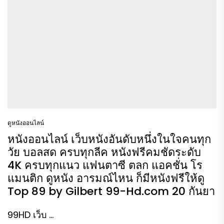
ดูหนังออนไลน์
หนังออนไลน์ เว็บหนังอันดับหนึ่งในใจคนทุก
วัย บอลสด ครบทุกลีค หนังฟรีคมชัดระดับ
4K ครบทุกแนว แฟนตาซี ตลก แอคชั่น โร
แมนติก ดูหนัง อารมณ์ไหน ก็มีหนังฟรีให้ดู
Top 89 by Gilbert 99-Hd.com 20 กันยา
99HD เว็บ ...