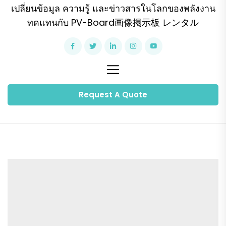
เปลี่ยนข้อมูล ความรู้ และข่าวสารในโลกของพลังงาน
ทดแทนกับ PV-Board画像掲示板 レンタル
Request A Quote