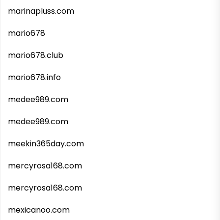
marinapluss.com
mario678
mario678.club
mario678.info
medee989.com
medee989.com
meekin365day.com
mercyrosa168.com
mercyrosa168.com
mexicanoo.com