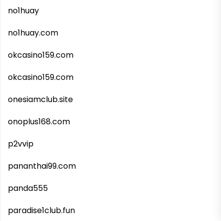
no1huay
no1huay.com
okcasino159.com
okcasino159.com
onesiamclub.site
onoplus168.com
p2vvip
pananthai99.com
panda555
paradise1club.fun