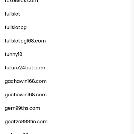
fox689ok.com
fullslot
fullslotpg
fullslotpg168.com
funny18
future24bet.com
gachawin168.com
gachawin168.com
gem99ths.com
goatza888fin.com