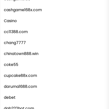
cashgame168x.com
Casino
cc11388.com
chang7777
chinatown888.win
coke55
cupcake88x.com
daruma1688.com
debet
dgb222hot.com