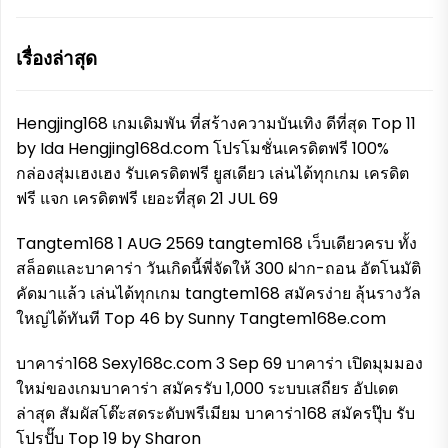
เรื่องล่าสุด
Hengjing168 เกมเดิมพัน ที่สร้างความบันเทิง ดีที่สุด Top 11
by Ida Hengjing168d.com โปรโมชั่นเครดิตฟรี 100%
กล่องสุ่มเฮงเฮง รับเครดิตฟรี ยูสเดียว เล่นได้ทุกเกม เครดิต
ฟรี แจก เครดิตฟรี เยอะที่สุด 21 JUL 69
Tangtem168 1 AUG 2569 tangtem168 เว็บเดียวครบ ทั้ง
สล็อตและบาคาร่า วันเกิดนี้พี่จัดให้ 300 ฝาก-ถอน อัตโนมัติ
คัดมาแล้ว เล่นได้ทุกเกม tangtem168 สมัครง่าย ลุ้นรางวัล
ใหญ่ได้ทันที Top 46 by Sunny Tangtem168e.com
บาคาร่า168 Sexy168c.com 3 Sep 69 บาคาร่า เปิดมุมมอง
ใหม่ของเกมบาคาร่า สมัครรับ 1,000 ระบบเสถียร อัปเดต
ล่าสุด สัมผัสโต๊ะสดระดับพรีเมียม บาคาร่า168 สมัครปุ๊บ รับ
โปรปั๊บ Top 19 by Sharon