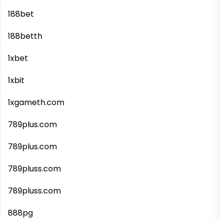
188bet
188betth
1xbet
1xbit
1xgameth.com
789plus.com
789plus.com
789pluss.com
789pluss.com
888pg