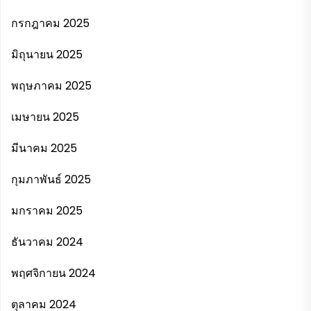
กรกฎาคม 2025
มิถุนายน 2025
พฤษภาคม 2025
เมษายน 2025
มีนาคม 2025
กุมภาพันธ์ 2025
มกราคม 2025
ธันวาคม 2024
พฤศจิกายน 2024
ตุลาคม 2024