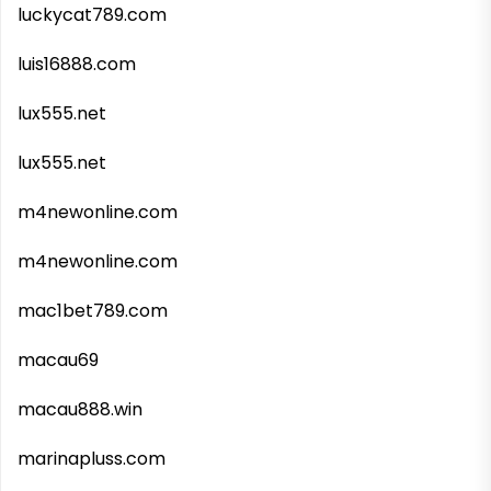
luckycat789.com
luis16888.com
lux555.net
lux555.net
m4newonline.com
m4newonline.com
mac1bet789.com
macau69
macau888.win
marinapluss.com