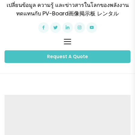
เปลี่ยนข้อมูล ความรู้ และข่าวสารในโลกของพลังงาน
ทดแทนกับ PV-Board画像掲示板 レンタル
Request A Quote