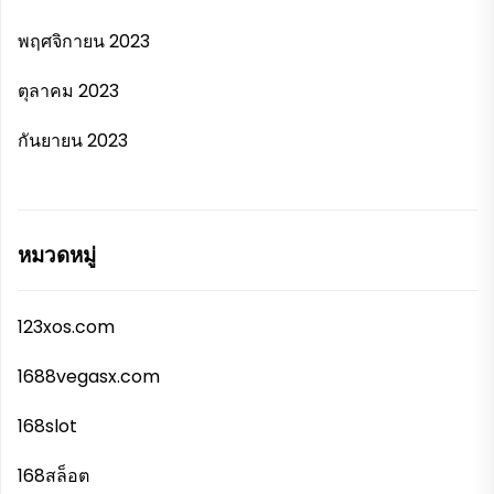
พฤศจิกายน 2023
ตุลาคม 2023
กันยายน 2023
หมวดหมู่
123xos.com
1688vegasx.com
168slot
168สล็อต