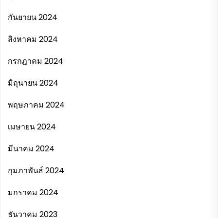
กันยายน 2024
สิงหาคม 2024
กรกฎาคม 2024
มิถุนายน 2024
พฤษภาคม 2024
เมษายน 2024
มีนาคม 2024
กุมภาพันธ์ 2024
มกราคม 2024
ธันวาคม 2023