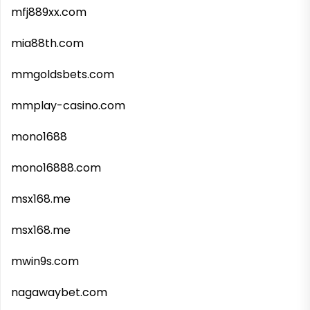
mfj889xx.com
mia88th.com
mmgoldsbets.com
mmplay-casino.com
mono1688
mono16888.com
msx168.me
msx168.me
mwin9s.com
nagawaybet.com