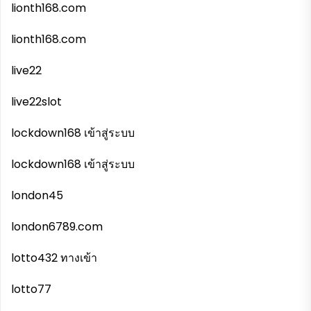
lionth168.com
lionth168.com
live22
live22slot
lockdown168 เข้าสู่ระบบ
lockdown168 เข้าสู่ระบบ
london45
london6789.com
lotto432 ทางเข้า
lotto77