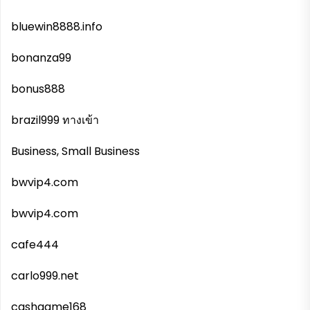
bluewin8888.info
bonanza99
bonus888
brazil999 ทางเข้า
Business, Small Business
bwvip4.com
bwvip4.com
cafe444
carlo999.net
cashgame168