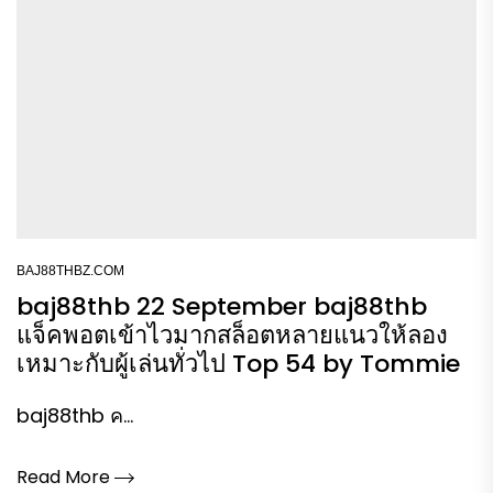
BAJ88THBZ.COM
baj88thb 22 September baj88thb
แจ็คพอตเข้าไวมากสล็อตหลายแนวให้ลอง
เหมาะกับผู้เล่นทั่วไป Top 54 by Tommie
baj88thb ค...
Read More