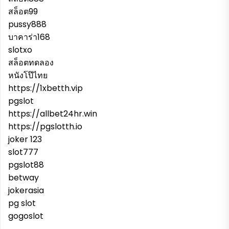
สล็อต99
pussy888
บาคาร่า168
slotxo
สล็อตทดลอง
หนังโป๊ไทย
https://1xbetth.vip
pgslot
https://allbet24hr.win
https://pgslotth.io
joker 123
slot777
pgslot88
betway
jokerasia
pg slot
gogoslot