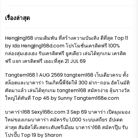
เรื่องล่าสุด
Hengjing168 เกมเดิมพัน ที่สร้างความบันเทิง ดีที่สุด Top 11
by Ida Hengjing168d.com โปรโมชั่นเครดิตฟรี 100%
กล่องสุ่มเฮงเฮง รับเครดิตฟรี ยูสเดียว เล่นได้ทุกเกม เครดิต
ฟรี แจก เครดิตฟรี เยอะที่สุด 21 JUL 69
Tangtem168 1 AUG 2569 tangtem168 เว็บเดียวครบ ทั้ง
สล็อตและบาคาร่า วันเกิดนี้พี่จัดให้ 300 ฝาก-ถอน อัตโนมัติ
คัดมาแล้ว เล่นได้ทุกเกม tangtem168 สมัครง่าย ลุ้นรางวัล
ใหญ่ได้ทันที Top 46 by Sunny Tangtem168e.com
บาคาร่า168 Sexy168c.com 3 Sep 69 บาคาร่า เปิดมุมมอง
ใหม่ของเกมบาคาร่า สมัครรับ 1,000 ระบบเสถียร อัปเดต
ล่าสุด สัมผัสโต๊ะสดระดับพรีเมียม บาคาร่า168 สมัครปุ๊บ รับ
โปรปั๊บ Top 19 by Sharon