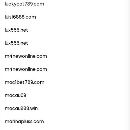
luckycat789.com
luis16888.com
lux555.net
lux555.net
m4newonline.com
m4newonline.com
mac1bet789.com
macau69
macau888.win
marinapluss.com