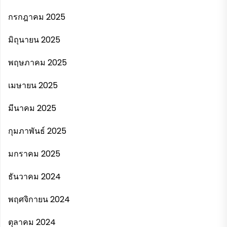
กรกฎาคม 2025
มิถุนายน 2025
พฤษภาคม 2025
เมษายน 2025
มีนาคม 2025
กุมภาพันธ์ 2025
มกราคม 2025
ธันวาคม 2024
พฤศจิกายน 2024
ตุลาคม 2024