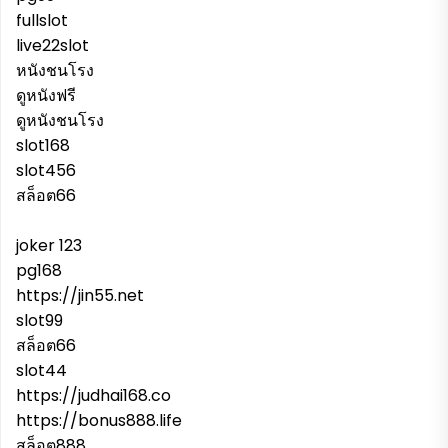
fullslot
live22slot
หนังชนโรง
ดูหนังฟรี
ดูหนังชนโรง
slot168
slot456
สล็อต66
joker 123
pg168
https://jin55.net
slot99
สล็อต66
slot44
https://judhai168.co
https://bonus888.life
สล็อต888