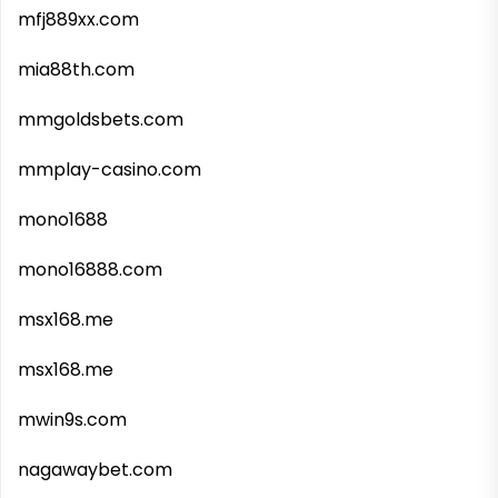
mfj889xx.com
mia88th.com
mmgoldsbets.com
mmplay-casino.com
mono1688
mono16888.com
msx168.me
msx168.me
mwin9s.com
nagawaybet.com