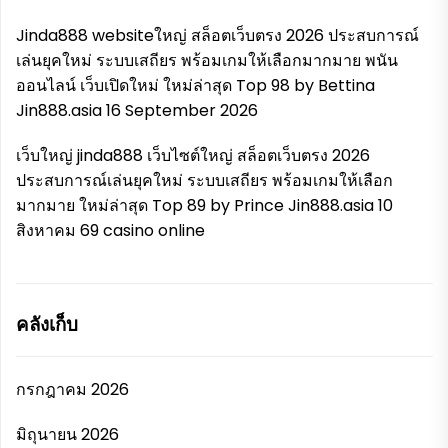
Jinda888 websiteใหญ่ สล็อตเว็บตรง 2026 ประสบการณ์
เล่นยุคใหม่ ระบบเสถียร พร้อมเกมให้เลือกมากมาย พนัน
ออนไลน์ เว็บเปิดใหม่ ใหม่ล่าสุด Top 98 by Bettina
Jin888.asia 16 September 2026
เว็บใหญ่ jinda888 เว็บไซต์ใหญ่ สล็อตเว็บตรง 2026
ประสบการณ์เล่นยุคใหม่ ระบบเสถียร พร้อมเกมให้เลือก
มากมาย ใหม่ล่าสุด Top 89 by Prince Jin888.asia 10
สิงหาคม 69 casino online
คลังเก็บ
กรกฎาคม 2026
มิถุนายน 2026