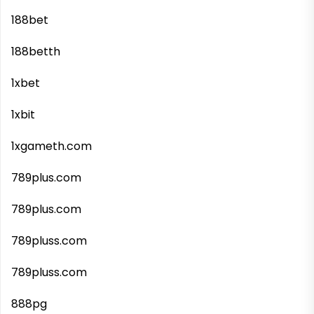
188bet
188betth
1xbet
1xbit
1xgameth.com
789plus.com
789plus.com
789pluss.com
789pluss.com
888pg