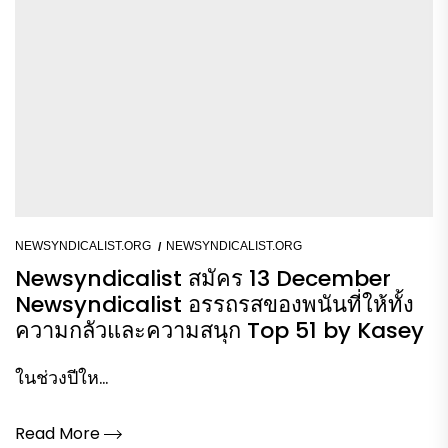
NEWSYNDICALIST.ORG
NEWSYNDICALIST.ORG
Newsyndicalist สมัคร 13 December
Newsyndicalist อรรถรสของพนันที่ให้ทั้ง
ความกลัวและความสนุก Top 51 by Kasey
ในช่วงปีให...
Read More