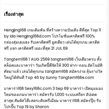
เรื่องล่าสุด
Hengjing168 เกมเดิมพัน ที่สร้างความบันเทิง ดีที่สุด Top 11
by Ida Hengjing168d.com โปรโมชั่นเครดิตฟรี 100%
กล่องสุ่มเฮงเฮง รับเครดิตฟรี ยูสเดียว เล่นได้ทุกเกม เครดิต
ฟรี แจก เครดิตฟรี เยอะที่สุด 21 JUL 69
Tangtem168 1 AUG 2569 tangtem168 เว็บเดียวครบ ทั้ง
สล็อตและบาคาร่า วันเกิดนี้พี่จัดให้ 300 ฝาก-ถอน อัตโนมัติ
คัดมาแล้ว เล่นได้ทุกเกม tangtem168 สมัครง่าย ลุ้นรางวัล
ใหญ่ได้ทันที Top 46 by Sunny Tangtem168e.com
บาคาร่า168 Sexy168c.com 3 Sep 69 บาคาร่า เปิดมุมมอง
ใหม่ของเกมบาคาร่า สมัครรับ 1,000 ระบบเสถียร อัปเดต
ล่าสุด สัมผัสโต๊ะสดระดับพรีเมียม บาคาร่า168 สมัครปุ๊บ รับ
โปรปั๊บ Top 19 by Sharon