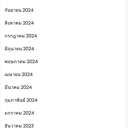
กันยายน 2024
สิงหาคม 2024
กรกฎาคม 2024
มิถุนายน 2024
พฤษภาคม 2024
เมษายน 2024
มีนาคม 2024
กุมภาพันธ์ 2024
มกราคม 2024
ธันวาคม 2023