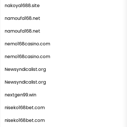
nakoya1688.site
namoufa168.net
namoufa168.net
nemo168casino.com
nemo168casino.com
Newsyndicalist.org
Newsyndicalist.org
nextgen99.win
niseko168bet.com
niseko168bet.com