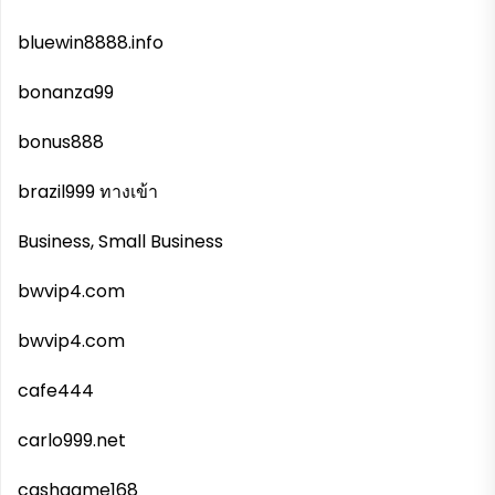
bluewin8888.info
bonanza99
bonus888
brazil999 ทางเข้า
Business, Small Business
bwvip4.com
bwvip4.com
cafe444
carlo999.net
cashgame168