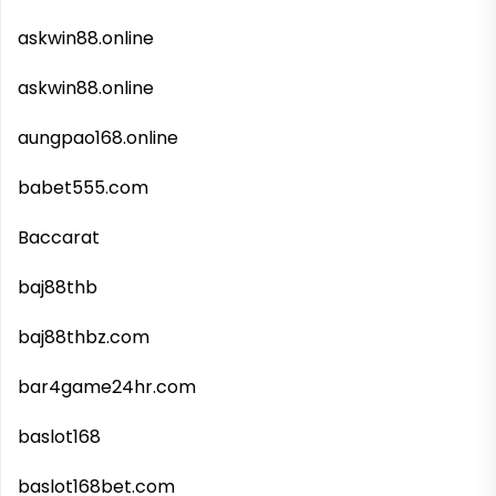
askwin88.online
askwin88.online
aungpao168.online
babet555.com
Baccarat
baj88thb
baj88thbz.com
bar4game24hr.com
baslot168
baslot168bet.com