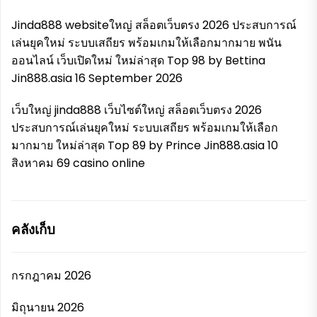
Jinda888 websiteใหญ่ สล็อตเว็บตรง 2026 ประสบการณ์
เล่นยุคใหม่ ระบบเสถียร พร้อมเกมให้เลือกมากมาย พนัน
ออนไลน์ เว็บเปิดใหม่ ใหม่ล่าสุด Top 98 by Bettina
Jin888.asia 16 September 2026
เว็บใหญ่ jinda888 เว็บไซต์ใหญ่ สล็อตเว็บตรง 2026
ประสบการณ์เล่นยุคใหม่ ระบบเสถียร พร้อมเกมให้เลือก
มากมาย ใหม่ล่าสุด Top 89 by Prince Jin888.asia 10
สิงหาคม 69 casino online
คลังเก็บ
กรกฎาคม 2026
มิถุนายน 2026