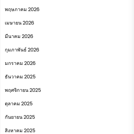
พฤษภาคม 2026
เมษายน 2026
มีนาคม 2026
กุมภาพันธ์ 2026
มกราคม 2026
ธันวาคม 2025
พฤศจิกายน 2025
ตุลาคม 2025
กันยายน 2025
สิงหาคม 2025