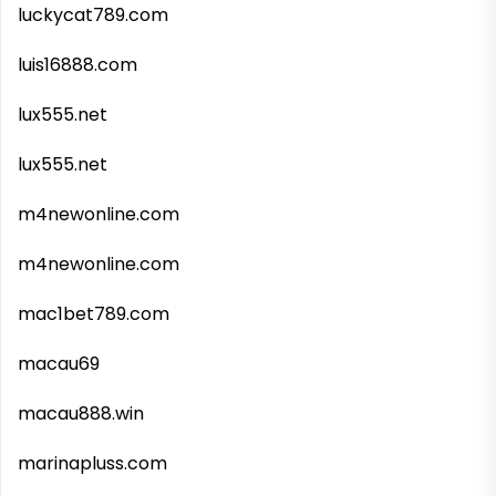
luckycat789.com
luis16888.com
lux555.net
lux555.net
m4newonline.com
m4newonline.com
mac1bet789.com
macau69
macau888.win
marinapluss.com