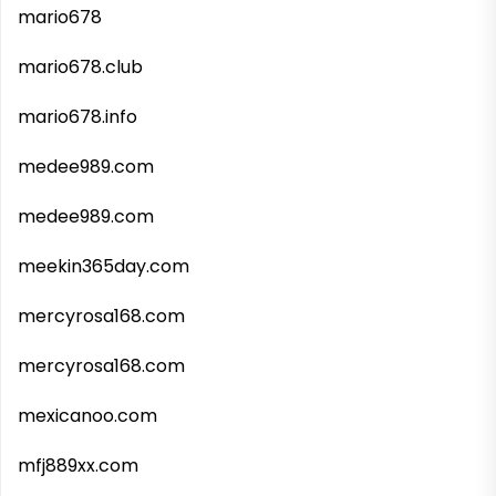
mario678
mario678.club
mario678.info
medee989.com
medee989.com
meekin365day.com
mercyrosa168.com
mercyrosa168.com
mexicanoo.com
mfj889xx.com