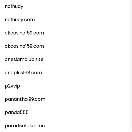
no1huay
no1huay.com
okcasino159.com
okcasino159.com
onesiamclub.site
onoplus168.com
p2vvip
pananthai99.com
panda555
paradise1club.fun