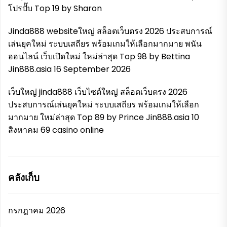
โปรปั๊บ Top 19 by Sharon
Jinda888 websiteใหญ่ สล็อตเว็บตรง 2026 ประสบการณ์
เล่นยุคใหม่ ระบบเสถียร พร้อมเกมให้เลือกมากมาย พนัน
ออนไลน์ เว็บเปิดใหม่ ใหม่ล่าสุด Top 98 by Bettina
Jin888.asia 16 September 2026
เว็บใหญ่ jinda888 เว็บไซต์ใหญ่ สล็อตเว็บตรง 2026
ประสบการณ์เล่นยุคใหม่ ระบบเสถียร พร้อมเกมให้เลือก
มากมาย ใหม่ล่าสุด Top 89 by Prince Jin888.asia 10
สิงหาคม 69 casino online
คลังเก็บ
กรกฎาคม 2026