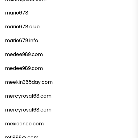
mario678
mario678.club
mario678.info
medee989.com
medee989.com
meekin365day.com
mercyrosa168.com
mercyrosa168.com
mexicanoo.com
mfj889xx.com