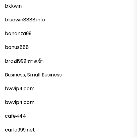
bkkwin
bluewin8888.info
bonanza99
bonus888
brazil999 ทางเข้า
Business, Small Business
bwvip4.com
bwvip4.com
cafe444
carlo999.net