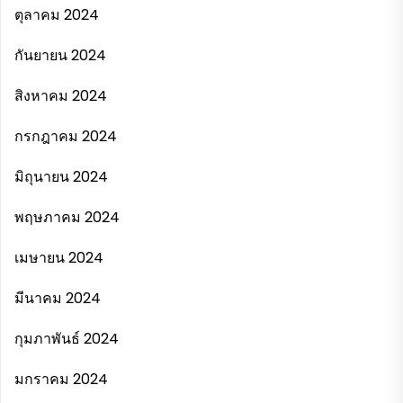
ตุลาคม 2024
กันยายน 2024
สิงหาคม 2024
กรกฎาคม 2024
มิถุนายน 2024
พฤษภาคม 2024
เมษายน 2024
มีนาคม 2024
กุมภาพันธ์ 2024
มกราคม 2024