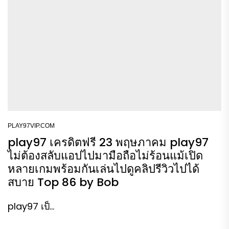
PLAY97VIP.COM
play97 เครดิตฟรี 23 พฤษภาคม play97
ไม่ต้องสลับแอปไปมามือถือไม่ร้อนแม้เปิด
หลายเกมพร้อมกันเล่นไปดูคลิปรีวิวไปได้
สบาย Top 86 by Bob
play97 เป็...