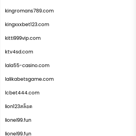
kingromans789.com
kingxxxbet123.com
kitti999vip.com
ktv4sd.com
lala55-casino.com
lalikabetsgame.com
lcbet444.com
lion123สล็อต
lionel99.fun
lionel99.fun