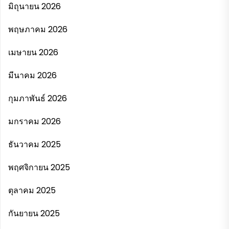
มิถุนายน 2026
พฤษภาคม 2026
เมษายน 2026
มีนาคม 2026
กุมภาพันธ์ 2026
มกราคม 2026
ธันวาคม 2025
พฤศจิกายน 2025
ตุลาคม 2025
กันยายน 2025