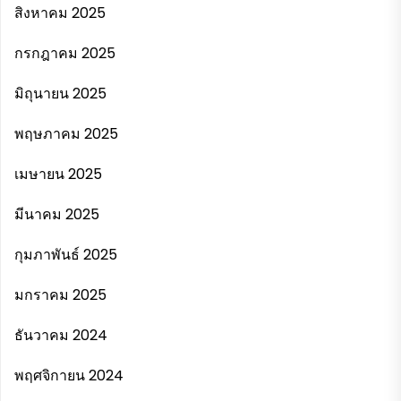
สิงหาคม 2025
กรกฎาคม 2025
มิถุนายน 2025
พฤษภาคม 2025
เมษายน 2025
มีนาคม 2025
กุมภาพันธ์ 2025
มกราคม 2025
ธันวาคม 2024
พฤศจิกายน 2024