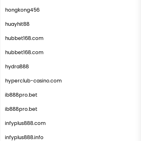
hongkong456
huayhit88
hubbet168.com
hubbet168.com
hydra888
hyperclub-casino.com
ib888pro.bet
ib888pro.bet
infyplus888.com
infyplus888.info