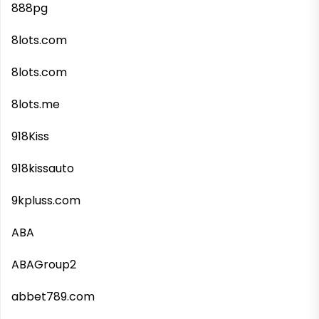
888pg
8lots.com
8lots.com
8lots.me
918Kiss
918kissauto
9kpluss.com
ABA
ABAGroup2
abbet789.com