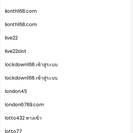
lionth168.com
lionth168.com
live22
live22slot
lockdown168 เข้าสู่ระบบ
lockdown168 เข้าสู่ระบบ
london45
london6789.com
lotto432 ทางเข้า
lotto77