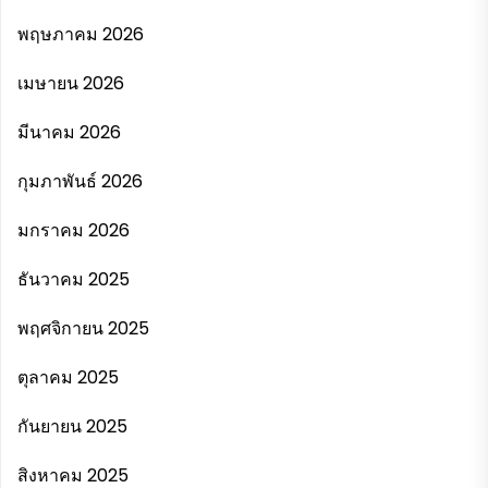
พฤษภาคม 2026
เมษายน 2026
มีนาคม 2026
กุมภาพันธ์ 2026
มกราคม 2026
ธันวาคม 2025
พฤศจิกายน 2025
ตุลาคม 2025
กันยายน 2025
สิงหาคม 2025