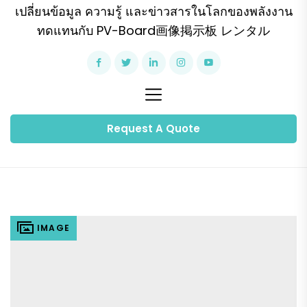
เปลี่ยนข้อมูล ความรู้ และข่าวสารในโลกของพลังงาน
ทดแทนกับ PV-Board画像掲示板 レンタル
Request A Quote
IMAGE