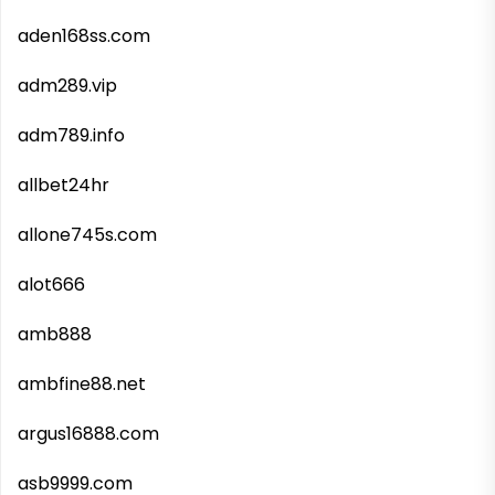
aden168ss.com
adm289.vip
adm789.info
allbet24hr
allone745s.com
alot666
amb888
ambfine88.net
argus16888.com
asb9999.com