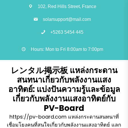
Skip
102, Red Hills Street, France
to
the
solarsupport@mail.com
content
+5263 5454 445
Hours: Mon to Fri 8:00am to 7:00pm
レンタル掲示板 แหล่งกระดาน
สนทนาเกี่ยวกับพลังงานแสง
อาทิตย์: แบ่งปันความรู้และข้อมูล
เกี่ยวกับพลังงานแสงอาทิตย์กับ
PV-Board
https://pv-board.com แหล่งกระดานสนทนาที่
เชื่อมโยงคนที่สนใจเกี่ยวกับพลังงานแสงอาทิตย์ แลก