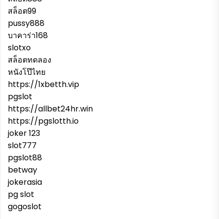
สล็อต99
pussy888
บาคาร่า168
slotxo
สล็อตทดลอง
หนังโป๊ไทย
https://1xbetth.vip
pgslot
https://allbet24hr.win
https://pgslotth.io
joker 123
slot777
pgslot88
betway
jokerasia
pg slot
gogoslot