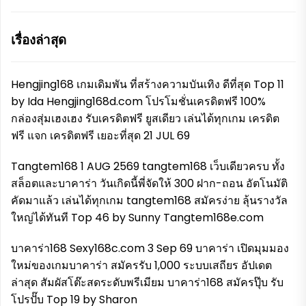
เรื่องล่าสุด
Hengjing168 เกมเดิมพัน ที่สร้างความบันเทิง ดีที่สุด Top 11
by Ida Hengjing168d.com โปรโมชั่นเครดิตฟรี 100%
กล่องสุ่มเฮงเฮง รับเครดิตฟรี ยูสเดียว เล่นได้ทุกเกม เครดิต
ฟรี แจก เครดิตฟรี เยอะที่สุด 21 JUL 69
Tangtem168 1 AUG 2569 tangtem168 เว็บเดียวครบ ทั้ง
สล็อตและบาคาร่า วันเกิดนี้พี่จัดให้ 300 ฝาก-ถอน อัตโนมัติ
คัดมาแล้ว เล่นได้ทุกเกม tangtem168 สมัครง่าย ลุ้นรางวัล
ใหญ่ได้ทันที Top 46 by Sunny Tangtem168e.com
บาคาร่า168 Sexy168c.com 3 Sep 69 บาคาร่า เปิดมุมมอง
ใหม่ของเกมบาคาร่า สมัครรับ 1,000 ระบบเสถียร อัปเดต
ล่าสุด สัมผัสโต๊ะสดระดับพรีเมียม บาคาร่า168 สมัครปุ๊บ รับ
โปรปั๊บ Top 19 by Sharon