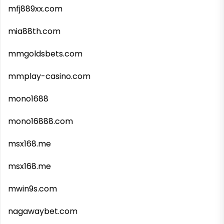
mfj889xx.com
mia88th.com
mmgoldsbets.com
mmplay-casino.com
mono1688
mono16888.com
msx168.me
msx168.me
mwin9s.com
nagawaybet.com