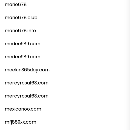
mario678
mario678.club
mario678.info
medee989.com
medee989.com
meekin365day.com
mercyrosa168.com
mercyrosa168.com
mexicanoo.com
mfj889xx.com