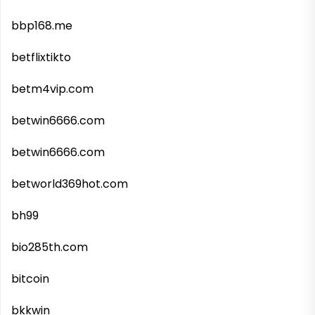
bbp168.me
betflixtikto
betm4vip.com
betwin6666.com
betwin6666.com
betworld369hot.com
bh99
bio285th.com
bitcoin
bkkwin