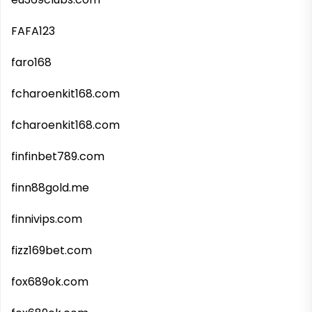
FAFA123
faro168
fcharoenkit168.com
fcharoenkit168.com
finfinbet789.com
finn88gold.me
finnivips.com
fizz169bet.com
fox689ok.com