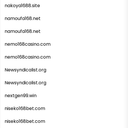
nakoya1688.site
namoufa168.net
namoufa168.net
nemo168casino.com
nemo168casino.com
Newsyndicalist.org
Newsyndicalist.org
nextgen99.win
niseko168bet.com
niseko168bet.com