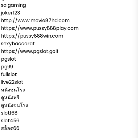
sa gaming
joker123
http://www.movie87hd.com
https://www.pussy888play.com
https://pussy888win.com
sexybaccarat
https://www.pgslot.golf
pgslot
pg99
fullslot
live22slot
หนังชนโรง
ดูหนังฟรี
ดูหนังชนโรง
slot168
slot456
สล็อต66