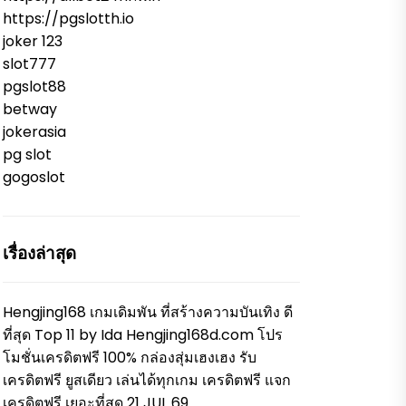
https://pgslotth.io
joker 123
slot777
pgslot88
betway
jokerasia
pg slot
gogoslot
เรื่องล่าสุด
Hengjing168 เกมเดิมพัน ที่สร้างความบันเทิง ดี
ที่สุด Top 11 by Ida Hengjing168d.com โปร
โมชั่นเครดิตฟรี 100% กล่องสุ่มเฮงเฮง รับ
เครดิตฟรี ยูสเดียว เล่นได้ทุกเกม เครดิตฟรี แจก
เครดิตฟรี เยอะที่สุด 21 JUL 69