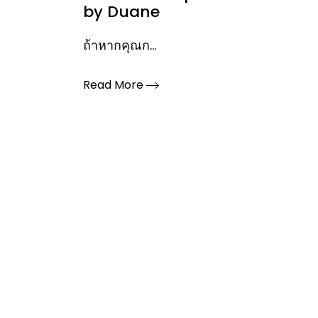
by Duane
ถ้าหากคุณก...
Read More