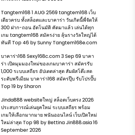
Tangtem168 1 AUG 2569 tangtem168 เว็บ
เดียวครบ ทั้งสล็อตและบาคาร่า วันเกิดนี้พี่จัดให้
300 ฝาก-ถอน อัตโนมัติ คัดมาแล้ว เล่นได้ทุก
เกม tangtem168 สมัครง่าย ลุ้นรางวัลใหญ่ได้
ทันที Top 46 by Sunny Tangtem168e.com
บาคาร่า168 Sexy168c.com 3 Sep 69 บาคา
ร่า เปิดมุมมองใหม่ของเกมบาคาร่า สมัครรับ
1,000 ระบบเสถียร อัปเดตล่าสุด สัมผัสโต๊ะสด
ระดับพรีเมียม บาคาร่า168 สมัครปุ๊บ รับโปรปั๊บ
Top 19 by Sharon
Jinda888 websiteใหญ่ สล็อตเว็บตรง 2026
ประสบการณ์เล่นยุคใหม่ ระบบเสถียร พร้อม
เกมให้เลือกมากมาย พนันออนไลน์ เว็บเปิดใหม่
ใหม่ล่าสุด Top 98 by Bettina Jin888.asia 16
September 2026