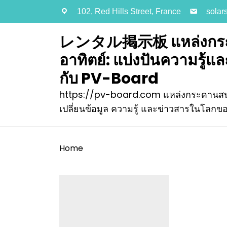
Skip
102, Red Hills Street, France
solar
to
the
レンタル掲示板 แหล่งกระดา
content
อาทิตย์: แบ่งปันความรู้แ
กับ PV-Board
https://pv-board.com แหล่งกระดานสนทนา
เปลี่ยนข้อมูล ความรู้ และข่าวสาร
Home