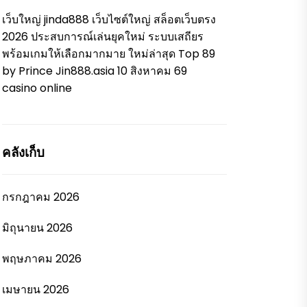
เว็บใหญ่ jinda888 เว็บไซต์ใหญ่ สล็อตเว็บตรง
2026 ประสบการณ์เล่นยุคใหม่ ระบบเสถียร
พร้อมเกมให้เลือกมากมาย ใหม่ล่าสุด Top 89
by Prince Jin888.asia 10 สิงหาคม 69
casino online
คลังเก็บ
กรกฎาคม 2026
มิถุนายน 2026
พฤษภาคม 2026
เมษายน 2026