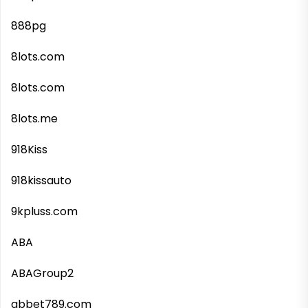
888pg
8lots.com
8lots.com
8lots.me
918Kiss
918kissauto
9kpluss.com
ABA
ABAGroup2
abbet789.com