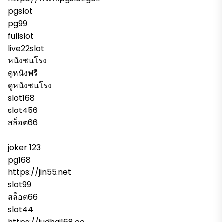
pgslot
pg99
fullslot
live22slot
หนังชนโรง
ดูหนังฟรี
ดูหนังชนโรง
slot168
slot456
สล็อต66
joker 123
pg168
https://jin55.net
slot99
สล็อต66
slot44
https://judhai168.co