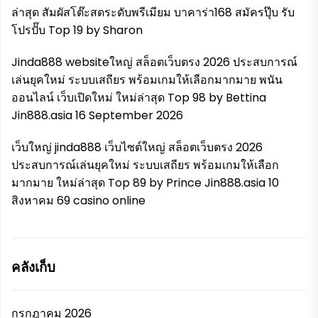
ล่าสุด สัมผัสโต๊ะสดระดับพรีเมียม บาคาร่า168 สมัครปุ๊บ รับ
โปรปั๊บ Top 19 by Sharon
Jinda888 websiteใหญ่ สล็อตเว็บตรง 2026 ประสบการณ์
เล่นยุคใหม่ ระบบเสถียร พร้อมเกมให้เลือกมากมาย พนัน
ออนไลน์ เว็บเปิดใหม่ ใหม่ล่าสุด Top 98 by Bettina
Jin888.asia 16 September 2026
เว็บใหญ่ jinda888 เว็บไซต์ใหญ่ สล็อตเว็บตรง 2026
ประสบการณ์เล่นยุคใหม่ ระบบเสถียร พร้อมเกมให้เลือก
มากมาย ใหม่ล่าสุด Top 89 by Prince Jin888.asia 10
สิงหาคม 69 casino online
คลังเก็บ
กรกฎาคม 2026