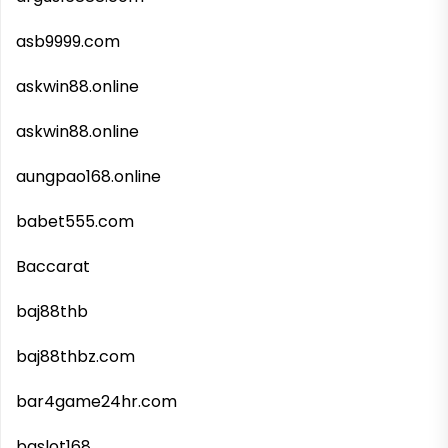
asb9999.com
askwin88.online
askwin88.online
aungpao168.online
babet555.com
Baccarat
baj88thb
baj88thbz.com
bar4game24hr.com
baslot168