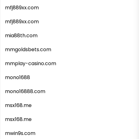
mfj889xx.com
mfj889xx.com
mia88th.com
mmgoldsbets.com
mmplay-casino.com
mono1688
mono16888.com
msx168.me
msx168.me
mwin9s.com