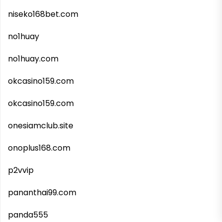
niseko168bet.com
no1huay
no1huay.com
okcasino159.com
okcasino159.com
onesiamclub.site
onoplus168.com
p2vvip
pananthai99.com
panda555