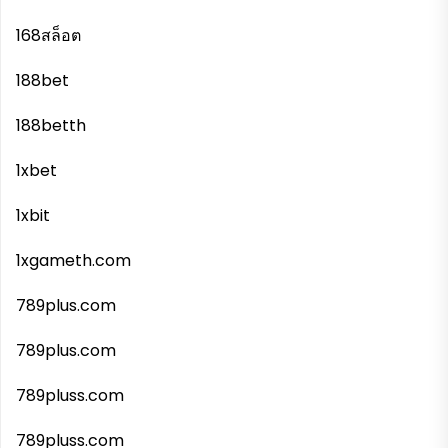
168สล็อต
188bet
188betth
1xbet
1xbit
1xgameth.com
789plus.com
789plus.com
789pluss.com
789pluss.com