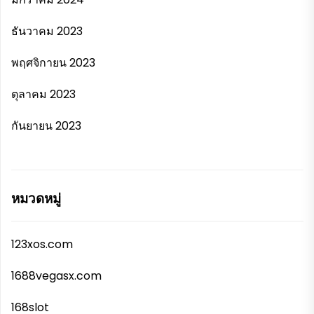
ธันวาคม 2023
พฤศจิกายน 2023
ตุลาคม 2023
กันยายน 2023
หมวดหมู่
123xos.com
1688vegasx.com
168slot