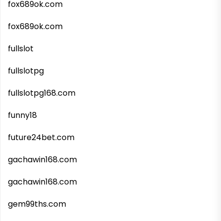
fox689ok.com
fox689ok.com
fullslot
fullslotpg
fullslotpg168.com
funny18
future24bet.com
gachawin168.com
gachawin168.com
gem99ths.com