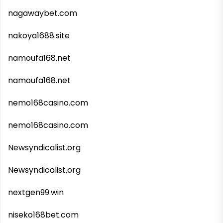
nagawaybet.com
nakoya1688.site
namoufa168.net
namoufa168.net
nemo168casino.com
nemo168casino.com
Newsyndicalist.org
Newsyndicalist.org
nextgen99.win
niseko168bet.com