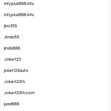
infyplus888.info
infyplus888.info
jbo355
Jinda55
jinda888
Joker123
joker123auto
Joker123th
Joker123th.com
juad888