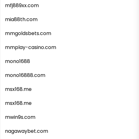
mfj889xx.com
mia88th.com
mmgoldsbets.com
mmplay-casino.com
mono1688
mono16888.com
msx168.me
msx168.me
mwin9s.com
nagawaybet.com