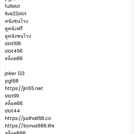
fullslot
live22slot
หนังชนโรง
ดูหนังฟรี
ดูหนังชนโรง
slot168
slot456
สล็อต66
joker 123
pg168
https://jin55.net
slot99
สล็อต66
slot44
https://judhai168.co
https://bonus888.life
สล็อต888