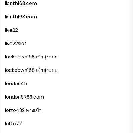
lionth168.com
lionth168.com
live22
live22slot
lockdown168 เข้าสู่ระบบ
lockdown168 เข้าสู่ระบบ
london45
london6789.com
lotto432 ทางเข้า
lotto77