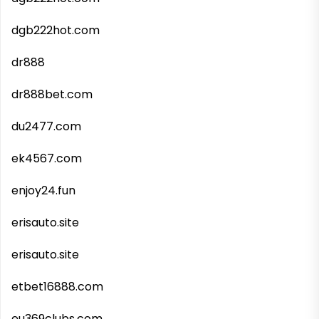
dgb222hot.com
dr888
dr888bet.com
du2477.com
ek4567.com
enjoy24.fun
erisauto.site
erisauto.site
etbet16888.com
eu369clubs.com