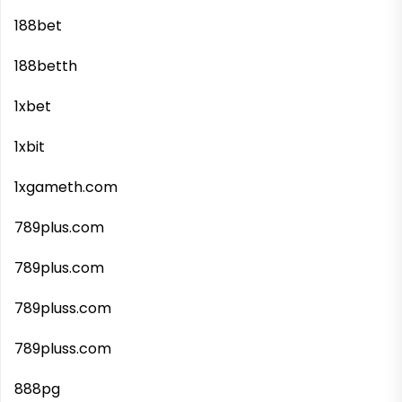
188bet
188betth
1xbet
1xbit
1xgameth.com
789plus.com
789plus.com
789pluss.com
789pluss.com
888pg