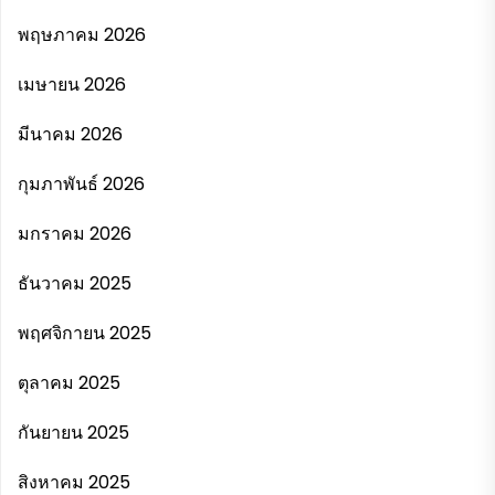
พฤษภาคม 2026
เมษายน 2026
มีนาคม 2026
กุมภาพันธ์ 2026
มกราคม 2026
ธันวาคม 2025
พฤศจิกายน 2025
ตุลาคม 2025
กันยายน 2025
สิงหาคม 2025