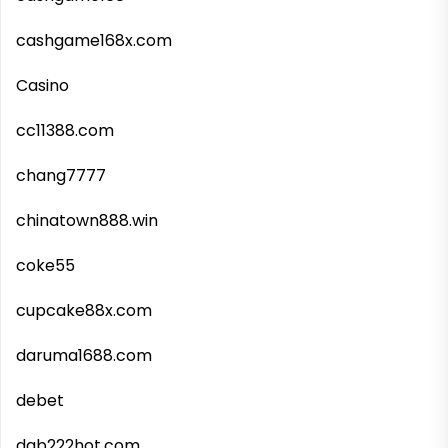
cashgame168x.com
Casino
cc11388.com
chang7777
chinatown888.win
coke55
cupcake88x.com
daruma1688.com
debet
dgb222hot.com