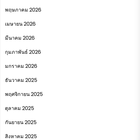
พฤษภาคม 2026
เมษายน 2026
มีนาคม 2026
กุมภาพันธ์ 2026
มกราคม 2026
ธันวาคม 2025
พฤศจิกายน 2025
ตุลาคม 2025
กันยายน 2025
สิงหาคม 2025