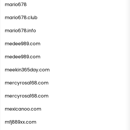
mario678
mario678.club
mario678.info
medee989.com
medee989.com
meekin365day.com
mercyrosa168.com
mercyrosa168.com
mexicanoo.com
mfj889xx.com