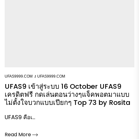
UFAS9999.COM
UFAS9999.COM
UFAS9 เข้าสู่ระบบ 16 October UFAS9
เครดิตฟรี กดเล่นตอนว่างๆแจ็คพอตมาแบบ
ไม่ตั้งใจบวกแบบเปียกๆ Top 73 by Rosita
UFAS9 คือเ...
Read More