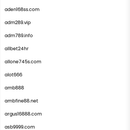
aden168ss.com
adm289.vip
adm789.info
allbet24hr
allone745s.com
alot666
amb888
ambfine88.net
argus16888.com
asb9999.com