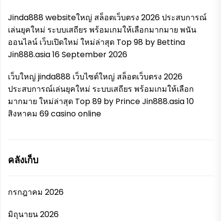
Jinda888 websiteใหญ่ สล็อตเว็บตรง 2026 ประสบการณ์
เล่นยุคใหม่ ระบบเสถียร พร้อมเกมให้เลือกมากมาย พนัน
ออนไลน์ เว็บเปิดใหม่ ใหม่ล่าสุด Top 98 by Bettina
Jin888.asia 16 September 2026
เว็บใหญ่ jinda888 เว็บไซต์ใหญ่ สล็อตเว็บตรง 2026
ประสบการณ์เล่นยุคใหม่ ระบบเสถียร พร้อมเกมให้เลือก
มากมาย ใหม่ล่าสุด Top 89 by Prince Jin888.asia 10
สิงหาคม 69 casino online
คลังเก็บ
กรกฎาคม 2026
มิถุนายน 2026