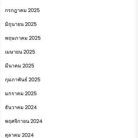
กรกฎาคม 2025
มิถุนายน 2025
พฤษภาคม 2025
เมษายน 2025
มีนาคม 2025
กุมภาพันธ์ 2025
มกราคม 2025
ธันวาคม 2024
พฤศจิกายน 2024
ตุลาคม 2024