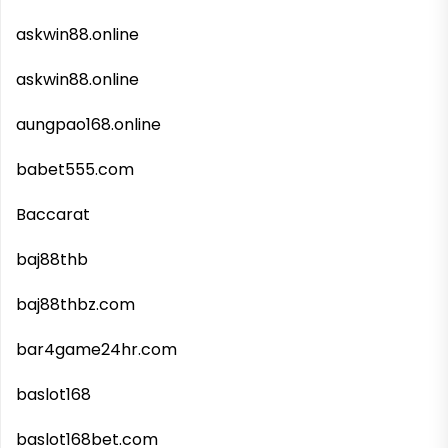
askwin88.online
askwin88.online
aungpao168.online
babet555.com
Baccarat
baj88thb
baj88thbz.com
bar4game24hr.com
baslot168
baslot168bet.com