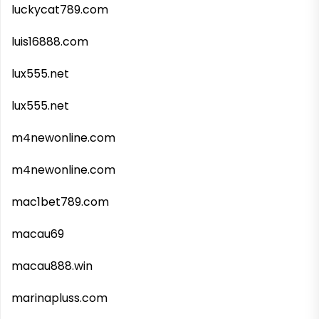
luckycat789.com
luis16888.com
lux555.net
lux555.net
m4newonline.com
m4newonline.com
mac1bet789.com
macau69
macau888.win
marinapluss.com