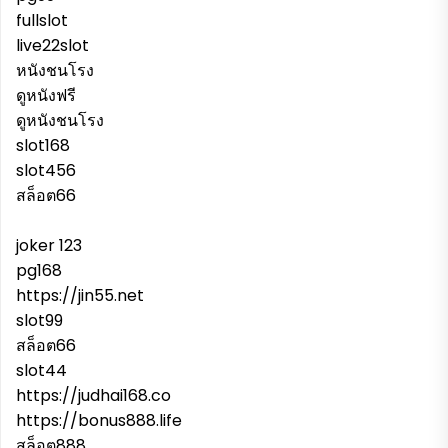
fullslot
live22slot
หนังชนโรง
ดูหนังฟรี
ดูหนังชนโรง
slot168
slot456
สล็อต66
joker 123
pg168
https://jin55.net
slot99
สล็อต66
slot44
https://judhai168.co
https://bonus888.life
สล็อต888