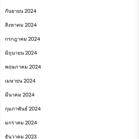
กันยายน 2024
สิงหาคม 2024
กรกฎาคม 2024
มิถุนายน 2024
พฤษภาคม 2024
เมษายน 2024
มีนาคม 2024
กุมภาพันธ์ 2024
มกราคม 2024
ธันวาคม 2023