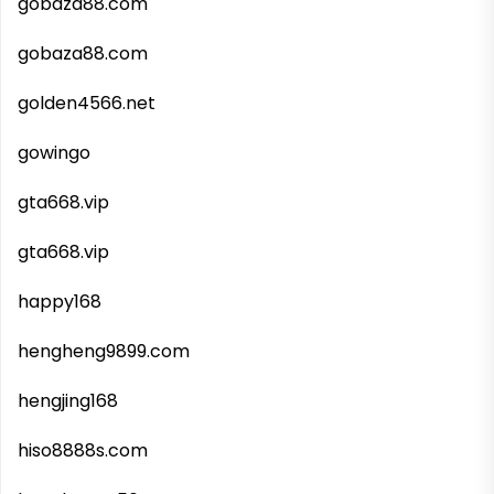
gobaza88.com
gobaza88.com
golden4566.net
gowingo
gta668.vip
gta668.vip
happy168
hengheng9899.com
hengjing168
hiso8888s.com