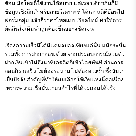
ซ้อน มือใหม่ก็ใช้งานได้สบาย แต่เวลาเดียวกันก็มี
ข้อมูลเชิงลึกสำหรับสายวิเคราะห์ ได้แก่ สถิติย้อนไป
ฟอร์มกลุ่ม แล้วก็ราคาไหลแบบเรียลไทม์ ทำให้การ
ตัดสินใจเดิมพันถูกต้องขึ้นอย่างชัดเจน
เรื่องความเร็วมิได้มีแค่ผลบอลเพียงแค่นั้น แม้กระนั้น
รวมทั้ง การฝาก-ถอน ด้วย จากประสบการณ์ส่วนตัว
ฝากเงินเข้าไม่ถึงนาทีเครดิตก็เข้าโดยทันที ส่วนการ
ถอนก็รวดเร็ว ไม่ต้องรอนาน ไม่ต้องทวงซ้ำ ซึ่งนับว่า
เป็นปัจจัยสำคัญที่ทำให้ผมเลือกใช้เว็บแห่งนี้ต่อเนื่อง
เพราะความเชื่อมั่นว่าผลกำไรที่ได้จะถอนได้จริง