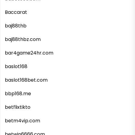
Baccarat
baj88thb
baj88thbz.com
bar4game24hr.com
baslot168
baslot168bet.com
bbp168.me
betflixtikto
betm4vip.com
betwin6666.com