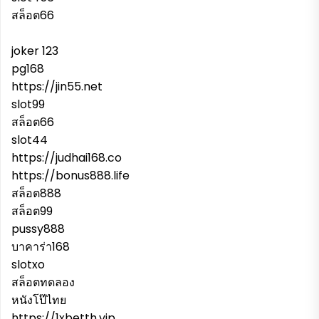
สล็อต66
joker 123
pg168
https://jin55.net
slot99
สล็อต66
slot44
https://judhai168.co
https://bonus888.life
สล็อต888
สล็อต99
pussy888
บาคาร่า168
slotxo
สล็อตทดลอง
หนังโป๊ไทย
https://1xbetth.vip