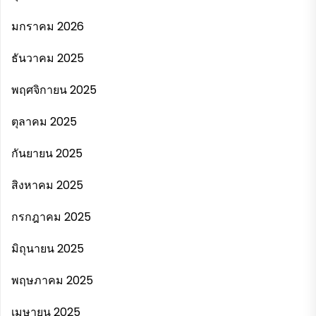
มกราคม 2026
ธันวาคม 2025
พฤศจิกายน 2025
ตุลาคม 2025
กันยายน 2025
สิงหาคม 2025
กรกฎาคม 2025
มิถุนายน 2025
พฤษภาคม 2025
เมษายน 2025