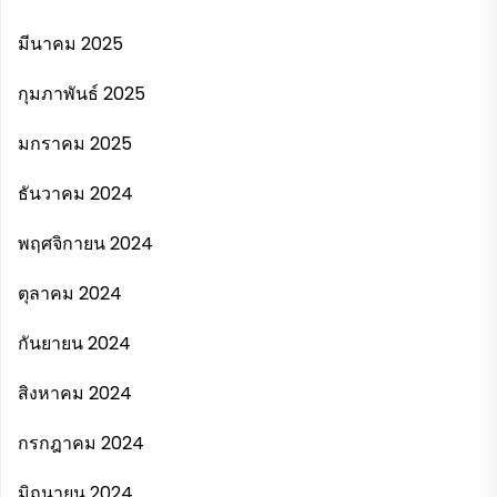
มีนาคม 2025
กุมภาพันธ์ 2025
มกราคม 2025
ธันวาคม 2024
พฤศจิกายน 2024
ตุลาคม 2024
กันยายน 2024
สิงหาคม 2024
กรกฎาคม 2024
มิถุนายน 2024