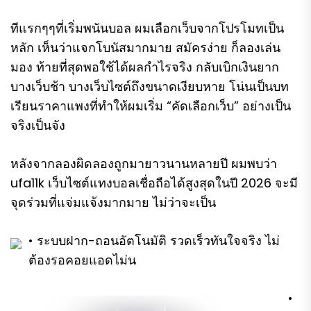
ทีแรกๆๆที่เริ่มพนันบอล ผมเลือกเว็บจากโปรโมทเป็น
หลัก เห็นว่าแจกโบนัสมากมาย สมัครง่าย ก็ลองเล่น
มอง ท้ายที่สุดพอใช้ได้ผลกำไรจริง กลับเบิกเงินยาก
บางเว็บช้า บางเว็บไซต์ถึงขนาดเงียบหาย โน่นเป็นบท
เรียนราคาแพงที่ทำให้ผมเริ่ม “คัดเลือกเว็บ” อย่างเป็น
จริงเป็นจัง
หลังจากลองผิดลองถูกมายาวนานหลายปี ผมพบว่า
ufa11k เว็บไซต์แทงบอลเชื่อถือได้สูงสุดในปี 2026 จะมี
จุดร่วมที่แจ่มแจ้งมากมาย ไม่ว่าจะเป็น
• ระบบฝาก-ถอนอัตโนมัติ รวดเร็วทันใจจริง ไม่
ต้องรอคอยแอดไม่น
•