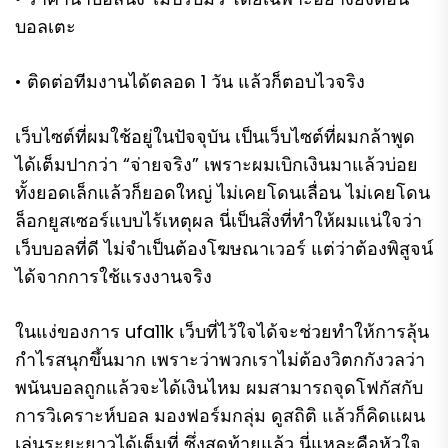
บอลเตะ
• ติดต่อทีมงานได้ตลอด 1 วัน แล้วก็ตอบไวจริง
เว็บไซต์ที่ผมใช้อยู่ในปัจจุบัน เป็นเว็บไซต์ที่ผมกล้าพูด
ได้เต็มปากว่า “จ่ายจริง” เพราะผมเบิกเงินมาแล้วบ่อย
ทั้งยอดเล็กแล้วก็ยอดใหญ่ ไม่เคยโดนเลื่อน ไม่เคยโดน
ล็อกยูสเซอร์แบบไร้เหตุผล นี่เป็นสิ่งที่ทำให้ผมแน่ใจว่า
เว็บบอลที่ดี ไม่จำเป็นต้องโฆษณาเวอร์ แต่ว่าต้องพิสูจน์
ได้จากการใช้แรงงานจริง
ในแง่ของการ ufa11k เว็บที่ไว้ใจได้จะช่วยทำให้การลุ้น
กำไรสนุกขึ้นมาก เพราะว่าพวกเราไม่ต้องวิตกกังวลว่า
พนันบอลถูกแล้วจะได้เงินไหม ผมสามารถจุดโฟกัสกับ
การวิเคราะห์บอล มองฟอร์มกลุ่ม ดูสถิติ แล้วก็คิดแผน
เล่นระยะยาวได้เต็มที่ ซึ่งสุดท้ายแล้ว นี่แหละคือหัวใจ