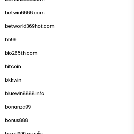
betwin6666.com
betworld369hot.com
bh99
bio285th.com
bitcoin
bkkwin
bluewin8888.info
bonanza99
bonus888
brazil999 ทางเข้า