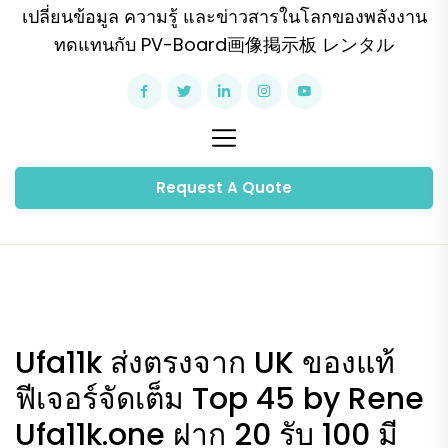
เปลี่ยนข้อมูล ความรู้ และข่าวสารในโลกของพลังงาน
ทดแทนกับ PV-Board画像掲示板 レンタル
Request A Quote
Ufa11k ส่งตรงจาก UK ของแท้
ฟีเจอร์จัดเต็ม Top 45 by Rene
Ufa11k.one ฝาก 20 รับ 100 มี