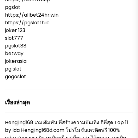
pgslot
https://allbet24hr.win
https://pgslotth.io
joker 123
slot777
pgslot88
betway
jokerasia
pg slot
gogoslot
เรื่องล่าสุด
Hengjing168 เกมเดิมพัน ที่สร้างความบันเทิง ดีที่สุด Top 11
by Ida Hengjing168d.com โปรโมชั่นเครดิตฟรี 100%
กล่องสุ่มเฮงเฮง รับเครดิตฟรี ยูสเดียว เล่นได้ทุกเกม เครดิต