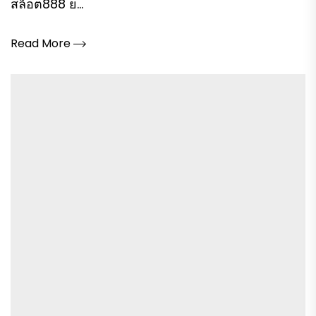
สล็อต888 ย...
Read More