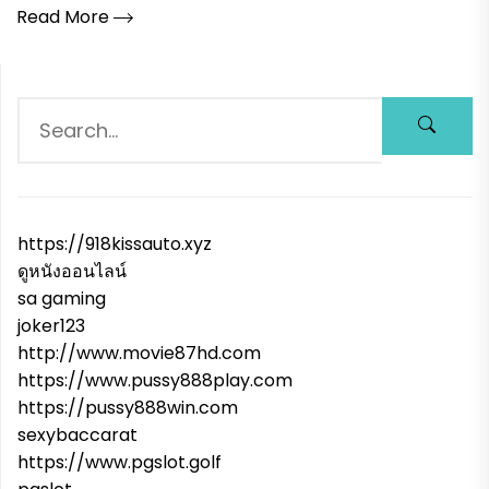
Read More
https://918kissauto.xyz
ดูหนังออนไลน์
sa gaming
joker123
http://www.movie87hd.com
https://www.pussy888play.com
https://pussy888win.com
sexybaccarat
https://www.pgslot.golf