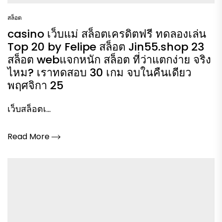
สล็อต
casino เว็บแม่ สล็อตเครดิตฟรี ทดลองเล่น
Top 20 by Felipe สล็อต Jin55.shop 23
สล็อต webแจกหนัก สล็อต ที่ว่าแตกง่าย จริง
ไหม? เราทดสอบ 30 เกม จบในคืนเดียว
พฤศจิกา 25
เว็บสล็อตเ...
Read More