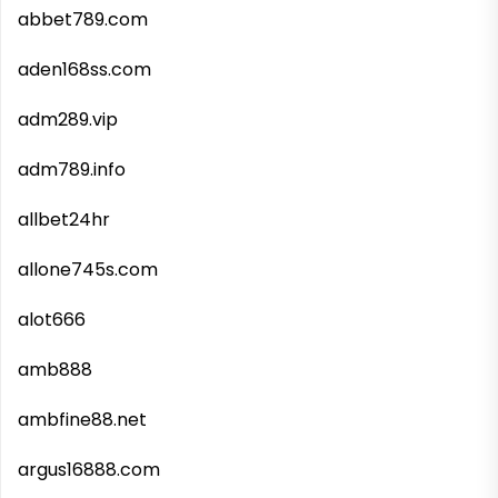
abbet789.com
aden168ss.com
adm289.vip
adm789.info
allbet24hr
allone745s.com
alot666
amb888
ambfine88.net
argus16888.com