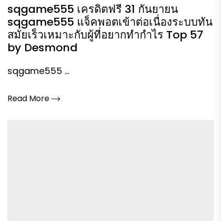
sqgame555 เครดิตฟรี 31 กันยายน
sqgame555 แจ็คพอตเข้าต่อเนื่องระบบทัน
สมัยเร็วเหมาะกับผู้ที่อยากทำกำไร Top 57
by Desmond
sqgame555 ...
Read More