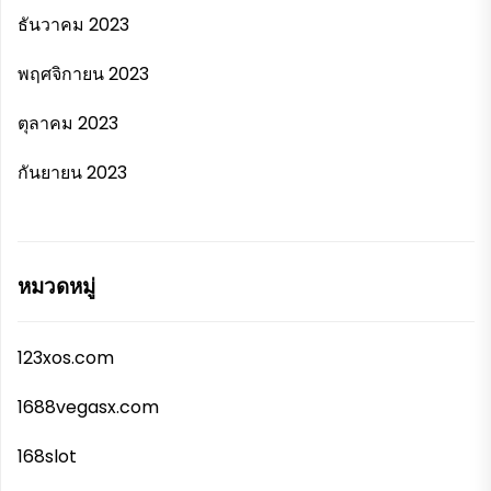
ธันวาคม 2023
พฤศจิกายน 2023
ตุลาคม 2023
กันยายน 2023
หมวดหมู่
123xos.com
1688vegasx.com
168slot