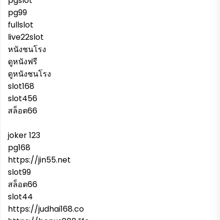
pgslot
pg99
fullslot
live22slot
หนังชนโรง
ดูหนังฟรี
ดูหนังชนโรง
slot168
slot456
สล็อต66
joker 123
pg168
https://jin55.net
slot99
สล็อต66
slot44
https://judhai168.co