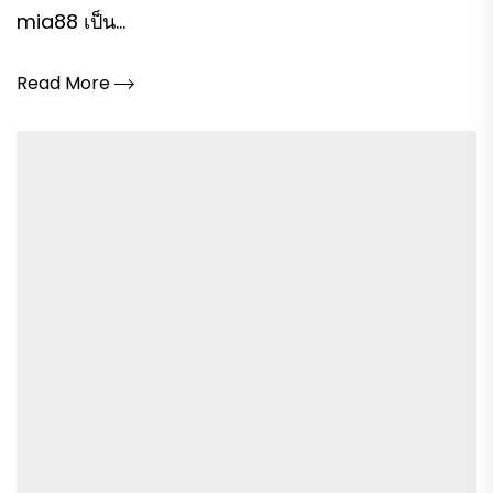
mia88 เป็น...
Read More