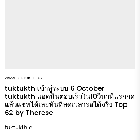
WWW.TUKTUKTH.US
tuktukth เข้าสู่ระบบ 6 October
tuktukth แอดมินตอบเร็วใน10วินาทีแรกกด
แล้วแชทได้เลยทันทีลดเวลารอได้จริง Top
62 by Therese
tuktukth ค...