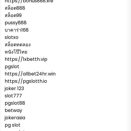
https://bonus888.life
สล็อต888
สล็อต99
pussy888
บาคาร่า168
slotxo
สล็อตทดลอง
หนังโป๊ไทย
https://1xbetth.vip
pgslot
https://allbet24hr.win
https://pgslotth.io
joker 123
slot777
pgslot88
betway
jokerasia
pg slot