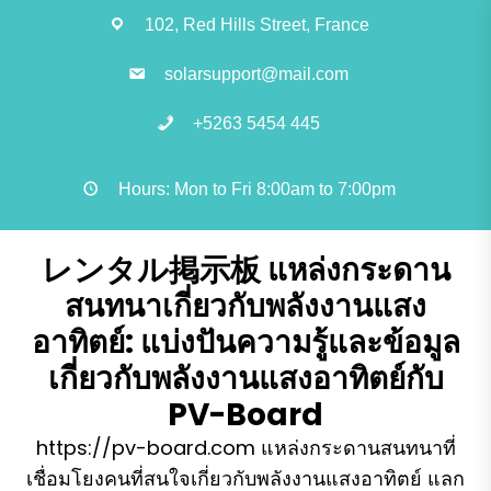
Skip
102, Red Hills Street, France
to
the
solarsupport@mail.com
content
+5263 5454 445
Hours: Mon to Fri 8:00am to 7:00pm
レンタル掲示板 แหล่งกระดาน
สนทนาเกี่ยวกับพลังงานแสง
อาทิตย์: แบ่งปันความรู้และข้อมูล
เกี่ยวกับพลังงานแสงอาทิตย์กับ
PV-Board
https://pv-board.com แหล่งกระดานสนทนาที่
เชื่อมโยงคนที่สนใจเกี่ยวกับพลังงานแสงอาทิตย์ แลก