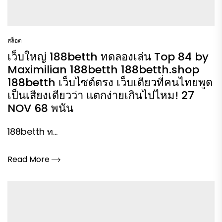
สล็อต
เว็บใหญ่ 188betth ทดลองเล่น Top 84 by
Maximilian 188betth 188betth.shop
188betth เว็บไซต์ตรง เว็บเดียวที่คนไทยพูด
เป็นเสียงเดียวว่า แตกง่ายเกินไปไหม! 27
NOV 68 พนัน
188betth ท...
Read More