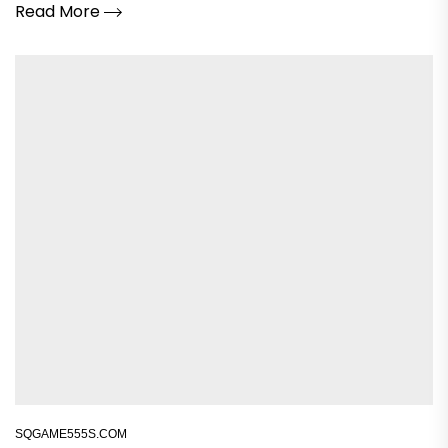
Read More
SQGAME555S.COM