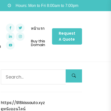
Hours: Mon to Fri 8:00am to 7:00pm
หน้าแรก
Request
A Quote
Buy this
Domain
ก
https://918kissauto.xyz
ดูหนังออนไลน์