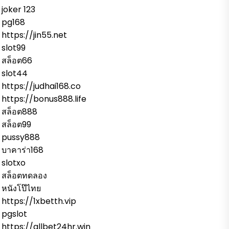
joker 123
pg168
https://jin55.net
slot99
สล็อต66
slot44
https://judhai168.co
https://bonus888.life
สล็อต888
สล็อต99
pussy888
บาคาร่า168
slotxo
สล็อตทดลอง
หนังโป๊ไทย
https://1xbetth.vip
pgslot
https://allbet24hr.win