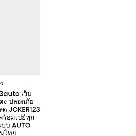
TO
3auto เว็บ
นคง ปลอดภัย
ลด JOKER123
 พร้อมเปย์ทุก
ระบบ AUTO
ในไทย