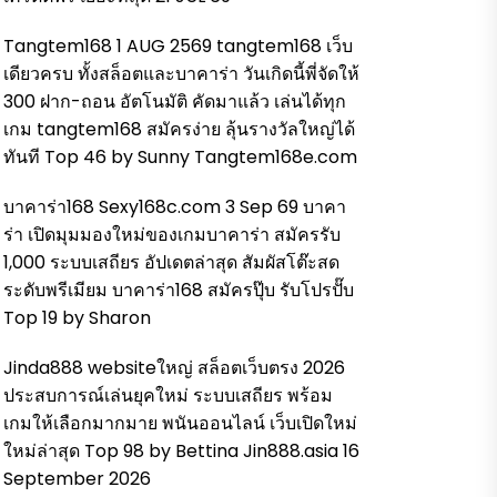
Tangtem168 1 AUG 2569 tangtem168 เว็บ
เดียวครบ ทั้งสล็อตและบาคาร่า วันเกิดนี้พี่จัดให้
300 ฝาก-ถอน อัตโนมัติ คัดมาแล้ว เล่นได้ทุก
เกม tangtem168 สมัครง่าย ลุ้นรางวัลใหญ่ได้
ทันที Top 46 by Sunny Tangtem168e.com
บาคาร่า168 Sexy168c.com 3 Sep 69 บาคา
ร่า เปิดมุมมองใหม่ของเกมบาคาร่า สมัครรับ
1,000 ระบบเสถียร อัปเดตล่าสุด สัมผัสโต๊ะสด
ระดับพรีเมียม บาคาร่า168 สมัครปุ๊บ รับโปรปั๊บ
Top 19 by Sharon
Jinda888 websiteใหญ่ สล็อตเว็บตรง 2026
ประสบการณ์เล่นยุคใหม่ ระบบเสถียร พร้อม
เกมให้เลือกมากมาย พนันออนไลน์ เว็บเปิดใหม่
ใหม่ล่าสุด Top 98 by Bettina Jin888.asia 16
September 2026