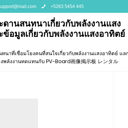
support@mail.com
+5263 5454 445
นสนทนาเกี่ยวกับพลังงานแสง
ละข้อมูลเกี่ยวกับพลังงานแสงอาทิตย์
ที่เชื่อมโยงคนที่สนใจเกี่ยวกับพลังงานแสงอาทิตย์ แล
ในโลกของพลังงานทดแทนกับ PV-Board画像掲示板 レンタル