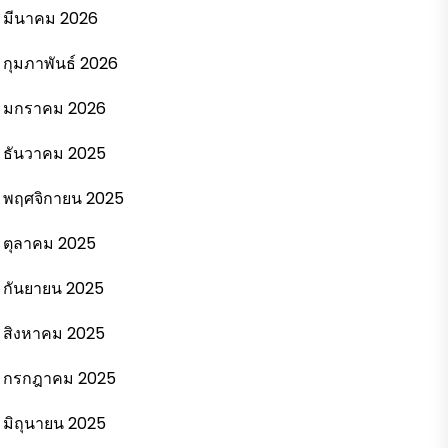
มีนาคม 2026
กุมภาพันธ์ 2026
มกราคม 2026
ธันวาคม 2025
พฤศจิกายน 2025
ตุลาคม 2025
กันยายน 2025
สิงหาคม 2025
กรกฎาคม 2025
มิถุนายน 2025