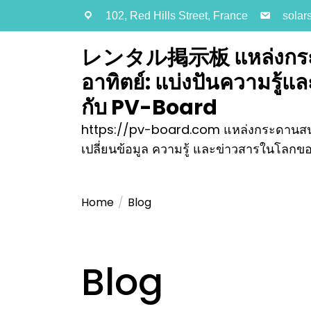
Skip
102, Red Hills Street, France
solar
to
the
レンタル掲示板 แหล่งกระดา
content
อาทิตย์: แบ่งปันความรู้แ
กับ PV-Board
https://pv-board.com แหล่งกระดานสนทนา
เปลี่ยนข้อมูล ความรู้ และข่าวสาร
Home
Blog
Blog