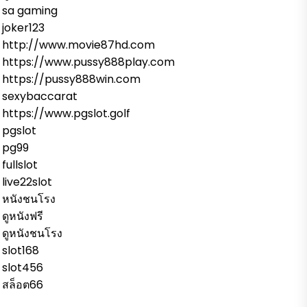
sa gaming
joker123
http://www.movie87hd.com
https://www.pussy888play.com
https://pussy888win.com
sexybaccarat
https://www.pgslot.golf
pgslot
pg99
fullslot
live22slot
หนังชนโรง
ดูหนังฟรี
ดูหนังชนโรง
slot168
slot456
สล็อต66